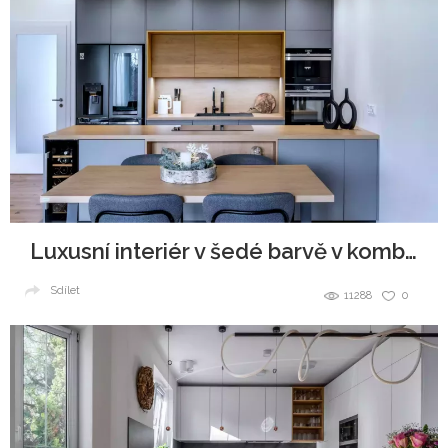
Luxusní interiér v šedé barvě v kombinaci se dřevem
Sdílet
11288
0