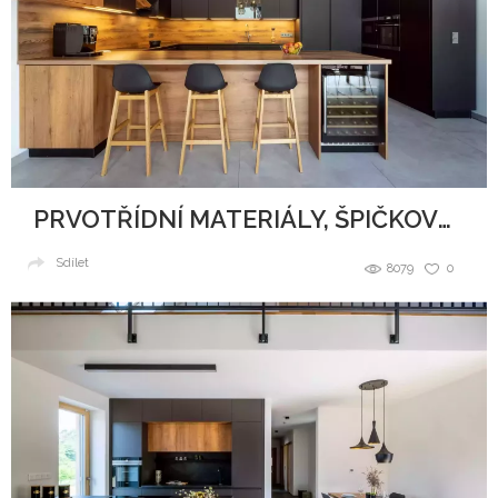
PRVOTŘÍDNÍ MATERIÁLY, ŠPIČKOVÝ DESIGN A DOKONALÉ ZPRACOVÁNÍ
Sdílet
8079
0