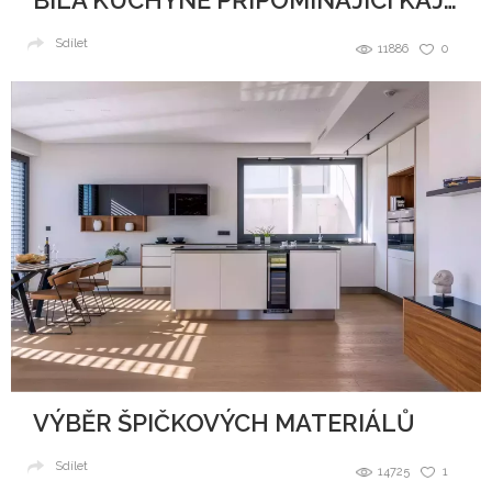
BÍLÁ KUCHYNĚ PŘIPOMÍNAJÍCÍ KAJUTU NA LODI
Sdílet
11886
0
VÝBĚR ŠPIČKOVÝCH MATERIÁLŮ
Sdílet
14725
1