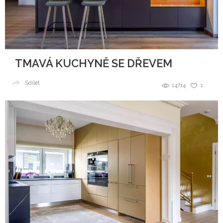
TMAVÁ KUCHYNĚ SE DŘEVEM
Sdílet
14714
1