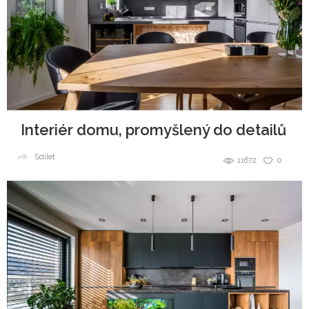
Interiér domu, promyšlený do detailů
Sdílet
11672
0