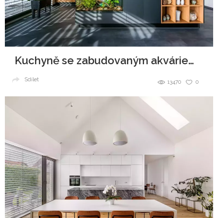
Kuchyně se zabudovaným akváriem v ostrůvku
Sdílet
13470
0