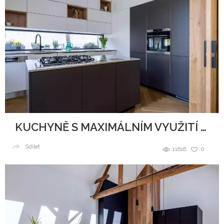
KUCHYNĚ S MAXIMÁLNÍM VYUŽITÍ PROSTORU
Sdílet
11616
0