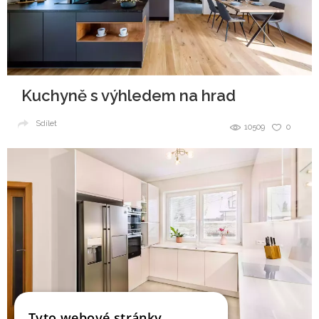
Kuchyně s výhledem na hrad
Sdílet
10509
0
Tyto webové stránky