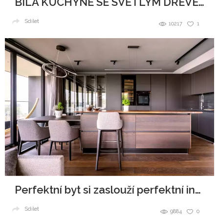
BÍLÁ KUCHYNĚ SE SVĚTLÝM DŘEVEM
Sdílet
10217
1
Perfektní byt si zaslouží perfektní interiér
Sdílet
9884
0