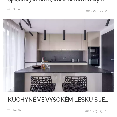
Sdílet
7293
0
KUCHYNĚ VE VYSOKÉM LESKU S JEMNÝMI TŘPYTKAMI
Sdílet
11243
1