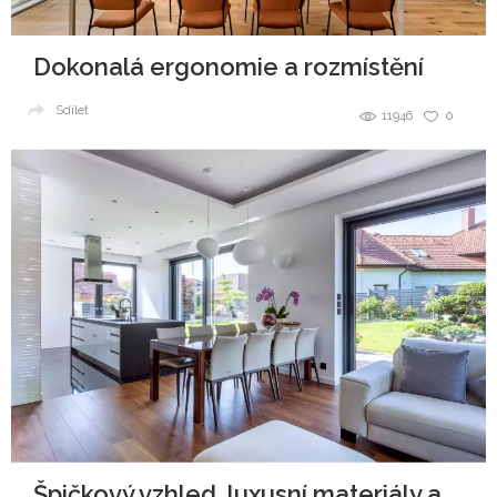
Dokonalá ergonomie a rozmístění
Sdílet
11946
0
Špičkový vzhled, luxusní materiály a všudypřítomná elegance.