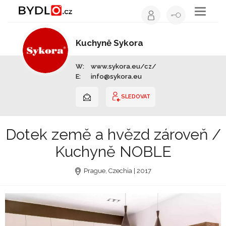
Toggle
navigati
Kuchyně Sykora
Výrobce nábytku | Celá ČR
W:
www.sykora.eu/cz/
E:
info@sykora.eu
SLEDOVAT
Dotek země a hvězd zároveň /
Kuchyně NOBLE
Prague, Czechia | 2017