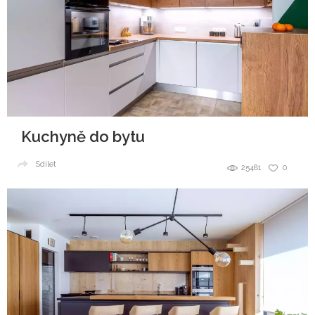
Kuchyně do bytu
Sdílet
25481
0