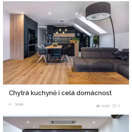
Chytrá kuchyně i celá domácnost
Sdílet
11157
0