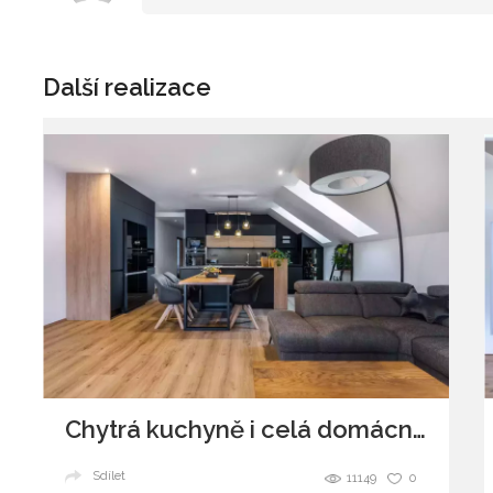
Další realizace
Chytrá kuchyně i celá domácnost
Sdílet
11149
0