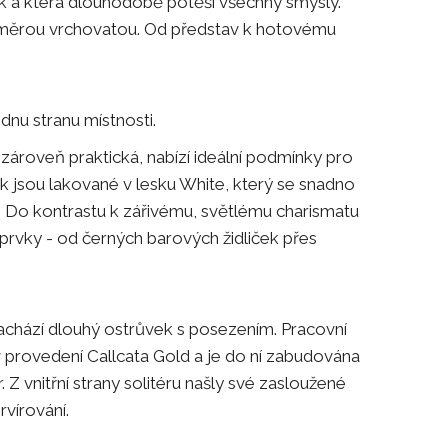
itek a která dlouhodobě potěší všechny smysly.
lo měrou vrchovatou. Od představ k hotovému
dnu stranu místnosti.
zároveň praktická, nabízí ideální podmínky pro
íněk jsou lakované v lesku White, který se snadno
ů. Do kontrastu k zářivému, světlému charismatu
 prvky - od černých barových židliček přes
achází dlouhý ostrůvek s posezením. Pracovní
v provedení Callcata Gold a je do ní zabudována
 vnitřní strany solitéru našly své zasloužené
rvírování.