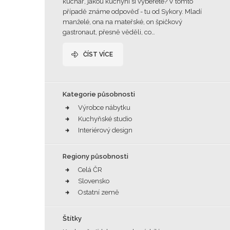
kuchař, jakou kuchyni si vyberete? V tomto
případě známe odpověď - tu od Sykory. Mladí
manželé, ona na mateřské, on špičkový
gastronaut, přesně věděli, co…
ČÍST VÍCE
Kategorie působnosti
Výrobce nábytku
Kuchyňské studio
Interiérový design
Regiony působnosti
Celá ČR
Slovensko
Ostatní země
Štítky