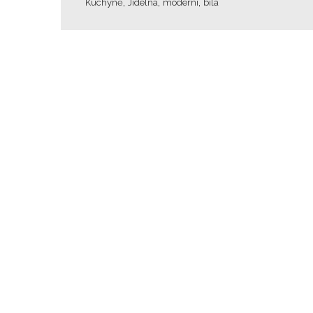
,
,
,
Kuchyně
Jídelna
moderní
bílá