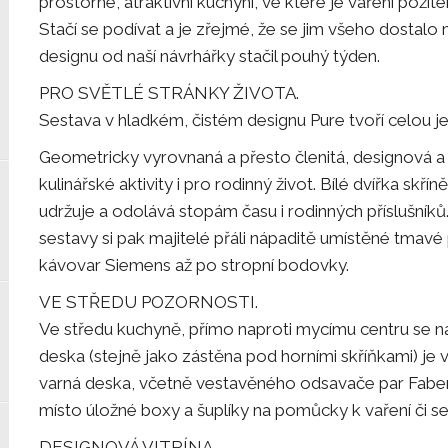
prostorné, atraktivní kuchyni, ve které je vaření pož
Stačí se podívat a je zřejmé, že se jim všeho dosta
designu od naší návrhářky stačil pouhý týden.
PRO SVĚTLÉ STRÁNKY ŽIVOTA.
Sestava v hladkém, čistém designu Pure tvoří celou je
Geometricky vyrovnaná a přesto členitá, designová a 
kulinářské aktivity i pro rodinný život. Bílé dvířka skř
udržuje a odolává stopám času i rodinných příslušník
sestavy si pak majitelé přáli nápaditě umístěné tmavé
kávovar Siemens až po stropní bodovky.
VE STŘEDU POZORNOSTI.
Ve středu kuchyně, přímo naproti mycímu centru se n
deska (stejně jako zástěna pod horními skříňkami) je 
varná deska, včetně vestavěného odsavače par Faber. Z
místo úložné boxy a šuplíky na pomůcky k vaření či se
DESIGNOVÁ VITRÍNA.