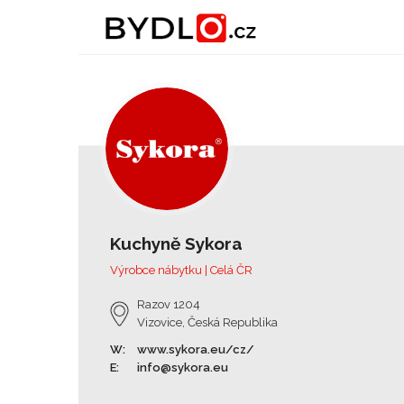
Kuchyně Sykora
Výrobce nábytku | Celá ČR
Razov 1204
Vizovice, Česká Republika
W:
www.sykora.eu/cz/
E:
info@sykora.eu