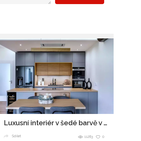
Luxusní interiér v šedé barvě v kombinaci se dřevem
Sdílet
11283
0