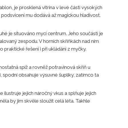
ablon, je prosklená vitrína v levé části vysokých
nímu podsvícení mu dodává až magickou hladivost.
ruhé je situováno mycí centrum. Jeho součástí je
stalovaný zespodu. V horních skříňkách nad ním
 praktické řešení i při ukládání z myčky.
ostatná spíž a rovněž potravinová skříň u
i, spodní obsahuje výsuvné šuplíky, zatímco ta
ilustruje jejich náročný vkus a splňuje jejich
ěla by jim skvěle sloužit celá léta. Takhle