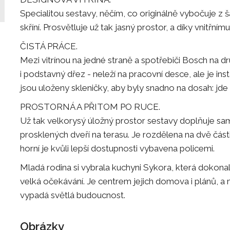
Specialitou sestavy, něčím, co originálně vybočuje z š
skříní. Prosvětluje už tak jasný prostor, a díky vnitř
ČISTÁ PRÁCE.
Mezi vitrínou na jedné straně a spotřebiči Bosch na d
i podstavný dřez - neleží na pracovní desce, ale je in
jsou uloženy skleničky, aby byly snadno na dosah: jde o
PROSTORNÁ A PŘITOM PO RUCE.
Už tak velkorysý úložný prostor sestavy doplňuje sam
prosklených dveří na terasu. Je rozdělena na dvě část
horní je kvůli lepší dostupnosti vybavena policemi.
Mladá rodina si vybrala kuchyni Sykora, která dokonale 
velká očekávání. Je centrem jejich domova i plánů, a m
vypadá světlá budoucnost.
Obrázky