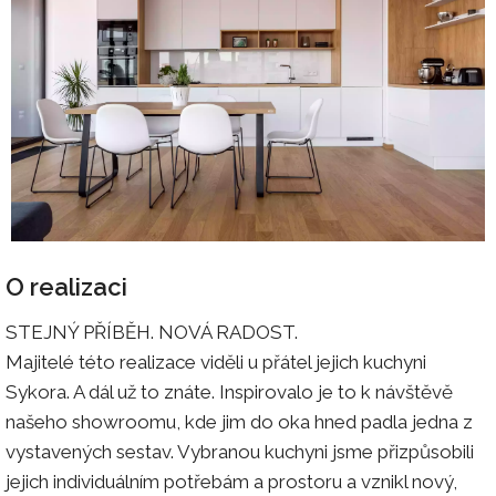
O realizaci
STEJNÝ PŘÍBĚH. NOVÁ RADOST.
Majitelé této realizace viděli u přátel jejich kuchyni
Sykora. A dál už to znáte. Inspirovalo je to k návštěvě
našeho showroomu, kde jim do oka hned padla jedna z
vystavených sestav. Vybranou kuchyni jsme přizpůsobili
jejich individuálním potřebám a prostoru a vznikl nový,