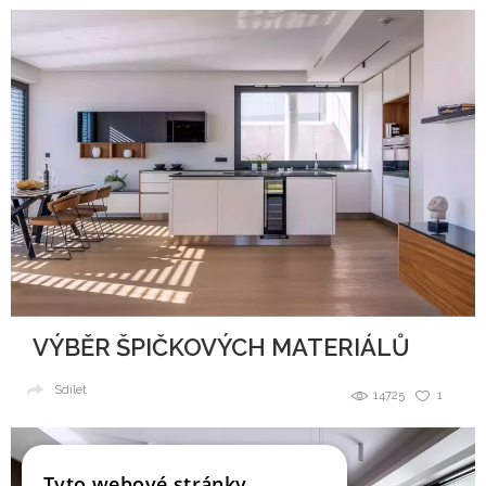
VÝBĚR ŠPIČKOVÝCH MATERIÁLŮ
Sdílet
14725
1
Tyto webové stránky