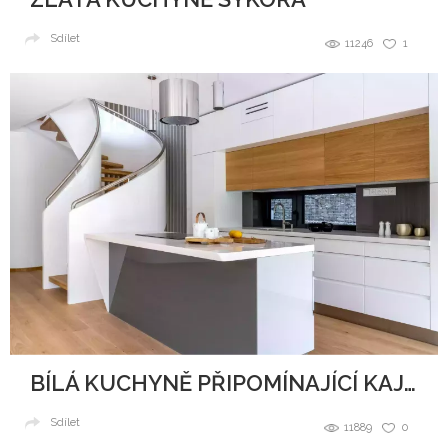
Sdílet
11246
1
BÍLÁ KUCHYNĚ PŘIPOMÍNAJÍCÍ KAJUTU NA LODI
Sdílet
11889
0