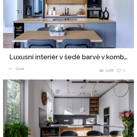
Luxusní interiér v šedé barvě v kombinaci se dřevem
Sdílet
11288
0