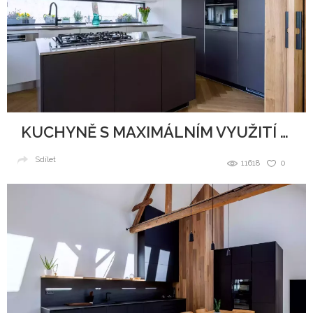
KUCHYNĚ S MAXIMÁLNÍM VYUŽITÍ PROSTORU
Sdílet
11618
0