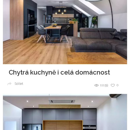
Chytrá kuchyně i celá domácnost
Sdílet
11159
0