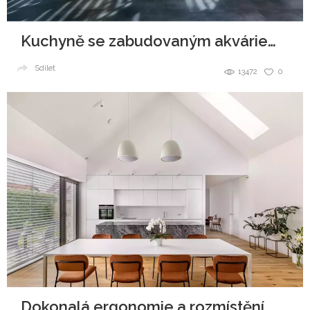
Kuchyně se zabudovaným akváriem v ostrůvku
Sdílet
13472
0
Dokonalá ergonomie a rozmístění