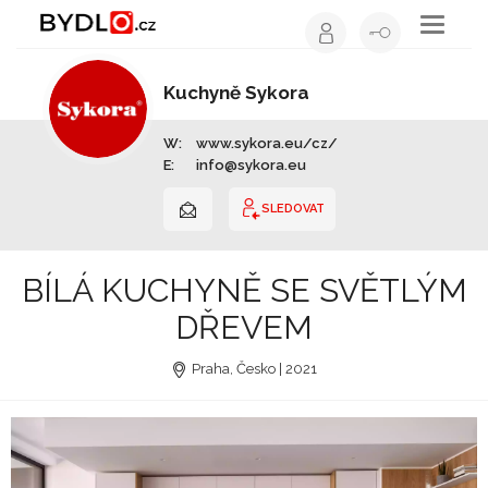
Toggle
navigati
Kuchyně Sykora
Výrobce nábytku | Celá ČR
W:
www.sykora.eu/cz/
E:
info@sykora.eu
SLEDOVAT
BÍLÁ KUCHYNĚ SE SVĚTLÝM
DŘEVEM
Praha, Česko | 2021