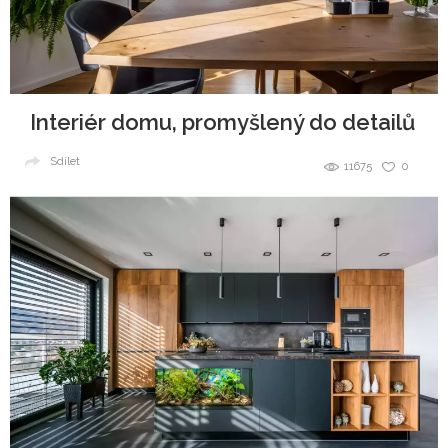
Interiér domu, promyšlený do detailů
Sdílet
11675
0