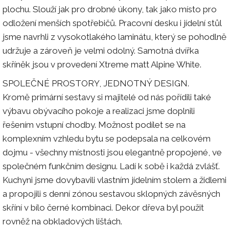
plochu. Slouží jak pro drobné úkony, tak jako místo pro
odložení menších spotřebičů. Pracovní desku i jídelní stůl
jsme navrhli z vysokotlakého laminátu, který se pohodlně
udržuje a zároveň je velmi odolný. Samotná dvířka
skříněk jsou v provedení Xtreme matt Alpine White.
SPOLEČNÉ PROSTORY, JEDNOTNÝ DESIGN.
Kromě primární sestavy si majitelé od nás pořídili také
výbavu obývacího pokoje a realizaci jsme doplnili
řešením vstupní chodby. Možnost podílet se na
komplexním vzhledu bytu se podepsala na celkovém
dojmu - všechny místnosti jsou elegantně propojené, ve
společném funkčním designu. Ladí k sobě i každá zvlášť.
Kuchyni jsme dovybavili vlastním jídelním stolem a židlemi
a propojili s denní zónou sestavou sklopných závěsných
skříní v bílo černé kombinaci. Dekor dřeva byl použit
rovněž na obkladových lištách.