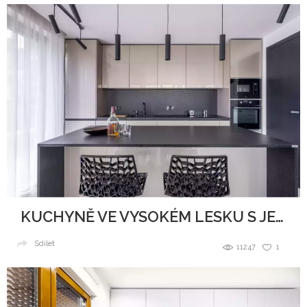
KUCHYNĚ VE VYSOKÉM LESKU S JEMNÝMI TŘPYTKAMI
Sdílet
11247
1