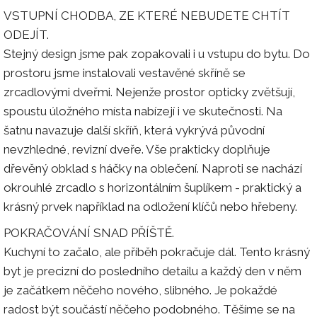
VSTUPNÍ CHODBA, ZE KTERÉ NEBUDETE CHTÍT
ODEJÍT.
Stejný design jsme pak zopakovali i u vstupu do bytu. Do
prostoru jsme instalovali vestavěné skříně se
zrcadlovými dveřmi. Nejenže prostor opticky zvětšují,
spoustu úložného místa nabízejí i ve skutečnosti. Na
šatnu navazuje další skříň, která vykrývá původní
nevzhledné, revizní dveře. Vše prakticky doplňuje
dřevěný obklad s háčky na oblečení. Naproti se nachází
okrouhlé zrcadlo s horizontálním šuplíkem - praktický a
krásný prvek například na odložení klíčů nebo hřebeny.
POKRAČOVÁNÍ SNAD PŘÍŠTĚ.
Kuchyní to začalo, ale příběh pokračuje dál. Tento krásný
byt je precizní do posledního detailu a každý den v něm
je začátkem něčeho nového, slibného. Je pokaždé
radost být součástí něčeho podobného. Těšíme se na