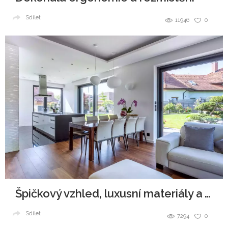
Sdílet
11946
0
Špičkový vzhled, luxusní materiály a všudypřítomná elegance.
Sdílet
7294
0