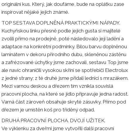
originální kus. Který, jak doufáme, bude na oplátku zase
inspirovat nějaké jejich známé.
TOP SESTAVA DOPLNĚNÁ PRAKTICKÝMI NÁPADY.
Kuchyňskou linku přesně podle jejich gusta si majitelé
zvolili přímo na prodejně, poté následovalo její ladění a
adaptace na konkrétní podmínky. Bílou barvu doplněnou
laminátem v dekoru přírodního dubu, skleněnou zástěnu
a zafrézované úchytky jsme zachovali, sestavu Top jsme
ale navíc ohraničili vysokou skříní se spotřebiči Electrolux
z jedné strany; z té druhé jsme přidali lednici s mrazákem.
Mezi varnou deskou a dřezem tím vznikla souvislá
pracovní plocha, na které se jídlo připravuje jedna radost.
Varná část zároveň obsahuje skryté zásuvky. Přímo pod
dřezem je umístěn koš pro tříděný odpad.
DRUHÁ PRACOVNÍ PLOCHA. DVOJÍ UŽITEK.
Ve výklenku za dveřmi jsme vytvořili další pracovní