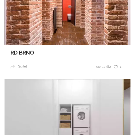
RD BRNO
Sdílet
12782
1