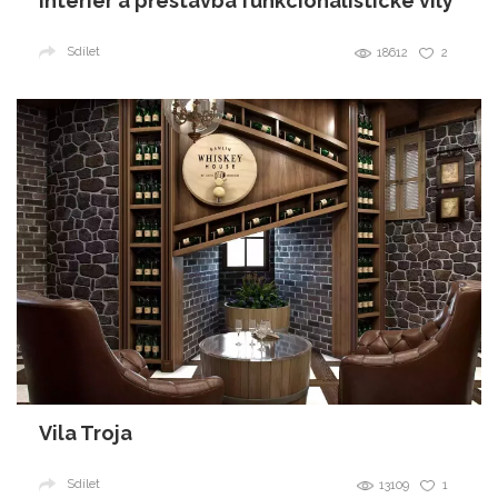
Interiér a přestavba funkcionalistické vily
Sdílet
18612
2
Vila Troja
Sdílet
13109
1