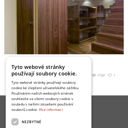
Dům v údolí
Tyto webové stránky
používají soubory cookie.
Sdílet
17332
1
Tyto webové stránky používají soubory
cookie ke zlepšení uživatelského zážitku.
Používáním našich webových stránek
souhlasíte se všemi soubory cookie v
souladu s našimi zásadami používání
souborů cookie.
Více informací
NEZBYTNÉ