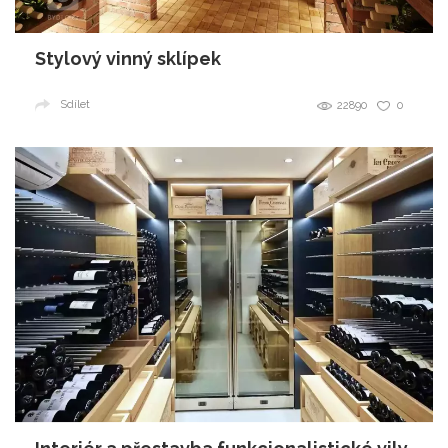
Stylový vinný sklípek
Sdílet
22890
0