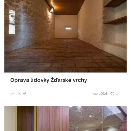
Oprava lidovky Žďárské vrchy
Sdílet
16628
1