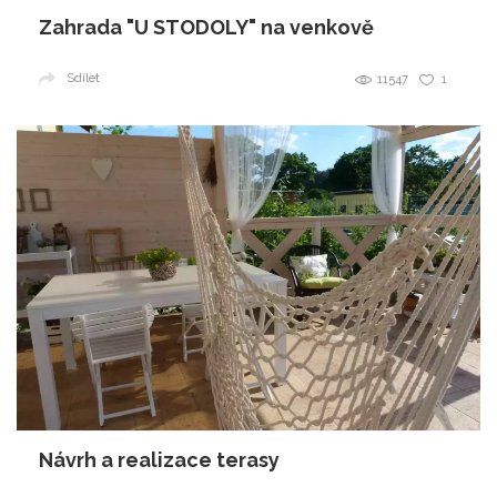
Zahrada "U STODOLY" na venkově
Sdílet
11547
1
Návrh a realizace terasy