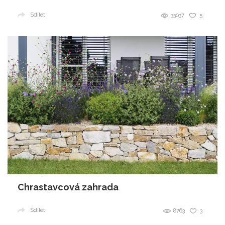
Sdílet
33037
5
Chrastavcová zahrada
Sdílet
8763
3