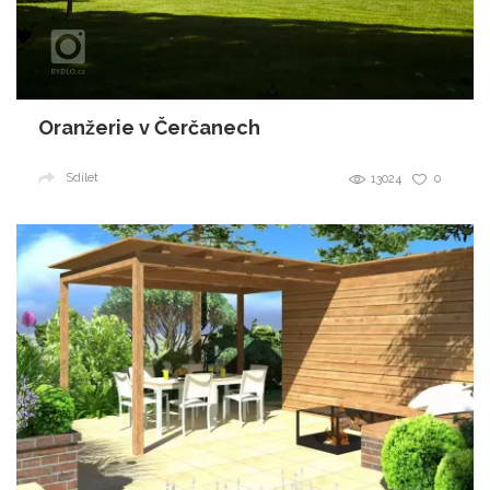
Oranžerie v Čerčanech
Sdílet
13024
0