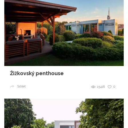
Žižkovský penthouse
Sdílet
15418
0