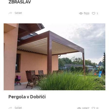
ZBRASLAV
Sdílet
6551
1
Pergola v Dobříči
Sdílet
10907
0