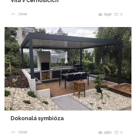
Vila v Černošicích
Sdílet
6958
0
Dokonalá symbióza
Sdílet
9960
0