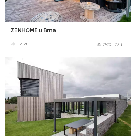
ZENHOME u Brna
Sdílet
17992
1