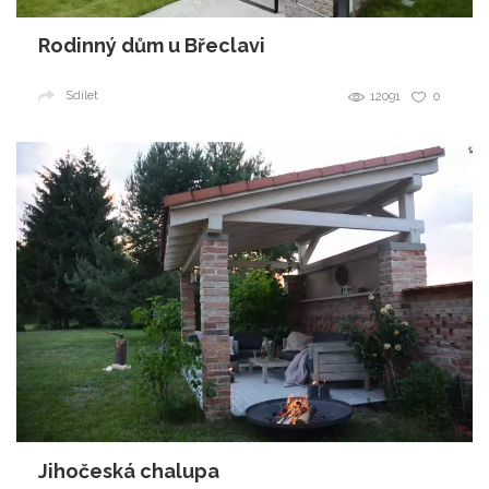
Rodinný dům u Břeclavi
Sdílet
12091
0
Jihočeská chalupa