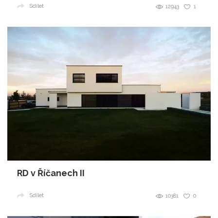
Sdílet
12943
1
RD v Říčanech II
Sdílet
10381
0