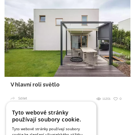
V hlavní roli světlo
Sdílet
11201
0
Tyto webové stránky
používají soubory cookie.
1
2
Další
»
Tyto webové stránky používají soubory
cookie ke zlepšení uživatelského zážitku.