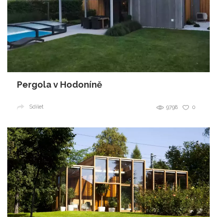
Pergola v Hodoníně
Sdílet
9798
0