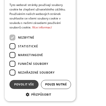
Tyto webové stránky používají soubory
cookie ke zlepšení uživatelského zážitku.
Používáním našich webových stránek
souhlasíte se všemi soubory cookie v
souladu s našimi zásadami používání
souborů cookie.
Více informací
NEZBYTNÉ
STATISTICKÉ
MARKETINGOVÉ
FUNKČNÍ SOUBORY
NEZAŘAZENÉ SOUBORY
SLEDOVAT
POVOLIT VŠE
POUZE NUTNÉ
Inakdizajn
PŘIZPŮSOBIT
Interiérový design | Slovensko