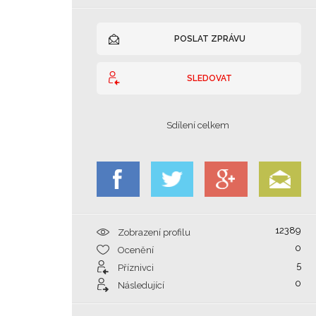
POSLAT ZPRÁVU
SLEDOVAT
Sdílení celkem
12389
Zobrazení profilu
0
Ocenění
5
Příznivci
0
Následující