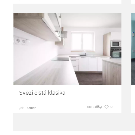
Svěží čistá klasika
11689
0
Sdílet