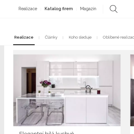
Realizace
Katalog firem
Magazín
Realizace
Články
Koho sleduje
Oblíbené realiza
Elegantní bílá kuchyň