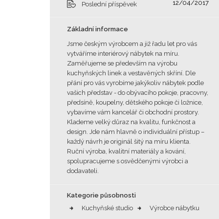
12/04/2017
Poslední příspěvek
Základní informace
Jsme českým výrobcem a již řadu let pro vás
vytváříme interiérový nábytek na míru.
Zaměřujeme se především na výrobu
kuchyňských linek a vestavěných skříní. Dle
přání pro vás vyrobíme jakýkoliv nábytek podle
vašich představ - do obývacího pokoje, pracovny,
předsíně, koupelny, dětského pokoje či ložnice,
vybavíme vám kancelář či obchodní prostory.
Klademe velký důraz na kvalitu, funkčnost a
design. Jde nám hlavně o individuální přístup –
každý návrh je originál šitý na míru klienta.
Ruční výroba, kvalitní materiály a kování,
spolupracujeme s osvědčenými výrobci a
dodavateli.
Kategorie působnosti
Kuchyňské studio
Výrobce nábytku