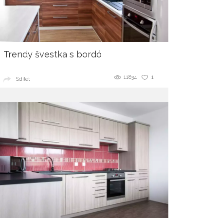
Trendy švestka s bordó
11834
1
Sdílet