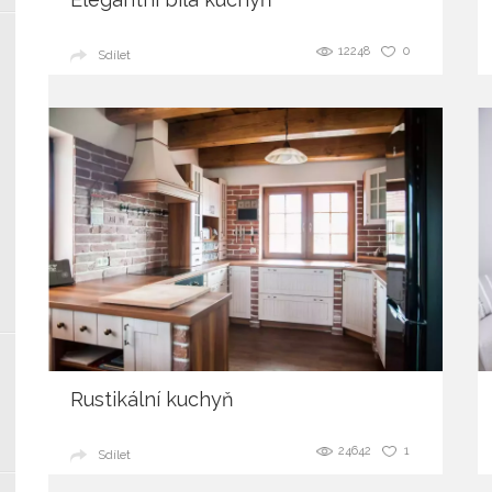
12248
0
Sdílet
Rustikální kuchyň
24642
1
Sdílet