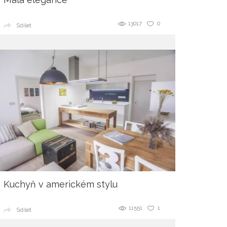
13017
0
Sdílet
Kuchyň v americkém stylu
11551
1
Sdílet