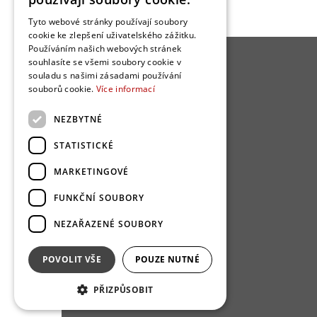
Tyto webové stránky používají soubory
cookie ke zlepšení uživatelského zážitku.
Používáním našich webových stránek
souhlasíte se všemi soubory cookie v
O BYDLENÍ
souladu s našimi zásadami používání
souborů cookie.
Více informací
Kuchyně
NEZBYTNÉ
Obývací pokoj
Ložnice
STATISTICKÉ
Koupelna
MARKETINGOVÉ
Dům / architektura
Dřevostavba
FUNKČNÍ SOUBORY
NEZAŘAZENÉ SOUBORY
POVOLIT VŠE
POUZE NUTNÉ
PŘIZPŮSOBIT