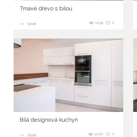
Tmavé dřevo s bílou
11139
0
Sdílet
Bílá designová kuchyň
12107
0
Sdílet