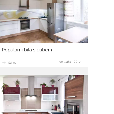
Populární bílá s dubem
11184
0
Sdílet