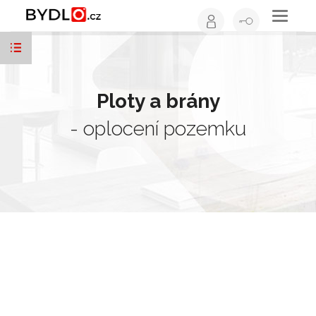
Toggle
navigati
Ploty a brány
- oplocení pozemku