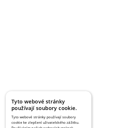
SLEDOVAT
STEINER design CZ
Ploty a brány | Celá ČR
Tyto webové stránky
používají soubory cookie.
5
realizací
0 následujících
5029
0
Tyto webové stránky používají soubory
cookie ke zlepšení uživatelského zážitku.
Používáním našich webových stránek