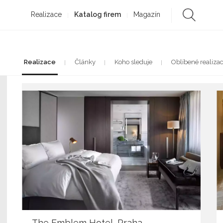
Realizace
Katalog firem
Magazín
Realizace
Články
Koho sleduje
Oblíbené realiza
The Emblem Hotel, Praha