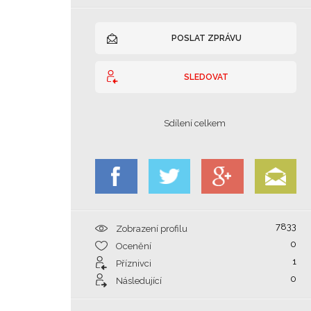
POSLAT ZPRÁVU
SLEDOVAT
Sdílení celkem
7833
Zobrazení profilu
0
Ocenění
1
Příznivci
0
Následující