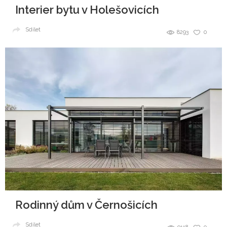
Interier bytu v Holešovicích
Sdílet
8293
0
Rodinný dům v Černošicích
Sdílet