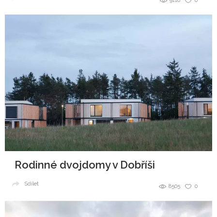
9118
0
Rodinné dvojdomy v Dobříši
Sdílet
8505
0