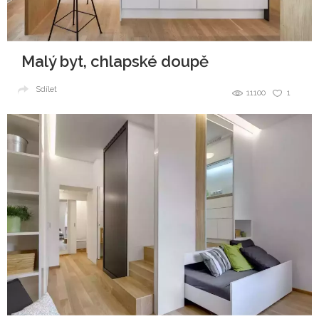
Malý byt, chlapské doupě
Sdílet
11100
1