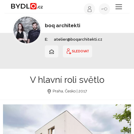
Toggle
navigati
boq architekti
Architekt | Hlavní město Praha
E:
atelier@boqarchitekti.cz
SLEDOVAT
V hlavní roli světlo
Praha, Česko | 2017