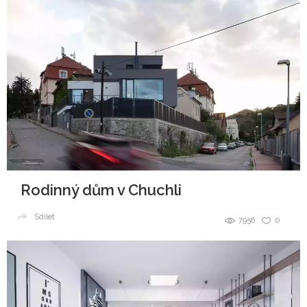
Rodinný dům v Chuchli
Sdílet
7956
0