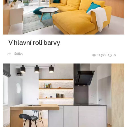
V hlavní roli barvy
Sdílet
11560
0