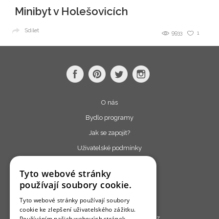
Minibyt v Holešovicích
Sdílet
9933
1
O nás
Bydlo programy
Jak se zapojit?
Uživatelské podmínky
Ochrana osobních údajú
Tyto webové stránky
Cookies
používají soubory cookie.
Redakce
Tyto webové stránky používají soubory
cookie ke zlepšení uživatelského zážitku.
Copyright © 2013 - 2026,
Bydlo.cz
Používáním našich webových stránek