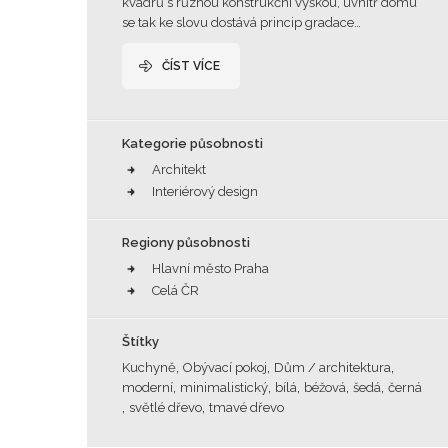
kvádrů s různou konstrukční výškou, uvnitř domu
se tak ke slovu dostává princip gradace…
ČÍST VÍCE
Kategorie působnosti
Architekt
Interiérový design
Regiony působnosti
Hlavní město Praha
Celá ČR
Štítky
,
,
,
Kuchyně
Obývací pokoj
Dům / architektura
,
,
,
,
,
moderní
minimalistický
bílá
béžová
šedá
černá
,
,
světlé dřevo
tmavé dřevo