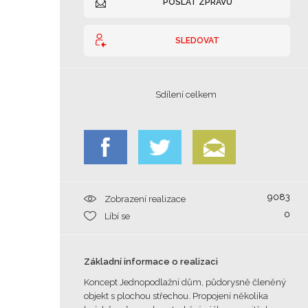
POSLAT ZPRÁVU
SLEDOVAT
Sdílení celkem
9083
Zobrazení realizace
0
Líbí se
Základní informace o realizaci
Koncept Jednopodlažní dům, půdorysně členěný
objekt s plochou střechou. Propojení několika