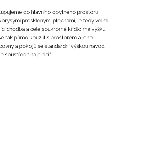
vstupujeme do hlavního obytného prostoru
elkorysými prosklenými plochami, je tedy velmi
ující chodba a celé soukromé křídlo má výšku
se tak přímo kouzlit s prostorem a jeho
ovny a pokojů se standardní výškou navodí
 soustředit na práci."