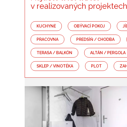
Kategorie
v realizovaných projektec
Kuchyně
Obývací pokoj
KUCHYNĚ
OBÝVACÍ POKOJ
J
Ložnice
Dětský pokoj
PRACOVNA
PŘEDSÍŇ / CHODBA
Koupelna
Záchod
TERASA / BALKÓN
ALTÁN / PERGOLA
Předsíň / chodba
Schodiště
SKLEP / VINOTÉKA
PLOT
ZA
Bazén
Zahrada
Terasa / balkón
Altán / pergola
Dřevostavba
Srub / roubenka
Plot
Zahradní kuchyně