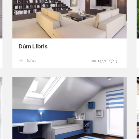
Dům Libris
Sdílet
14771
3