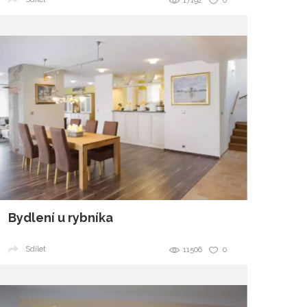
17192
0
Bydlení u rybníka
Sdílet
11506
0