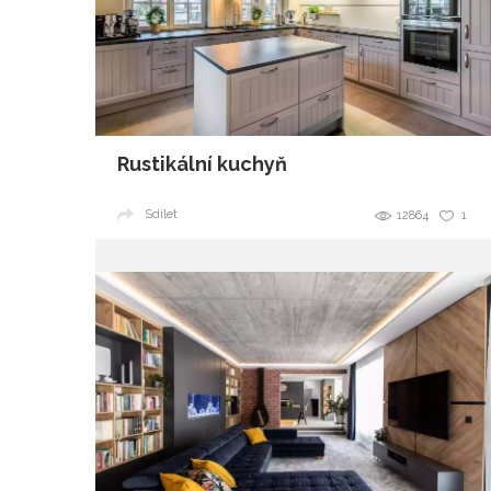
Rustikální kuchyň
Sdílet
12864
1