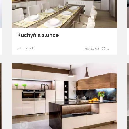
glamour
Kuchyň a slunce
Sdílet
21399
1