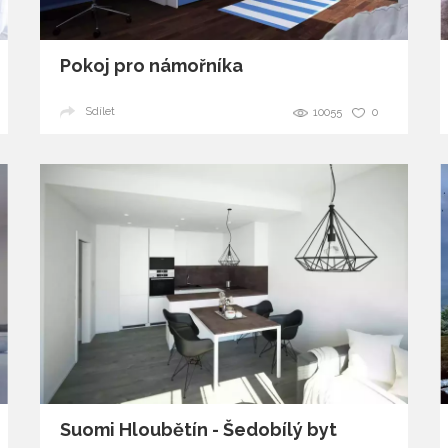
Pokoj pro námořníka
Sdílet
10055
0
Suomi Hloubětín - Šedobílý byt