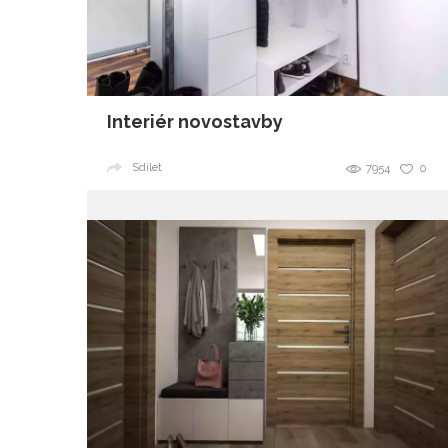
Interiér novostavby
Sdílet
7954
0