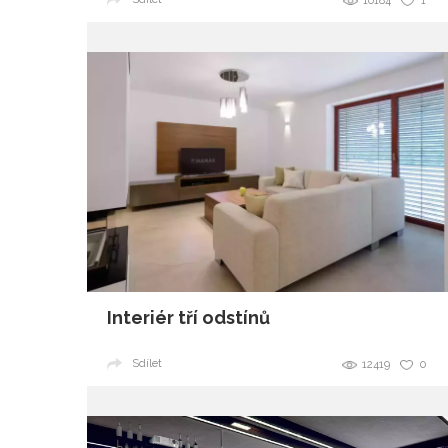
10184
1
Interiér tří odstínů
Sdílet
12419
0