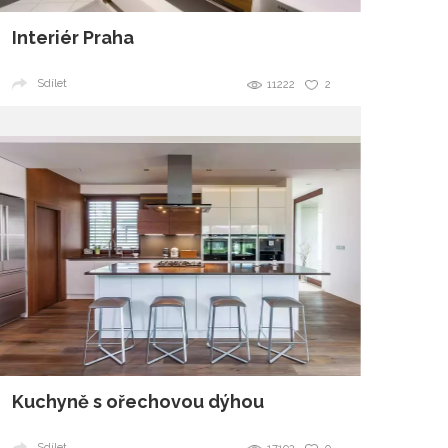
Interiér Praha
Sdílet
11222
2
Kuchyně s ořechovou dýhou
Sdílet