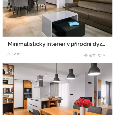
Minimalistický interiér v přírodní dýze a šedém laku
Sdílet
9577
0