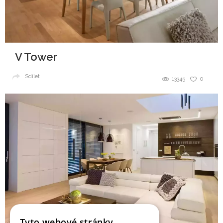
V Tower
Sdílet
13345
0
Tyto webové stránky