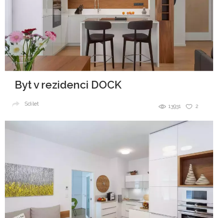
Byt v rezidenci DOCK
Sdílet
13931
2