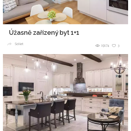
Úžasně zařízený byt 1+1
Sdílet
19174
3