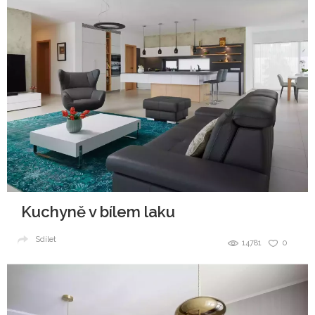
Kuchyně v bílem laku
Sdílet
14781
0