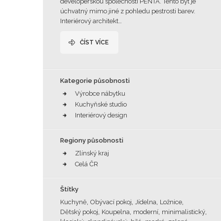
developerskou společností PENTA. Tento byt je
úchvatný mimo jiné z pohledu pestrosti barev.
Interiérový architekt…
ČÍST VÍCE
Kategorie působnosti
Výrobce nábytku
Kuchyňské studio
Interiérový design
Regiony působnosti
Zlínský kraj
Celá ČR
Štítky
,
,
,
,
Kuchyně
Obývací pokoj
Jídelna
Ložnice
,
,
,
,
Dětský pokoj
Koupelna
moderní
minimalistický