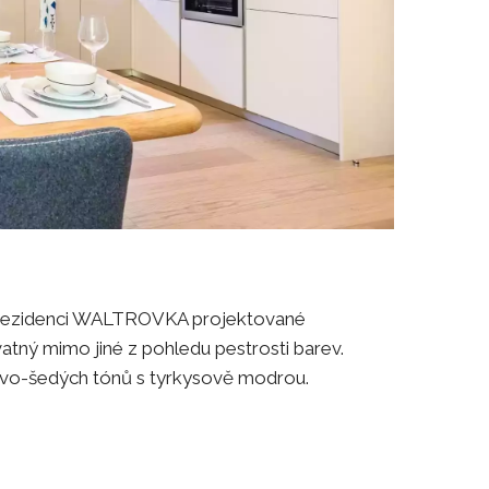
é rezidenci WALTROVKA projektované
tný mimo jiné z pohledu pestrosti barev.
žovo-šedých tónů s tyrkysově modrou.