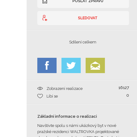
POSLAT ZPRÁVU
SLEDOVAT
Sdílení celkem
16127
Zobrazení realizace
0
Líbí se
Základní informace o realizaci
Navštivte spolu s námi ukázkový byt v nové
pražské rezidenci WALTROVKA projektované