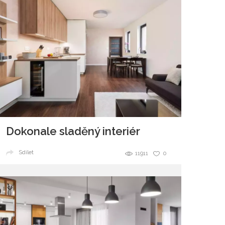
Dokonale sladěný interiér
Sdílet
11911
0