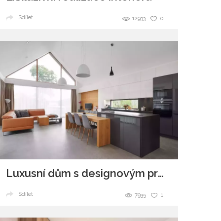
Sdílet
12933
0
Luxusní dům s designovým prosklením
Sdílet
7935
1