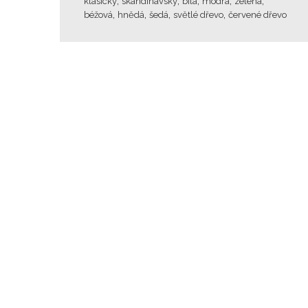
,
,
,
,
,
klasický
skandinávský
bílá
modrá
zelená
,
,
,
,
béžová
hnědá
šedá
světlé dřevo
červené dřevo