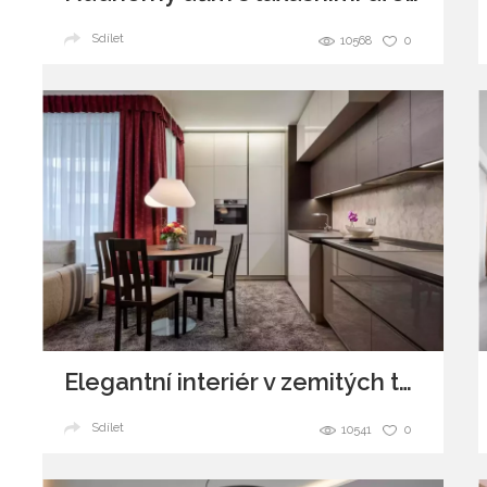
Sdílet
10568
0
Elegantní interiér v zemitých tónech
Sdílet
10541
0