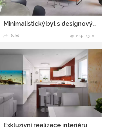
Minimalistický byt s designovými prvky
Sdílet
11444
0
Exkluzivní realizace interiéru