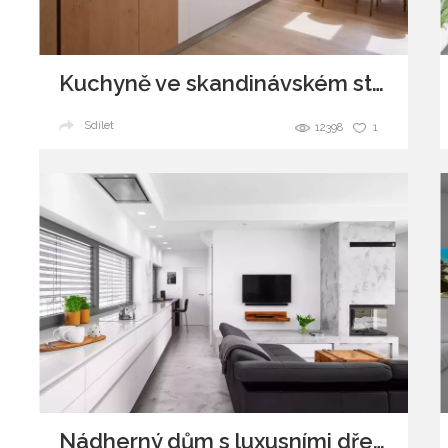
Kuchyně ve skandinávském stylu
Sdílet
12398
1
Nádherný dům s luxusními dřevinami