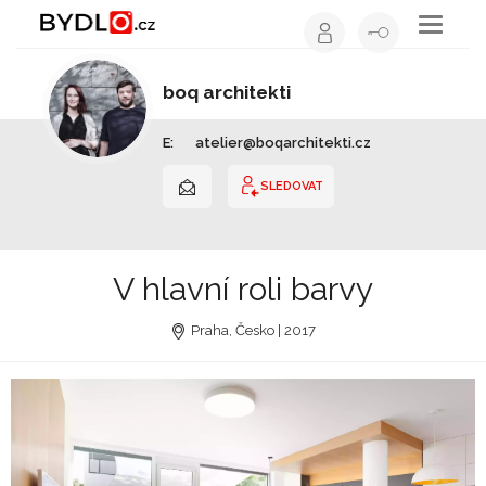
Toggle
navigati
boq architekti
Architekt | Hlavní město Praha
E:
atelier@boqarchitekti.cz
SLEDOVAT
V hlavní roli barvy
Praha, Česko | 2017