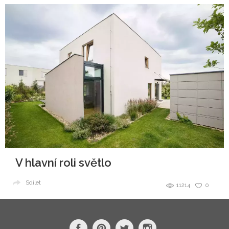
V hlavní roli světlo
Sdílet
11214
0