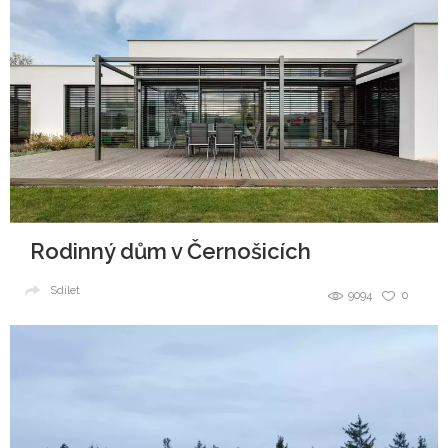
Rodinný dům v Černošicích
Sdílet
9094
0