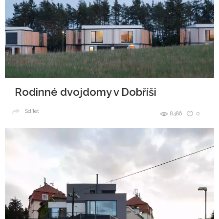
Rodinné dvojdomy v Dobříši
Sdílet
8486
0