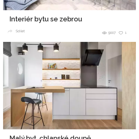
Interiér bytu se zebrou
Sdílet
9007
1
Malý byt, chlapské doupě