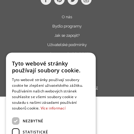
O nás
Bydlo programy
Jak se zapojit?
Uživatelské podmínky
Ochrana osobních údajú
Tyto webové stránky
Cookies
používají soubory cookie.
Redakce
Tyto webové stránky používají soubory
cookie ke zlepšení uživatelského zážitku.
Copyright © 2013 - 2026,
Bydlo.cz
Používáním našich webových stránek
souhlasíte se všemi soubory cookie v
souladu s našimi zásadami používání
souborů cookie.
Více informací
NEZBYTNÉ
STATISTICKÉ