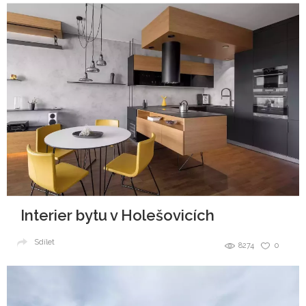
Interier bytu v Holešovicích
Sdílet
8274
0