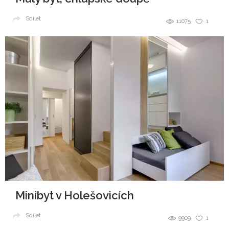
Sdílet
11075
1
Minibyt v Holešovicích
Sdílet
9909
1