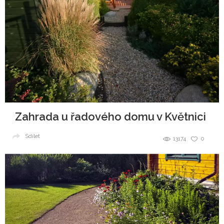
Zahrada u řadového domu v Květnici
Sdílet
13174
0