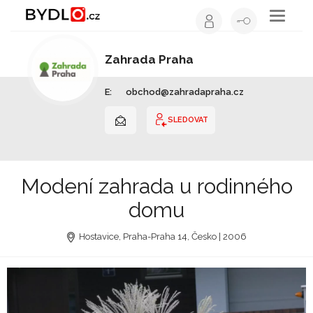
Toggle
navigati
Zahrada Praha
Zahradní architekt | Hlavní město Praha
E:
obchod@zahradapraha.cz
SLEDOVAT
Modení zahrada u rodinného
domu
Hostavice, Praha-Praha 14, Česko | 2006