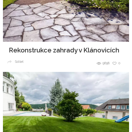
Rekonstrukce zahrady v Klánovicích
Sdílet
9698
0