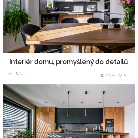
Interiér domu, promyšlený do detailů
Sdílet
11688
0