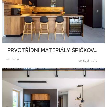
PRVOTŘÍDNÍ MATERIÁLY, ŠPIČKOVÝ DESIGN A DOKONALÉ ZPRACOVÁNÍ
Sdílet
8092
0