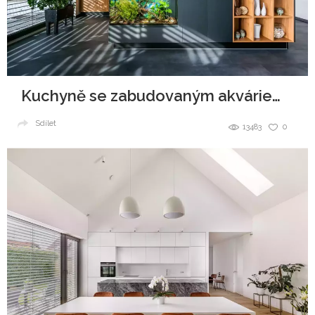
Kuchyně se zabudovaným akváriem v ostrůvku
Sdílet
13483
0