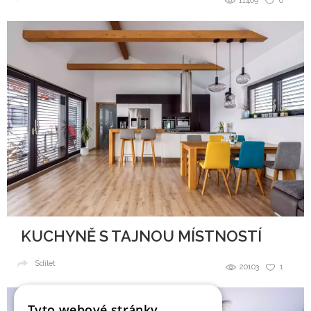
11469
0
KUCHYNĚ S TAJNOU MÍSTNOSTÍ
Sdílet
20103
1
Tyto webové stránky