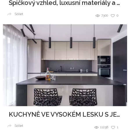
Špičkový vzhled, luxusní materiály a všudypřítomná elegance.
Sdílet
7300
0
KUCHYNĚ VE VYSOKÉM LESKU S JEMNÝMI TŘPYTKAMI
Sdílet
11258
1