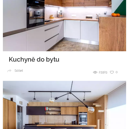
Kuchyně do bytu
Sdílet
25503
0