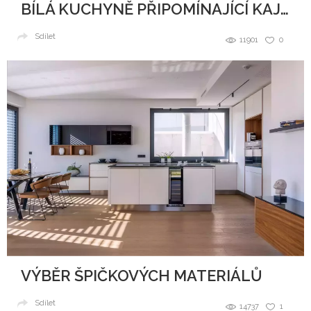
BÍLÁ KUCHYNĚ PŘIPOMÍNAJÍCÍ KAJUTU NA LODI
Sdílet
11901
0
VÝBĚR ŠPIČKOVÝCH MATERIÁLŮ
Sdílet
14737
1