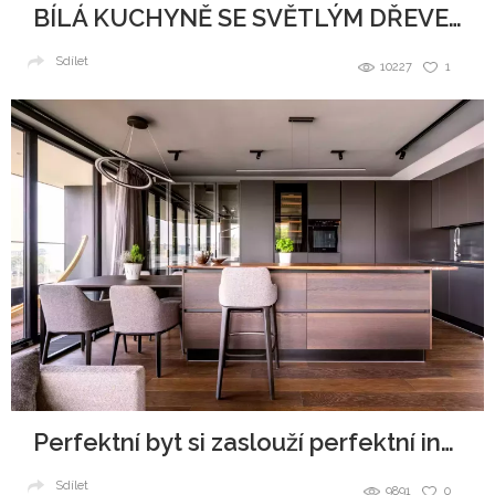
BÍLÁ KUCHYNĚ SE SVĚTLÝM DŘEVEM
Sdílet
10227
1
Perfektní byt si zaslouží perfektní interiér
Sdílet
9891
0