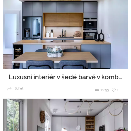
Luxusní interiér v šedé barvě v kombinaci se dřevem
Sdílet
11295
0