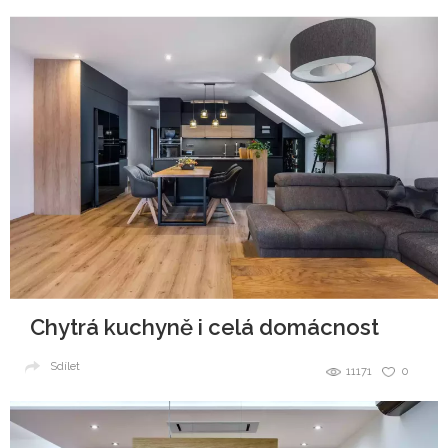
Chytrá kuchyně i celá domácnost
Sdílet
11171
0