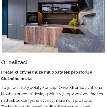
O realizaci
I malá kuchyně může mít dostatek prostoru a
úložného místa
To je technicky pojatý koncept Onyx Xtreme. Zvětšená
hloubka pracovní desky spolu s výklopy ve dvou řadách
nad sebou důmyslně využívají maximum prostoru.
Technický ráz kuchyně podtrhují černé prosklené