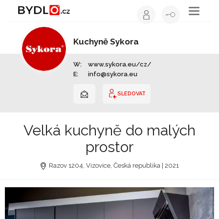
Toggle
navigati
Kuchyně Sykora
Výrobce nábytku | Celá ČR
W:
www.sykora.eu/cz/
E:
info@sykora.eu
SLEDOVAT
Velká kuchyně do malých
prostor
Razov 1204, Vizovice, Česká republika | 2021