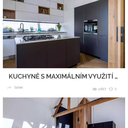
KUCHYNĚ S MAXIMÁLNÍM VYUŽITÍ PROSTORU
Sdílet
11627
0