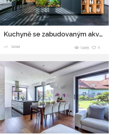
Kuchyně se zabudovaným akváriem v ostrůvku
Sdílet
13455
0