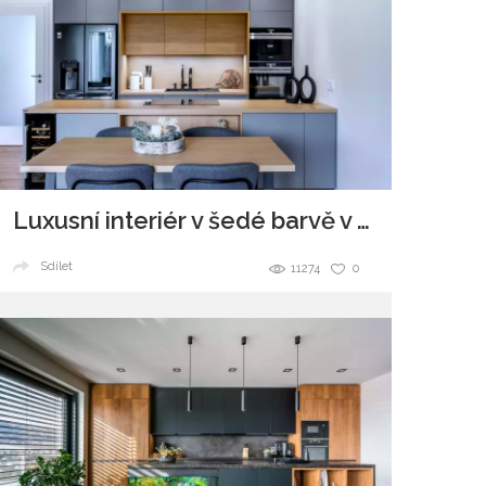
Luxusní interiér v šedé barvě v kombinaci se dřevem
Sdílet
11274
0