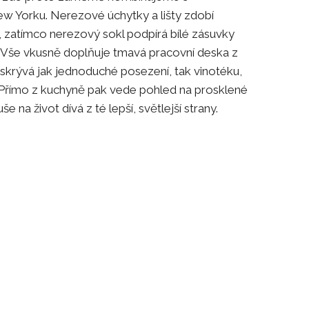
w Yorku. Nerezové úchytky a lišty zdobí
 zatímco nerezový sokl podpírá bílé zásuvky
áč. Vše vkusně doplňuje tmavá pracovní deska z
 skrývá jak jednoduché posezení, tak vinotéku,
 Přímo z kuchyně pak vede pohled na prosklené
e na život dívá z té lepší, světlejší strany.