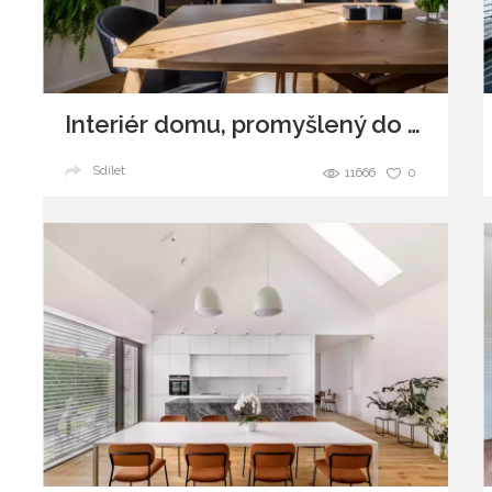
Interiér domu, promyšlený do detailů
Sdílet
11666
0