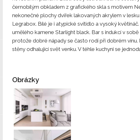
černobílým obkladem z grafického skla s motivem Ne
nekonečné plochy dvířek lakovaných akrylem v lesku,
Legrabox. Bílé je i atypické svítidlo a vysoký květin
umělého kamene Starlight black. Bar s indukcí v sobě
protože dobré nápady se často rodí při dobrém vínu.
stěny odhalující svět venku. V téhle kuchyni se jednoduš
Obrázky