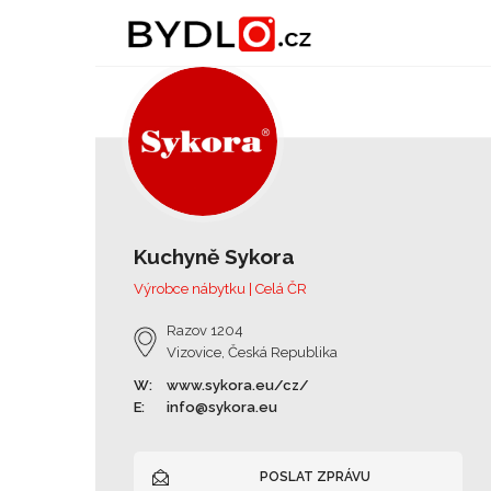
Kuchyně Sykora
Výrobce nábytku | Celá ČR
Razov 1204
Vizovice, Česká Republika
W:
www.sykora.eu/cz/
E:
info@sykora.eu
POSLAT ZPRÁVU