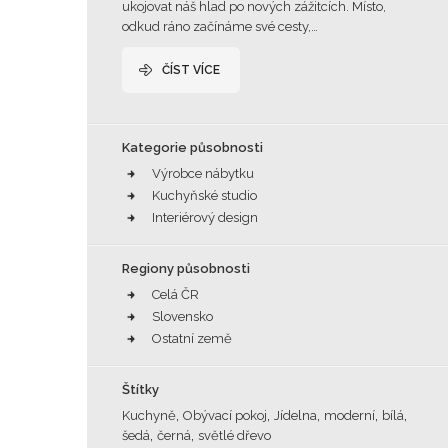
ukojovat náš hlad po nových zážitcích. Místo,
odkud ráno začínáme své cesty,…
ČÍST VÍCE
Kategorie působnosti
Výrobce nábytku
Kuchyňské studio
Interiérový design
Regiony působnosti
Celá ČR
Slovensko
Ostatní země
Štítky
,
,
,
,
,
Kuchyně
Obývací pokoj
Jídelna
moderní
bílá
,
,
šedá
černá
světlé dřevo