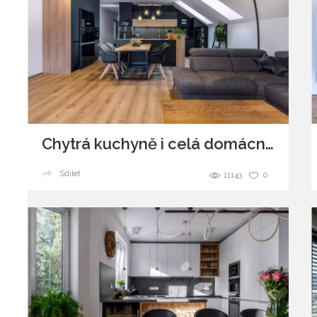
Chytrá kuchyně i celá domácnost
Sdílet
11143
0