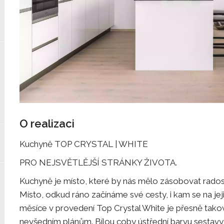
O realizaci
Kuchyně TOP CRYSTAL | WHITE
PRO NEJSVĚTLĚJŠÍ STRÁNKY ŽIVOTA.
Kuchyně je místo, které by nás mělo zásobovat radost
Místo, odkud ráno začínáme své cesty, i kam se na jeji
měsíce v provedení Top Crystal White je přesně taková
nevšedním plánům. Bílou coby ústřední barvu sesta