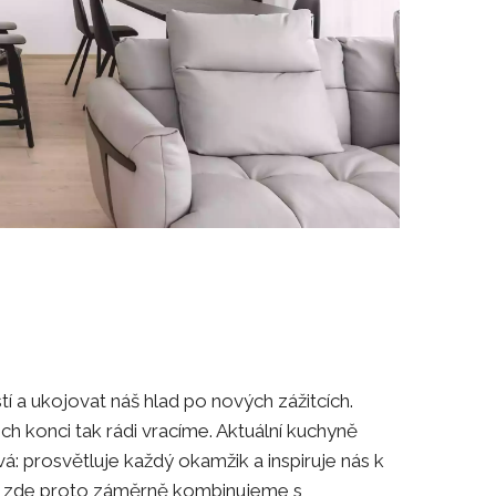
í a ukojovat náš hlad po nových zážitcích.
ch konci tak rádi vracíme. Aktuální kuchyně
: prosvětluje každý okamžik a inspiruje nás k
vy zde proto záměrně kombinujeme s