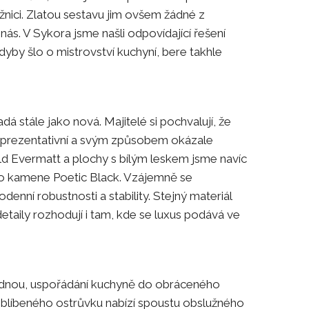
ožnici. Zlatou sestavu jim ovšem žádné z
ás. V Sykora jsme našli odpovídající řešení
yby šlo o mistrovství kuchyní, bere takhle
dá stále jako nová. Majitelé si pochvalují, že
reprezentativní a svým způsobem okázale
ld Evermatt a plochy s bílým leskem jsme navíc
ho kamene Poetic Black. Vzájemně se
denní robustnosti a stability. Stejný materiál
detaily rozhodují i tam, kde se luxus podává ve
ádnou, uspořádání kuchyně do obráceného
oblíbeného ostrůvku nabízí spoustu obslužného