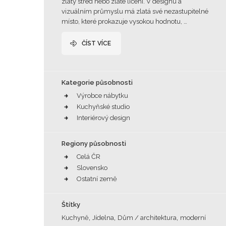
zlatý střed nebo zlaté líčení. V designu a
vizuálním průmyslu má zlatá své nezastupitelné
místo, které prokazuje vysokou hodnotu, …
ČÍST VÍCE
Kategorie působnosti
Výrobce nábytku
Kuchyňské studio
Interiérový design
Regiony působnosti
Celá ČR
Slovensko
Ostatní země
Štítky
,
,
,
Kuchyně
Jídelna
Dům / architektura
moderní