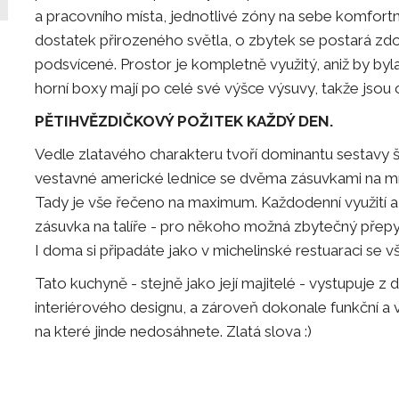
a pracovního místa, jednotlivé zóny na sebe komfortn
dostatek přirozeného světla, o zbytek se postará zdob
podsvícené. Prostor je kompletně využitý, aniž by 
horní boxy mají po celé své výšce výsuvy, takže jsou 
PĚTIHVĚZDIČKOVÝ POŽITEK KAŽDÝ DEN.
Vedle zlatavého charakteru tvoří dominantu sestavy 
vestavné americké lednice se dvěma zásuvkami na mra
Tady je vše řečeno na maximum. Každodenní využití a s
zásuvka na talíře - pro někoho možná zbytečný přepy
I doma si připadáte jako v michelinské restuaraci se 
Tato kuchyně - stejně jako její majitelé - vystupuje z 
interiérového designu, a zároveň dokonale funkční a v
na které jinde nedosáhnete. Zlatá slova :)