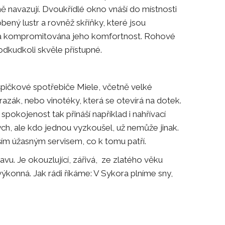
ě navazují. Dvoukřídlé okno vnáší do místnosti
ený lustr a rovněž skříňky, které jsou
byla kompromitována jeho komfortnost. Rohové
odkudkoli skvěle přístupné.
špičkové spotřebiče Miele, včetně velké
zák, nebo vinotéky, která se otevírá na dotek.
pokojenost tak přináší například i nahřívací
ch, ale kdo jednou vyzkoušel, už nemůže jinak.
vším úžasným servisem, co k tomu patří.
davu. Je okouzlující, zářivá, ze zlatého věku
ýkonná. Jak rádi říkáme: V Sykora plníme sny,