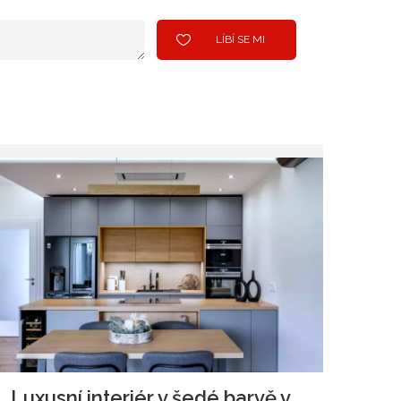
LÍBÍ SE MI
Luxusní interiér v šedé barvě v kombinaci se dřevem