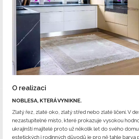
O realizaci
NOBLESA, KTERÁ VYNIKNE.
Zlatý řez, zlaté oko, zlatý střed nebo zlaté líčení. V 
nezastupitelné místo, které prokazuje vysokou hodnot
ukrajinští majitelé proto už několik let do svého domu
estetických i rodinných důvodů je pro ně tahle barva p