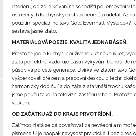
interiéru, od zdí a kování na schodišti po lemování v l
oslovených kuchyňských studií neumělo udělat. Až na n
použitím speciálního laku Gold Evermatt. Výsledek? Kd
sestava jasné zlato.
MATERIÁLOVÁ POEZIE. KVALITA JEDNA BÁSEŇ.
Přestože jde o kuchyni používanou už několik let, vypa
zlatá perfektně vzdoruje času i výkyvům trendů. Je 
působivá po celé generace. Dvířka ve zlatém laku Go
vyšperkovali dřezem a pracovní deskou z technické
harmonicky doplňují a do záře zlata vnáší trochu každo
jsme použili také na televizní zástěnu v hale. Protože 
velkém.
OD ZAČÁTKU AŽ DO KRAJE PRVOTŘÍDNÍ.
Zatímco zlatá se dá považovat za nevšední a mimoř
písmene U je naopak navýsost praktické. I bez dnes 