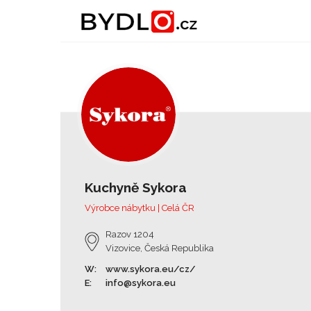
Kuchyně Sykora
Výrobce nábytku | Celá ČR
Razov 1204
Vizovice, Česká Republika
W:
www.sykora.eu/cz/
E:
info@sykora.eu