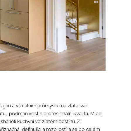
designu a vizuálním průmyslu má zlatá své
u, podmanivost a profesionální kvalitu. Mladí
 sháněli kuchyni ve zlatém odstínu. Z
říznačná, definující a rozprostírá se po celém