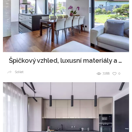
Špičkový vzhled, luxusní materiály a všudypřítomná elegance.
Sdílet
7288
0