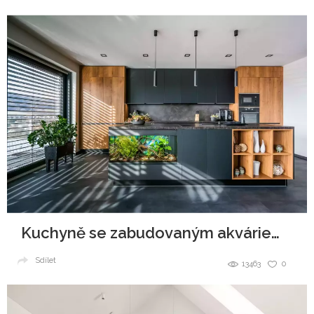
Kuchyně se zabudovaným akváriem v ostrůvku
Sdílet
13463
0