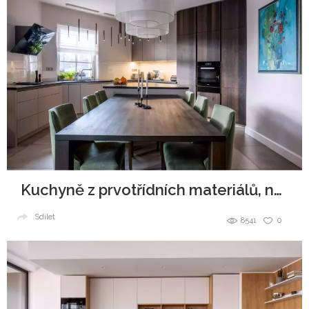
Kuchyně z prvotřídních materiálů, navždy jako nová
Sdílet
8541
0