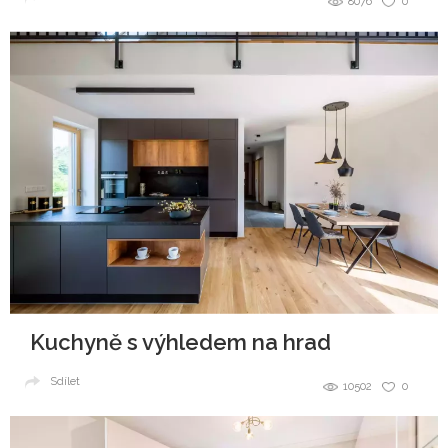
8076
0
Kuchyně s výhledem na hrad
Sdílet
10502
0