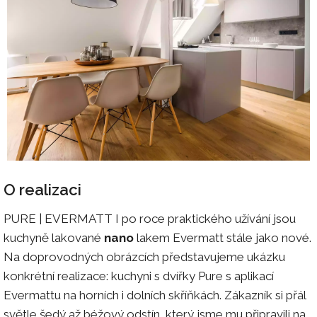
O realizaci
PURE | EVERMATT I po roce praktického užívání jsou
kuchyně lakované
nano
lakem Evermatt stále jako nové.
Na doprovodných obrázcích představujeme ukázku
konkrétní realizace: kuchyni s dvířky Pure s aplikací
Evermattu na horních i dolních skříňkách. Zákazník si přál
světle šedý až béžový odstín, který jsme mu připravili na