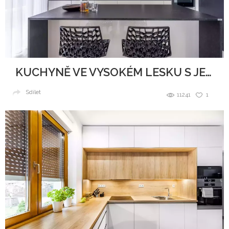
KUCHYNĚ VE VYSOKÉM LESKU S JEMNÝMI TŘPYTKAMI
Sdílet
11241
1