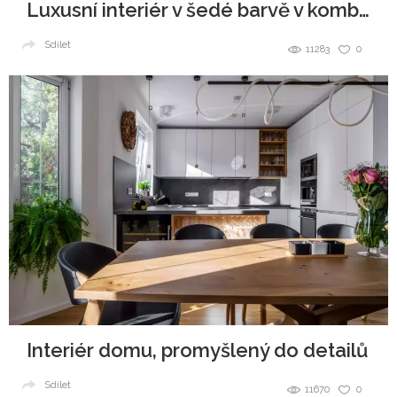
Luxusní interiér v šedé barvě v kombinaci se dřevem
Sdílet
11283
0
Interiér domu, promyšlený do detailů
Sdílet
11670
0