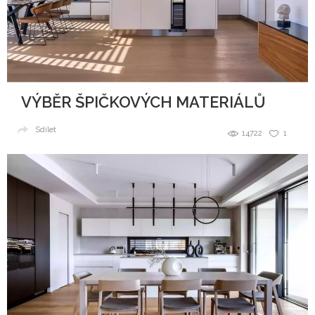
VÝBĚR ŠPIČKOVÝCH MATERIÁLŮ
Sdílet
14722
1