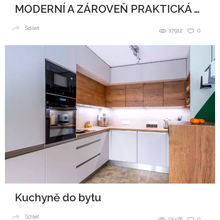
MODERNÍ A ZÁROVEŇ PRAKTICKÁ KUCHYNĚ
Sdílet
17912
0
Kuchyně do bytu
Sdílet
25478
0