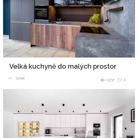
Velká kuchyně do malých prostor
Sdílet
13737
0