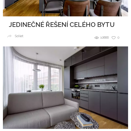
JEDINEČNÉ ŘEŠENÍ CELÉHO BYTU
Sdílet
10886
0