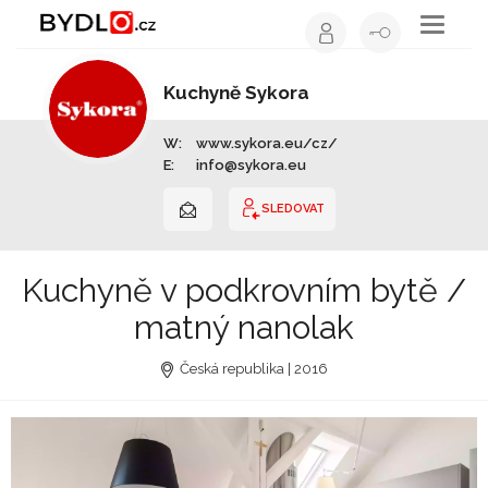
Toggle
navigati
Kuchyně Sykora
Výrobce nábytku | Celá ČR
W:
www.sykora.eu/cz/
E:
info@sykora.eu
SLEDOVAT
Kuchyně v podkrovním bytě /
matný nanolak
Česká republika | 2016