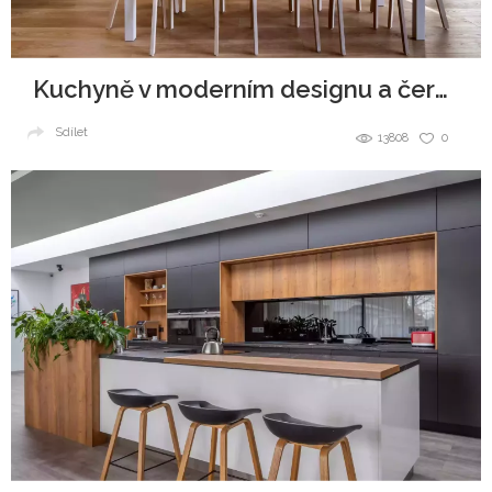
Kuchyně v moderním designu a černobílé kombinaci
Sdílet
13808
0