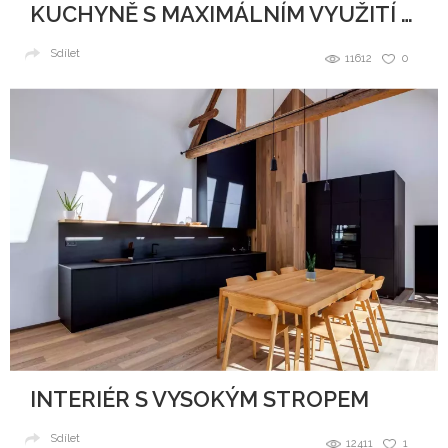
KUCHYNĚ S MAXIMÁLNÍM VYUŽITÍ PROSTORU
Sdílet
11612
0
INTERIÉR S VYSOKÝM STROPEM
Sdílet
12411
1