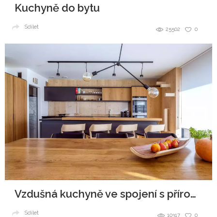
Kuchyně do bytu
Sdílet
25502
0
Vzdušná kuchyně ve spojení s přírodou
Sdílet
10317
0