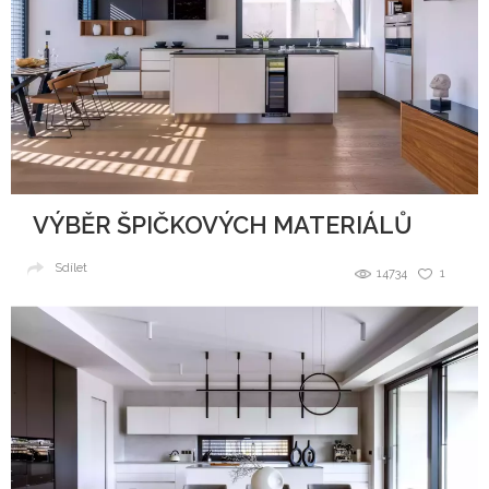
VÝBĚR ŠPIČKOVÝCH MATERIÁLŮ
Sdílet
14734
1