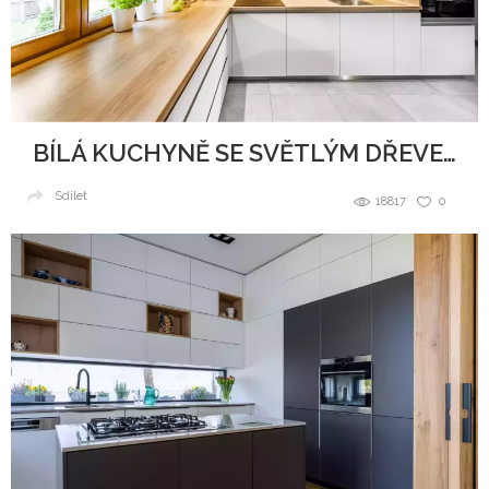
BÍLÁ KUCHYNĚ SE SVĚTLÝM DŘEVEM
Sdílet
18817
0