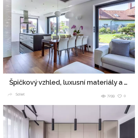
Špičkový vzhled, luxusní materiály a všudypřítomná elegance.
Sdílet
7299
0