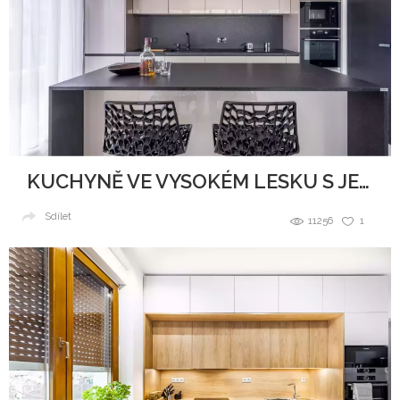
KUCHYNĚ VE VYSOKÉM LESKU S JEMNÝMI TŘPYTKAMI
Sdílet
11256
1