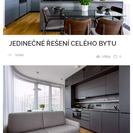
JEDINEČNÉ ŘEŠENÍ CELÉHO BYTU
Sdílet
10895
0