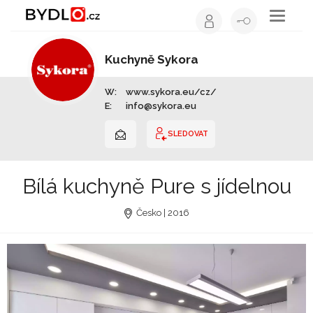
Toggle
navigati
Kuchyně Sykora
Výrobce nábytku | Celá ČR
W:
www.sykora.eu/cz/
E:
info@sykora.eu
SLEDOVAT
Bílá kuchyně Pure s jídelnou
Česko | 2016