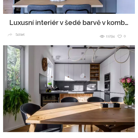
Luxusní interiér v šedé barvě v kombinaci se dřevem
Sdílet
11294
0