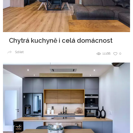
Chytrá kuchyně i celá domácnost
Sdílet
11168
0