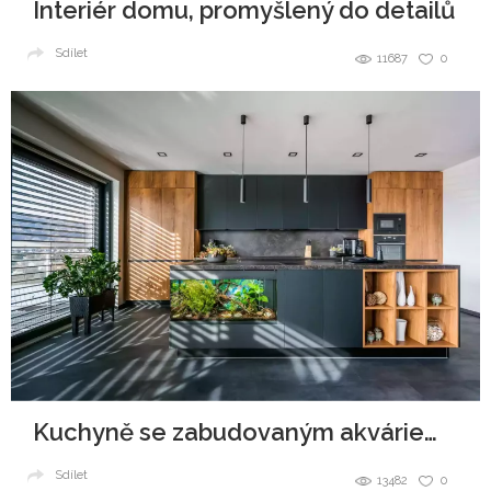
Interiér domu, promyšlený do detailů
Sdílet
11687
0
Kuchyně se zabudovaným akváriem v ostrůvku
Sdílet
13482
0