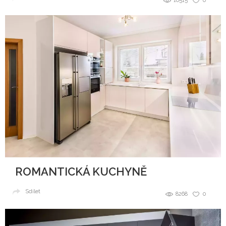
10515
0
ROMANTICKÁ KUCHYNĚ
Sdílet
8268
0