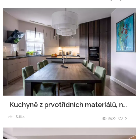
Kuchyně z prvotřídních materiálů, navždy jako nová
Sdílet
8560
0