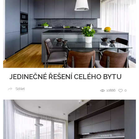
JEDINEČNÉ ŘEŠENÍ CELÉHO BYTU
Sdílet
10886
0