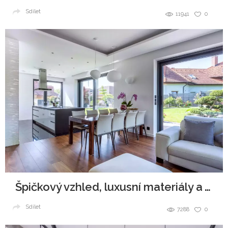
Sdílet
11941
0
Špičkový vzhled, luxusní materiály a všudypřítomná elegance.
Sdílet
7288
0