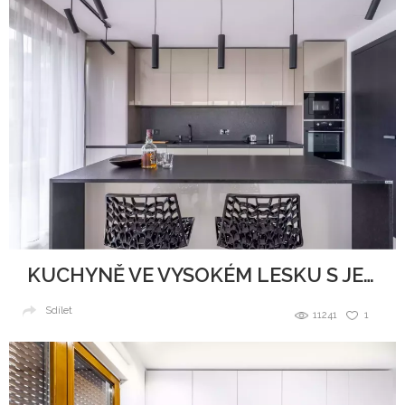
KUCHYNĚ VE VYSOKÉM LESKU S JEMNÝMI TŘPYTKAMI
Sdílet
11241
1