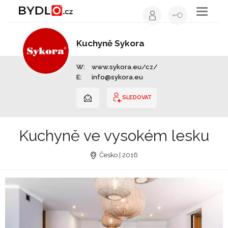
Toggle
navigati
Kuchyně Sykora
Výrobce nábytku | Celá ČR
W:
www.sykora.eu/cz/
E:
info@sykora.eu
SLEDOVAT
Kuchyně ve vysokém lesku
Česko | 2016