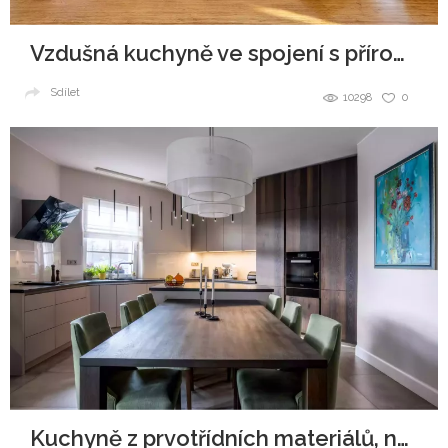
Vzdušná kuchyně ve spojení s přírodou
Sdílet
10298
0
Kuchyně z prvotřídních materiálů, navždy jako nová