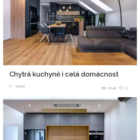
Chytrá kuchyně i celá domácnost
Sdílet
11149
0