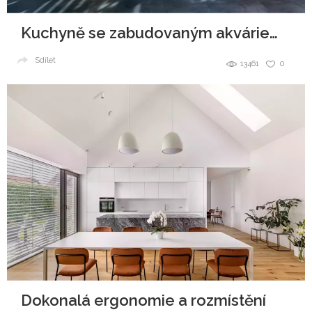
Kuchyně se zabudovaným akváriem v ostrůvku
Sdílet
13461
0
Dokonalá ergonomie a rozmístění