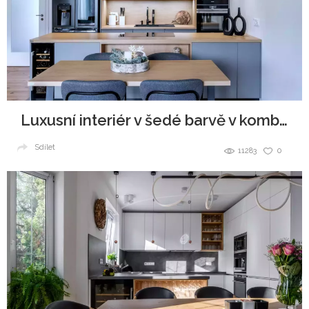
Luxusní interiér v šedé barvě v kombinaci se dřevem
Sdílet
11283
0