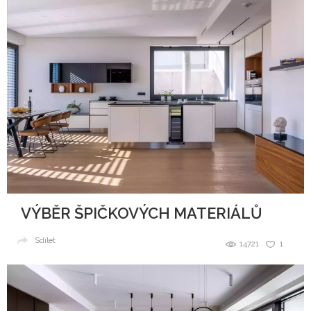
VÝBĚR ŠPIČKOVÝCH MATERIÁLŮ
Sdílet
14721
1