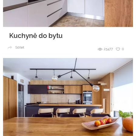
Kuchyně do bytu
Sdílet
25477
0