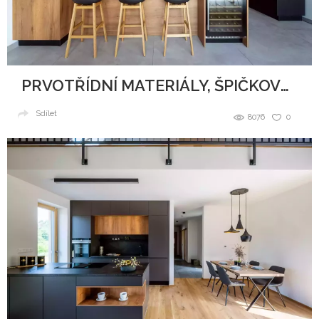
PRVOTŘÍDNÍ MATERIÁLY, ŠPIČKOVÝ DESIGN A DOKONALÉ ZPRACOVÁNÍ
Sdílet
8076
0