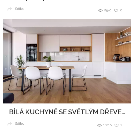
Sdílet
8540
0
BÍLÁ KUCHYNĚ SE SVĚTLÝM DŘEVEM
Sdílet
10216
1