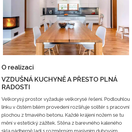
O realizaci
VZDUŠNÁ KUCHYNĚ A PŘESTO PLNÁ
RADOSTI
Velkorysý prostor vyžaduje velkorysé řešení. Podlouhlou
linku v čistém bílém provedení rozšiřuje solitér s pracovní
plochou z tmavého betonu. Každé krájení nožem se tu
mění v estetický zážitek. Stěna z barevného kaleného
skla nádherně ladí s rozměrným masivním dubovým