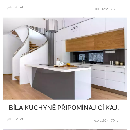
Sdílet
11238
1
BÍLÁ KUCHYNĚ PŘIPOMÍNAJÍCÍ KAJUTU NA LODI
Sdílet
11883
0