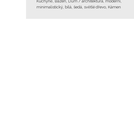
,
,
,
,
Kuchyně
Bazén
Dům / architektura
moderní
,
,
,
,
minimalistický
bílá
šedá
světlé dřevo
Kámen