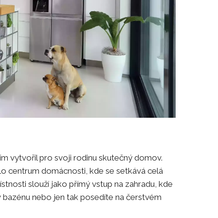
ím vytvořil pro svoji rodinu skutečný domov.
klo centrum domácnosti, kde se setkává celá
stnosti slouží jako přímý vstup na zahradu, kde
 v bazénu nebo jen tak posedíte na čerstvém