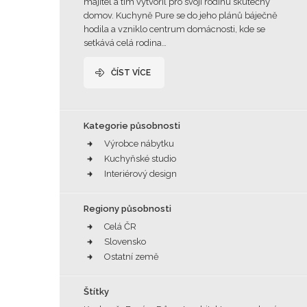
majitel a tím vytvořil pro svoji rodinu skutečný
domov. Kuchyně Pure se do jeho plánů báječně
hodila a vzniklo centrum domácnosti, kde se
setkává celá rodina…
ČÍST VÍCE
Kategorie působnosti
Výrobce nábytku
Kuchyňské studio
Interiérový design
Regiony působnosti
Celá ČR
Slovensko
Ostatní země
Štítky