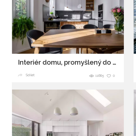
Interiér domu, promyšlený do detailů
Sdílet
11685
0