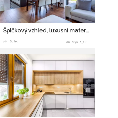
Špičkový vzhled, luxusní materiály a všudypřítomná elegance.
Sdílet
7298
0