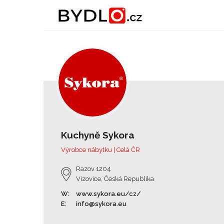
Kuchyně Sykora
Výrobce nábytku | Celá ČR
Razov 1204
Vizovice, Česká Republika
W:
www.sykora.eu/cz/
E:
info@sykora.eu