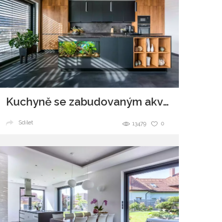
Kuchyně se zabudovaným akváriem v ostrůvku
Sdílet
13479
0