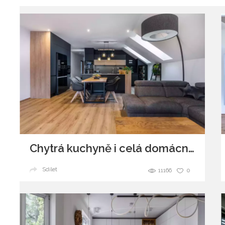
Chytrá kuchyně i celá domácnost
Sdílet
11166
0