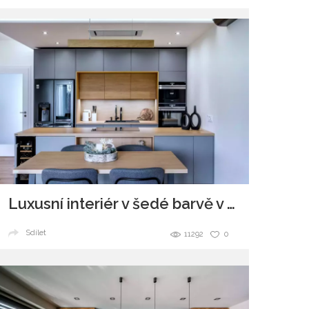
Luxusní interiér v šedé barvě v kombinaci se dřevem
Sdílet
11292
0