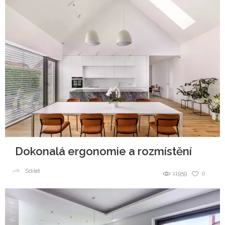
Dokonalá ergonomie a rozmístění
Sdílet
11959
0