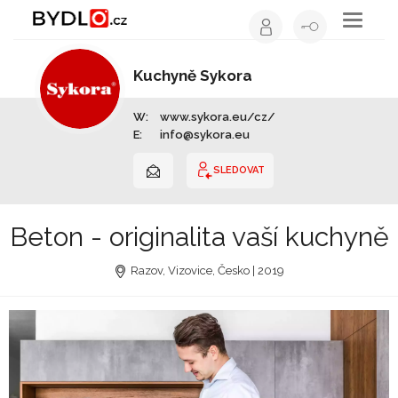
Toggle
navigati
Kuchyně Sykora
Výrobce nábytku | Celá ČR
W:
www.sykora.eu/cz/
E:
info@sykora.eu
SLEDOVAT
Beton - originalita vaší kuchyně
Razov, Vizovice, Česko | 2019