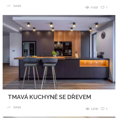
Sdílet
12452
1
TMAVÁ KUCHYNĚ SE DŘEVEM
Sdílet
14740
1