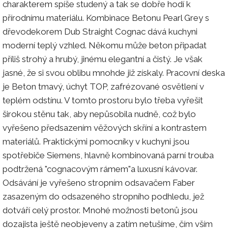
charakterem spíše studený a tak se dobře hodí k
přírodnímu materiálu. Kombinace Betonu Pearl Grey s
dřevodekorem Dub Straight Cognac dává kuchyni
moderní teplý vzhled. Někomu může beton připadat
příliš strohý a hrubý, jinému elegantní a čistý. Je však
jasné, že si svou oblibu mnohde již získaly. Pracovní deska
je Beton tmavý, úchyt TOP, zafrézované osvětlení v
teplém odstínu. V tomto prostoru bylo třeba vyřešit
širokou stěnu tak, aby nepůsobila nudně, což bylo
vyřešeno předsazením věžových skříní a kontrastem
materiálů. Praktickými pomocníky v kuchyni jsou
spotřebiče Siemens, hlavně kombinovaná parní trouba
podtržená "cognacovým rámem"a luxusní kávovar.
Odsávání je vyřešeno stropním odsavačem Faber
zasazeným do odsazeného stropního podhledu, jež
dotváří celý prostor. Mnohé možnosti betonů jsou
dozajista ještě neobjeveny a zatím netušíme, čím vším