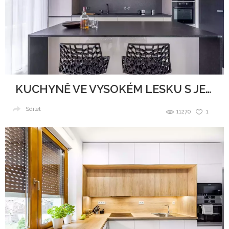
KUCHYNĚ VE VYSOKÉM LESKU S JEMNÝMI TŘPYTKAMI
Sdílet
11270
1