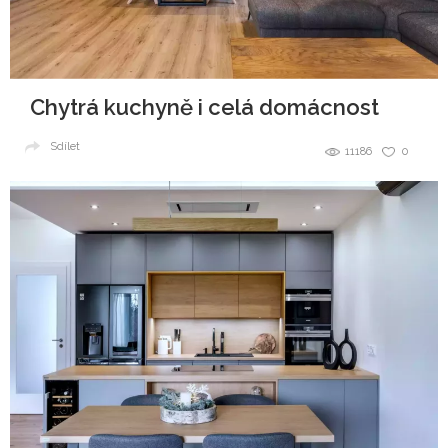
Chytrá kuchyně i celá domácnost
Sdílet
11186
0