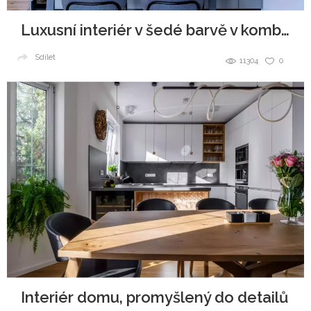
Luxusní interiér v šedé barvě v kombinaci se dřevem
Sdílet
11304
0
Interiér domu, promyšlený do detailů