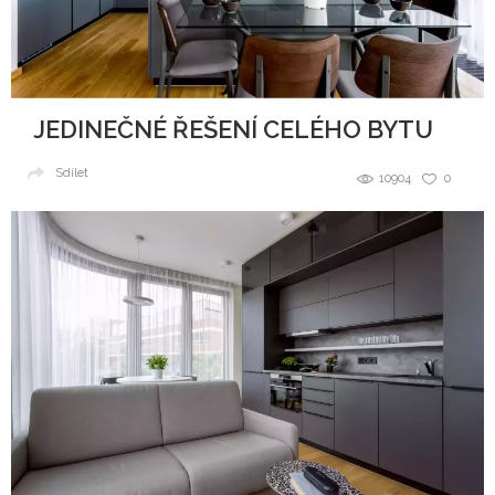
JEDINEČNÉ ŘEŠENÍ CELÉHO BYTU
Sdílet
10904
0