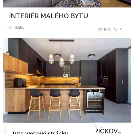
INTERIÉR MALÉHO BYTU
Sdílet
9459
0
PRVOTŘÍDNÍ MATERIÁLY, ŠPIČKOVÝ DESIGN A DOKONALÉ ZPRACOVÁNÍ
Tyto webové stránky