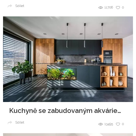
Sdílet
11706
0
Kuchyně se zabudovaným akváriem v ostrůvku
Sdílet
13495
0