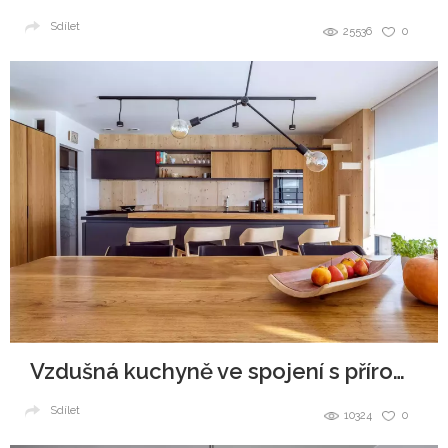
Sdílet
25536
0
Vzdušná kuchyně ve spojení s přírodou
Sdílet
10324
0