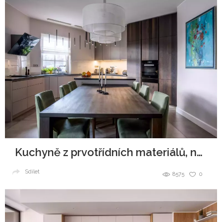
Kuchyně z prvotřídních materiálů, navždy jako nová
Sdílet
8575
0