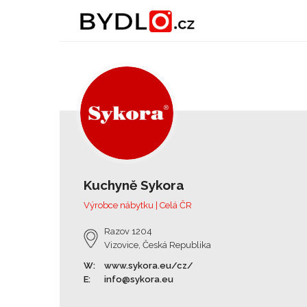
Kuchyně Sykora
Výrobce nábytku | Celá ČR
Razov 1204
Vizovice, Česká Republika
W:
www.sykora.eu/cz/
E:
info@sykora.eu