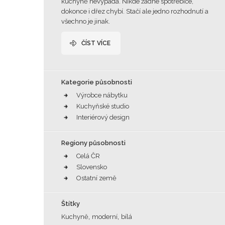
kuchyně nevypadá. Nikde žádné spotřebiče,
dokonce i dřez chybí. Stačí ale jedno rozhodnutí a
všechno je jinak.
ČÍST VÍCE
Kategorie působnosti
Výrobce nábytku
Kuchyňské studio
Interiérový design
Regiony působnosti
Celá ČR
Slovensko
Ostatní země
Štítky
,
,
Kuchyně
moderní
bílá