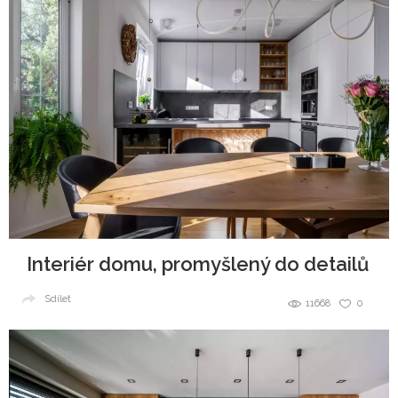
Interiér domu, promyšlený do detailů
Sdílet
11668
0