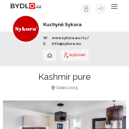
Toggle
navigati
Kuchyně Sykora
Výrobce nábytku | Celá ČR
W:
www.sykora.eu/cz/
E:
info@sykora.eu
SLEDOVAT
Kashmir pure
Česko | 2015