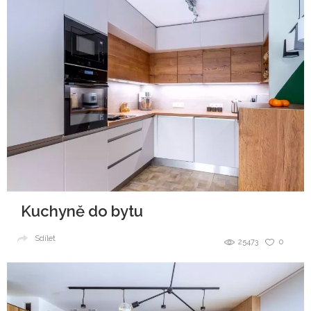
Kuchyně do bytu
Sdílet
25473
0