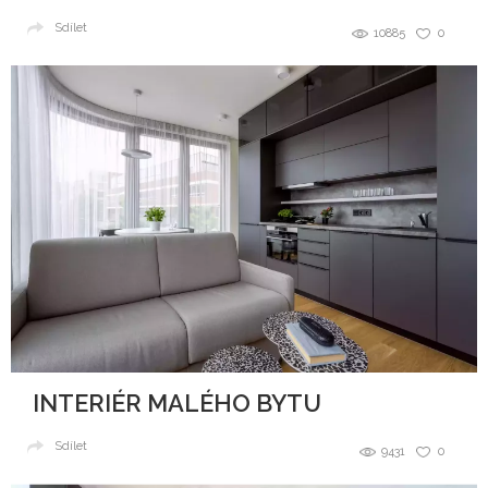
Sdílet
10885
0
INTERIÉR MALÉHO BYTU
Sdílet
9431
0