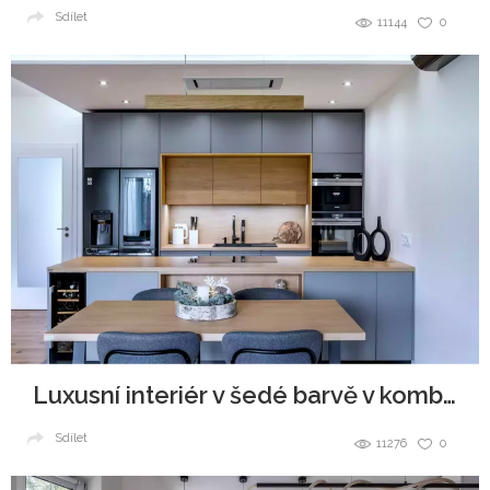
Sdílet
11144
0
Luxusní interiér v šedé barvě v kombinaci se dřevem
Sdílet
11276
0