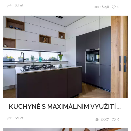
Sdílet
18796
0
KUCHYNĚ S MAXIMÁLNÍM VYUŽITÍ PROSTORU
Sdílet
11607
0