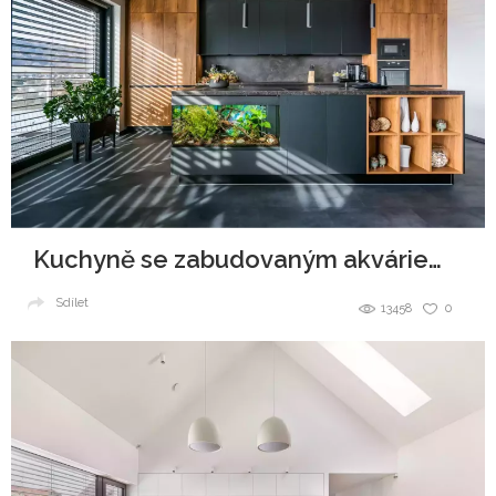
Kuchyně se zabudovaným akváriem v ostrůvku
Sdílet
13458
0