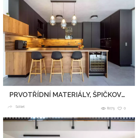
PRVOTŘÍDNÍ MATERIÁLY, ŠPIČKOVÝ DESIGN A DOKONALÉ ZPRACOVÁNÍ
Sdílet
8075
0