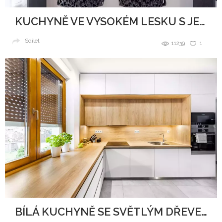
KUCHYNĚ VE VYSOKÉM LESKU S JEMNÝMI TŘPYTKAMI
Sdílet
11239
1
BÍLÁ KUCHYNĚ SE SVĚTLÝM DŘEVEM