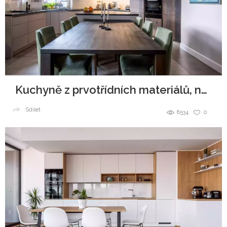
Kuchyně z prvotřídních materiálů, navždy jako nová
Sdílet
8534
0