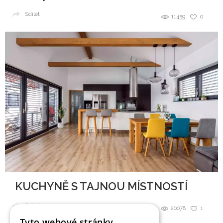
Sdílet
11459
0
KUCHYNĚ S TAJNOU MÍSTNOSTÍ
Sdílet
20078
1
Tyto webové stránky