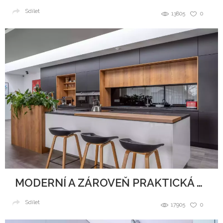
Sdílet
13805
0
MODERNÍ A ZÁROVEŇ PRAKTICKÁ KUCHYNĚ
Sdílet
17905
0