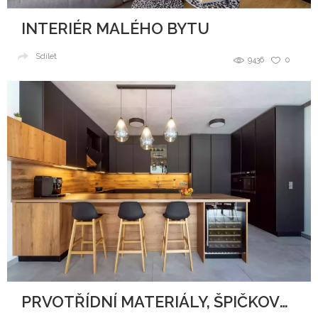
INTERIÉR MALÉHO BYTU
Sdílet
9436
0
PRVOTŘÍDNÍ MATERIÁLY, ŠPIČKOVÝ DESIGN A DOKONALÉ ZPRACOVÁNÍ