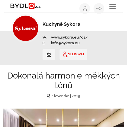
Toggle
navigati
Kuchyně Sykora
Výrobce nábytku | Celá ČR
W:
www.sykora.eu/cz/
E:
info@sykora.eu
SLEDOVAT
Dokonalá harmonie měkkých
tónů
Slovensko | 2019