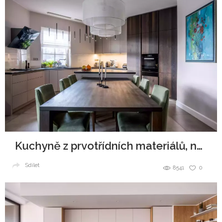
Kuchyně z prvotřídních materiálů, navždy jako nová
Sdílet
8541
0