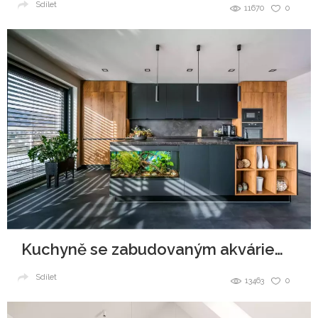
Sdílet
11670
0
Kuchyně se zabudovaným akváriem v ostrůvku
Sdílet
13463
0