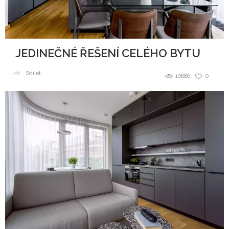
JEDINEČNÉ ŘEŠENÍ CELÉHO BYTU
Sdílet
10886
0