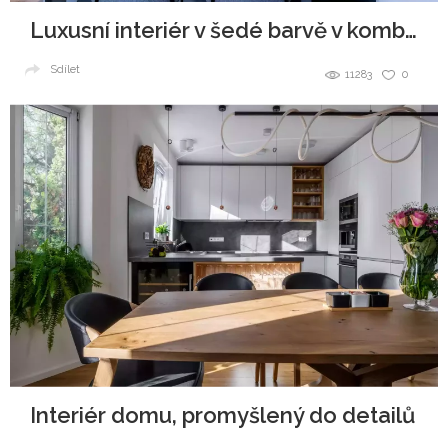
Luxusní interiér v šedé barvě v kombinaci se dřevem
Sdílet
11283
0
Interiér domu, promyšlený do detailů