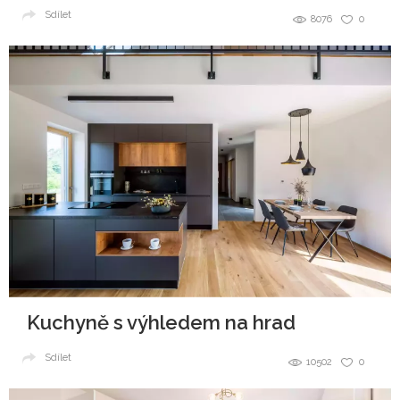
Sdílet
8076
0
Kuchyně s výhledem na hrad
Sdílet
10502
0