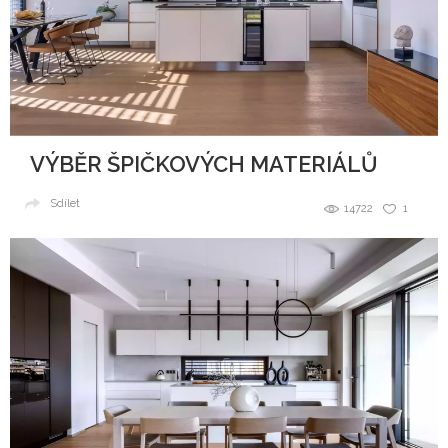
VÝBĚR ŠPIČKOVÝCH MATERIÁLŮ
Sdílet
14722
1