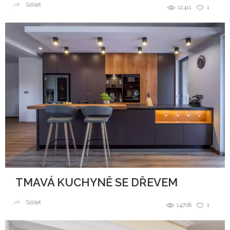
Sdílet
12411
1
TMAVÁ KUCHYNĚ SE DŘEVEM
Sdílet
14708
1