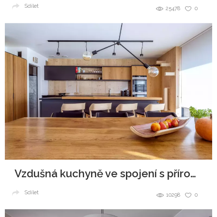
Sdílet
25478
0
Vzdušná kuchyně ve spojení s přírodou
Sdílet
10298
0