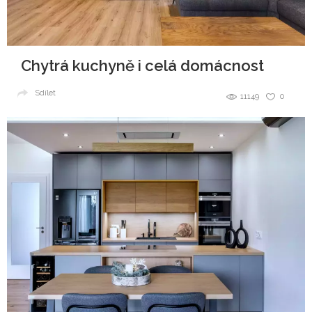
Chytrá kuchyně i celá domácnost
Sdílet
11149
0