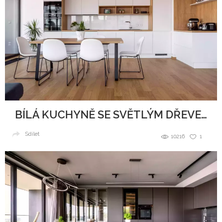
BÍLÁ KUCHYNĚ SE SVĚTLÝM DŘEVEM
Sdílet
10216
1