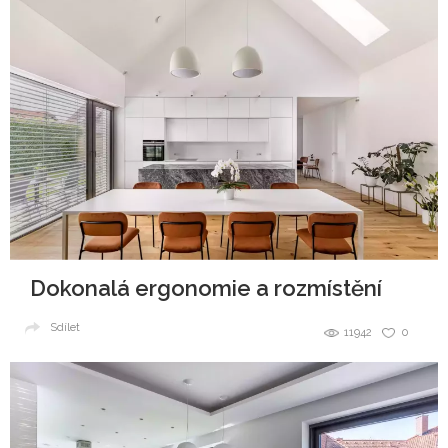
Dokonalá ergonomie a rozmístění
Sdílet
11942
0