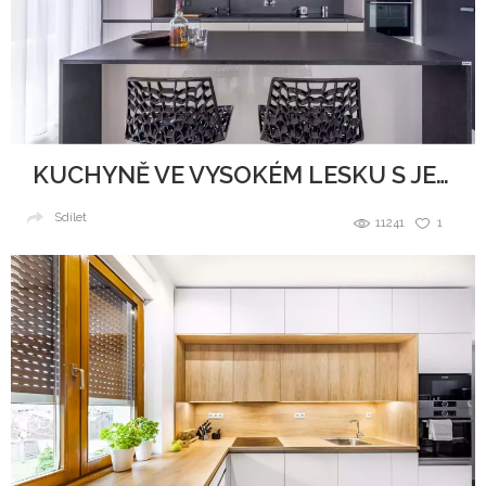
KUCHYNĚ VE VYSOKÉM LESKU S JEMNÝMI TŘPYTKAMI
Sdílet
11241
1