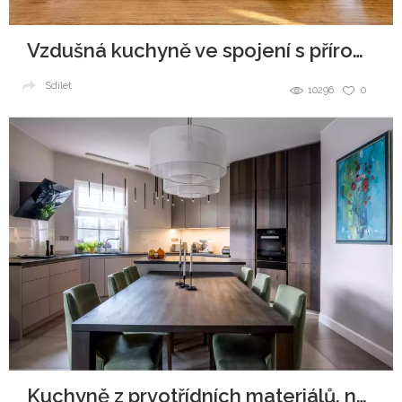
Vzdušná kuchyně ve spojení s přírodou
Sdílet
10296
0
Kuchyně z prvotřídních materiálů, navždy jako nová