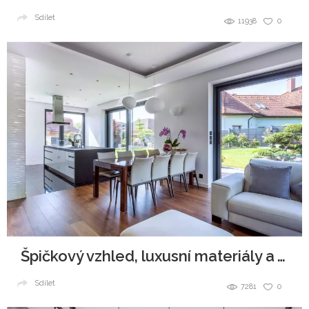
Sdílet
11938
0
Špičkový vzhled, luxusní materiály a všudypřítomná elegance.
Sdílet
7281
0