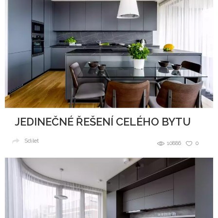
JEDINEČNÉ ŘEŠENÍ CELÉHO BYTU
Sdílet
10886
0