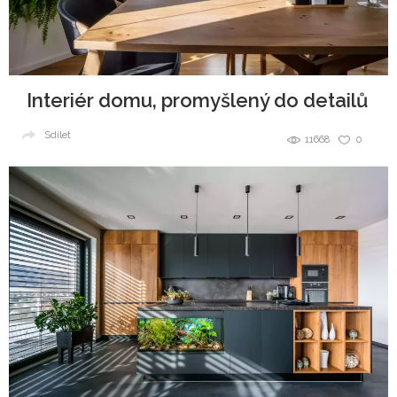
Interiér domu, promyšlený do detailů
Sdílet
11668
0