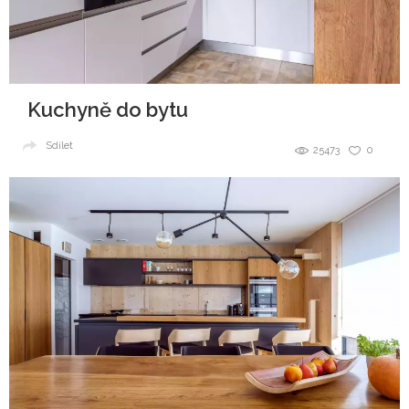
Kuchyně do bytu
Sdílet
25473
0