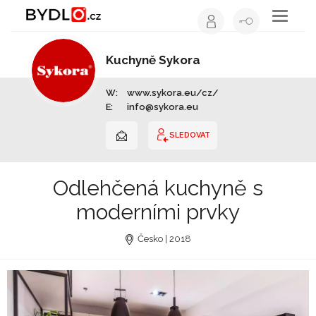
Toggle
navigati
Kuchyně Sykora
Výrobce nábytku | Celá ČR
W:
www.sykora.eu/cz/
E:
info@sykora.eu
SLEDOVAT
Odlehčená kuchyně s
moderními prvky
Česko | 2018