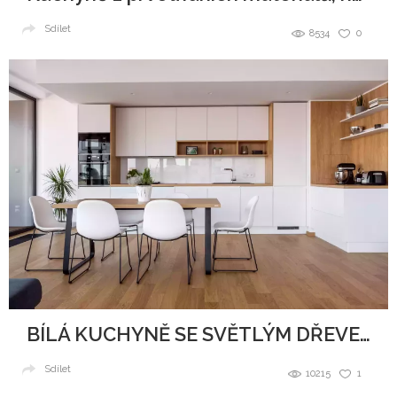
Sdílet
8534
0
BÍLÁ KUCHYNĚ SE SVĚTLÝM DŘEVEM
Sdílet
10215
1