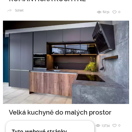
Sdílet
8251
0
Velká kuchyně do malých prostor
Sdílet
13734
0
Tyto webové stránky