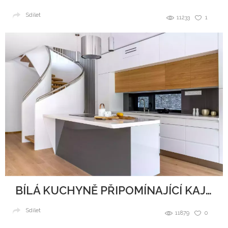
Sdílet
11233
1
BÍLÁ KUCHYNĚ PŘIPOMÍNAJÍCÍ KAJUTU NA LODI
Sdílet
11879
0