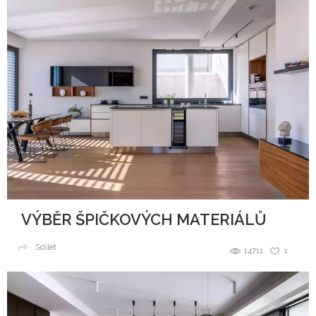
VÝBĚR ŠPIČKOVÝCH MATERIÁLŮ
Sdílet
14711
1