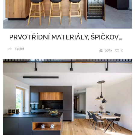
PRVOTŘÍDNÍ MATERIÁLY, ŠPIČKOVÝ DESIGN A DOKONALÉ ZPRACOVÁNÍ
Sdílet
8075
0