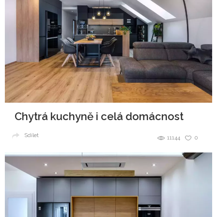
Chytrá kuchyně i celá domácnost
Sdílet
11144
0