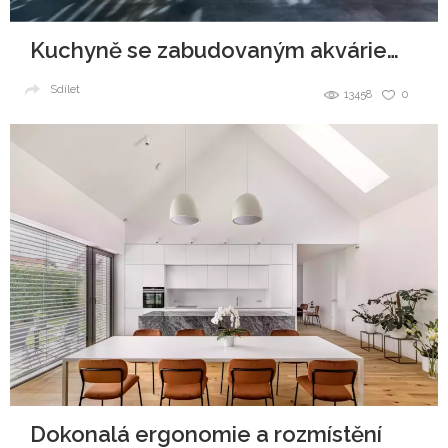
Kuchyně se zabudovaným akváriem v ostrůvku
Sdílet
13458
0
Dokonalá ergonomie a rozmístění