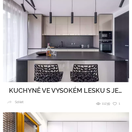
KUCHYNĚ VE VYSOKÉM LESKU S JEMNÝMI TŘPYTKAMI
Sdílet
11239
1