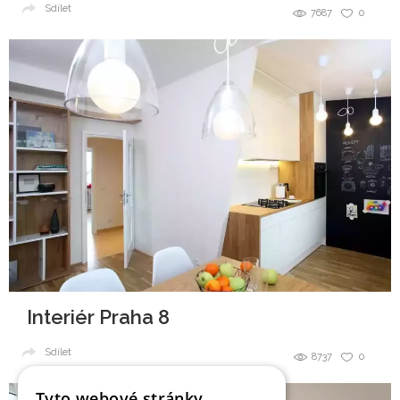
Sdílet
7687
0
Interiér Praha 8
Sdílet
8737
0
Tyto webové stránky