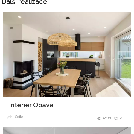
Další realizace
Interiér Opava
Sdílet
10127
0