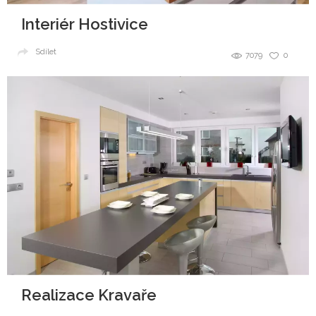
Interiér Hostivice
Sdílet
7079
0
Realizace Kravaře