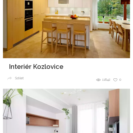
Interiér Kozlovice
Sdílet
11842
0