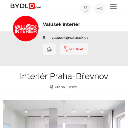
Toggle
navigati
Valušek interiér
Interiérový design | Celá ČR
E:
valusek@valusek.cz
SLEDOVAT
Interiér Praha-Břevnov
Praha, Česko |