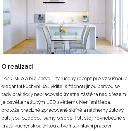
O realizaci
Lesk, sklo a bílá barva – zaručený recept pro vzdušnou a
elegantní kuchyni. Jak vidíte, s žádnou jinou barvou se
tady prakticky nepracovalo (matná zástěna nad dřezem
je osvětlená žlutým LED světlem). Není ani třeba,
protože precizně zpracované skříně a nádherný žulový
pult jsou ozdobou samy o sobě. Pult stojí rovnoběžně s
kratší kuchyňskou linkou a tvoří tak hlavní pracovní