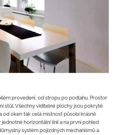
ílém provedení, od stropu po podlahu. Prostor
ní stůl. Všechny viditelné plochy jsou pokryté
a od oken tak celá místnost působí krásně
dnotné horizontální linii a na první pohled
á důmyslný systém pojízdných mechanismů a