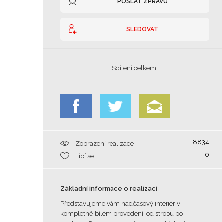
POSLAT ZPRÁVU
SLEDOVAT
Sdílení celkem
8834
Zobrazení realizace
0
Líbí se
Základní informace o realizaci
Představujeme vám nadčasový interiér v
kompletně bílém provedení, od stropu po