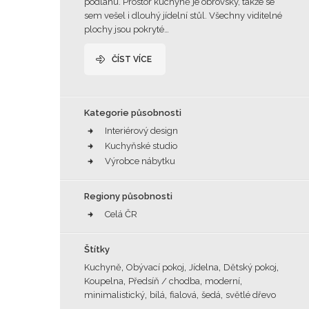
podlahu. Prostor kuchyně je obrovský, takže se
sem vešel i dlouhý jídelní stůl. Všechny viditelné
plochy jsou pokryté…
ČÍST VÍCE
Kategorie působnosti
Interiérový design
Kuchyňské studio
Výrobce nábytku
Regiony působnosti
Celá ČR
Štítky
,
,
,
,
Kuchyně
Obývací pokoj
Jídelna
Dětský pokoj
,
,
,
Koupelna
Předsíň / chodba
moderní
,
,
,
,
minimalistický
bílá
fialová
šedá
světlé dřevo