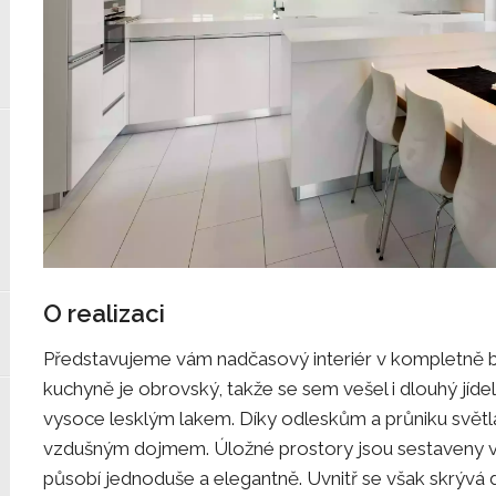
O realizaci
Představujeme vám nadčasový interiér v kompletně b
kuchyně je obrovský, takže se sem vešel i dlouhý jídel
vysoce lesklým lakem. Díky odleskům a průniku světl
vzdušným dojmem. Úložné prostory jsou sestaveny v je
působí jednoduše a elegantně. Uvnitř se však skrýv