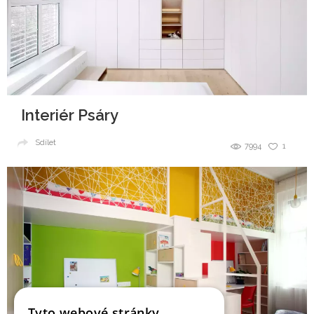
Interiér Psáry
Sdílet
7994
1
Tyto webové stránky