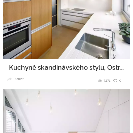
Kuchyně skandinávského stylu, Ostrava
Sdílet
7271
0