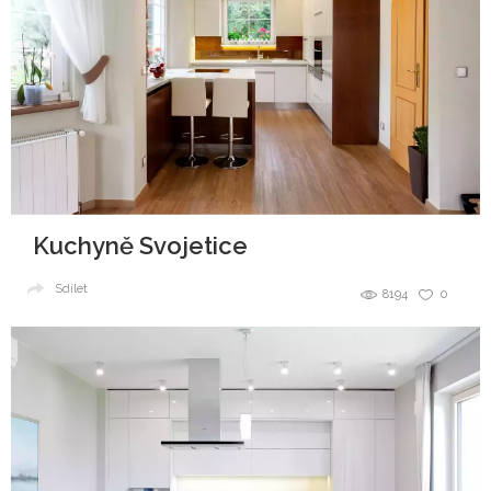
Kuchyně Svojetice
Sdílet
8194
0