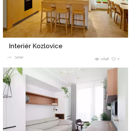
Interiér Kozlovice
Sdílet
11848
0