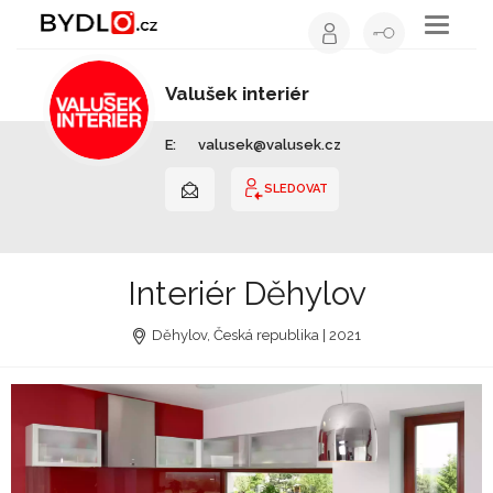
Toggle
navigati
Valušek interiér
Interiérový design | Celá ČR
E:
valusek@valusek.cz
SLEDOVAT
Interiér Děhylov
Děhylov, Česká republika | 2021