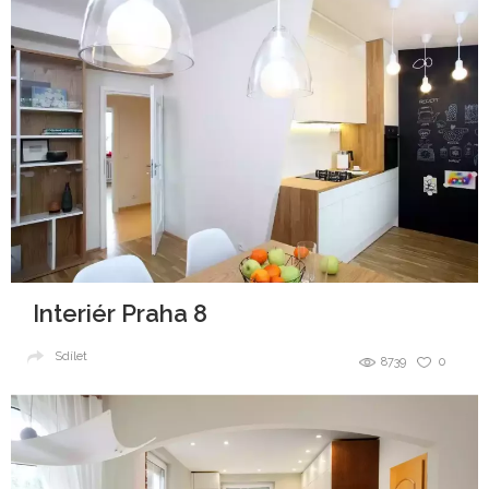
Interiér Praha 8
Sdílet
8739
0