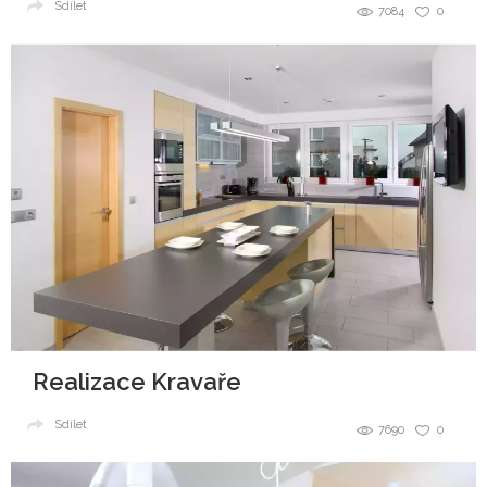
Sdílet
7084
0
Realizace Kravaře
Sdílet
7690
0