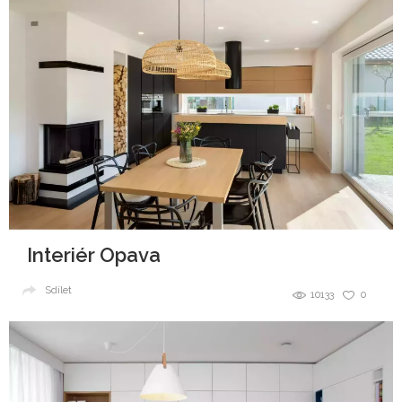
Interiér Opava
Sdílet
10133
0