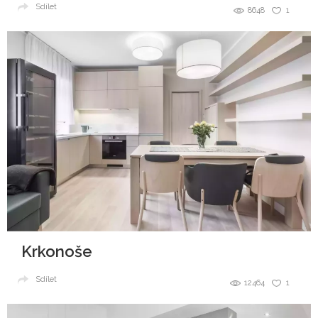
Sdílet
8648
1
Krkonoše
Sdílet
12464
1