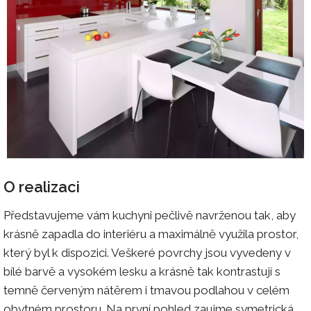
O realizaci
Představujeme vám kuchyni pečlivě navrženou tak, aby
krásně zapadla do interiéru a maximálně využila prostor,
který byl k dispozici. Veškeré povrchy jsou vyvedeny v
bílé barvě a vysokém lesku a krásně tak kontrastují s
temně červeným nátěrem i tmavou podlahou v celém
obytném prostoru. Na první pohled zaujme symetrická