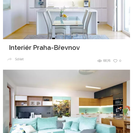
Interiér Praha-Břevnov
Sdílet
8878
0