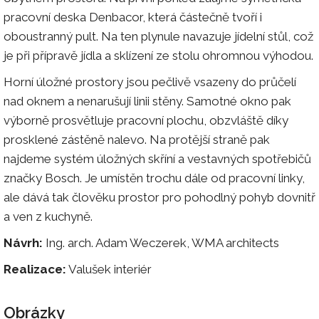
pracovní deska Denbacor, která částečně tvoří i
oboustranný pult. Na ten plynule navazuje jídelní stůl, což
je při přípravě jídla a sklízení ze stolu ohromnou výhodou.
Horní úložné prostory jsou pečlivě vsazeny do průčelí
nad oknem a nenarušují linii stěny. Samotné okno pak
výborně prosvětluje pracovní plochu, obzvláště díky
prosklené zástěně nalevo. Na protější straně pak
najdeme systém úložných skříní a vestavných spotřebičů
značky Bosch. Je umístěn trochu dále od pracovní linky,
ale dává tak člověku prostor pro pohodlný pohyb dovnitř
a ven z kuchyně.
Návrh:
Ing. arch. Adam Weczerek, WMA architects
Realizace:
Valušek interiér
Obrázky