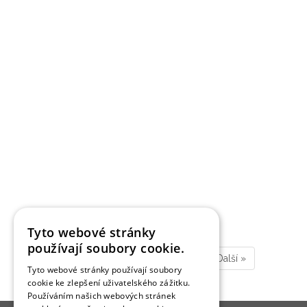
BYDLENÍ
Rodinná vila v Alpách
Autor:
Jarmila Vandová
V zasněžené krajině Švýcarských Alp vyrostla moderní
rodinná vila, která na první pohled zaujme působivou
architekturou a velkorysými výhledy do přírody. V kabátě
plném sněhových vloček dokonale splývá s okolní krajinou,
zatímco uvnitř skýtá hřejivé útočiště uprostřed chladných
dnů.
29. 1. 2022
12177
Tyto webové stránky
používají soubory cookie.
1
2
3
4
5
…
9
Další
»
Tyto webové stránky používají soubory
cookie ke zlepšení uživatelského zážitku.
Používáním našich webových stránek