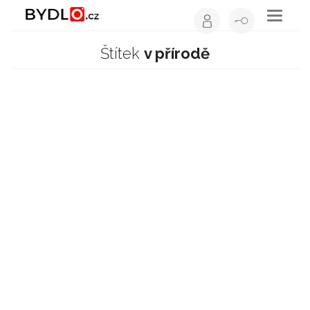
Toggle
navigati
Nejlepší čtení o bydlení
Štítek
v přírodě