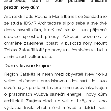
architektů, kteří si zde postavili unikátní
prázdninový dům.
Architekti Todd Rouhe a Maria Ibañez de Sendadiano
ze studia IDS/R Architecture si pro sebe a své dvě
dcery navrhli dům, který má sloužit jako příjemné
útočiště uprostřed přírody. Zakoupili pozemek v
chráněné zalesněné oblasti v blízkosti hory Mount
Tobias. Zatoužili totiž po pobytu na čerstvém vzduchu
a mimo ruch velkoměsta.
Dům v krásné krajině
Region Catskills je nejen mezi obyvateli New Yorku
velice oblíbenou prázdninovou destinací. Je jako
stvořená jak pro letní, tak pro zimní radovánky. Nejen
o prázdninách využívá sluneční energie i nový dům
architektů. Zaujímá plochu o velikosti 185 m2. Jeho
výstavba trvala zhruba šest měsíců a dalších šest