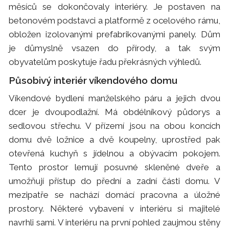
měsíců se dokončovaly interiéry. Je postaven na
betonovém podstavci a platformě z ocelového rámu,
obložen izolovanými prefabrikovanými panely. Dům
je důmyslně vsazen do přírody, a tak svým
obyvatelům poskytuje řadu překrásných výhledů.
Působivý interiér víkendového domu
Víkendové bydlení manželského páru a jejich dvou
dcer je dvoupodlažní. Má obdélníkový půdorys a
sedlovou střechu. V přízemí jsou na obou koncích
domu dvě ložnice a dvě koupelny, uprostřed pak
otevřená kuchyň s jídelnou a obývacím pokojem.
Tento prostor lemují posuvné skleněné dveře a
umožňují přístup do přední a zadní části domu. V
mezipatře se nachází domácí pracovna a úložné
prostory. Některé vybavení v interiéru si majitelé
navrhli sami. V interiéru na první pohled zaujmou stěny