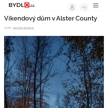
Toggle
navigati
Víkendový dům v Alster County
Autor:
Jarmila Vandová