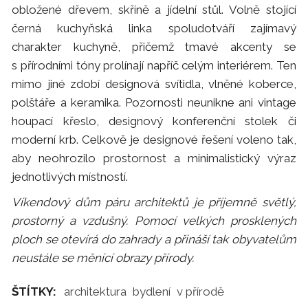
obložené dřevem, skříně a jídelní stůl. Volně stojící
černá kuchyňská linka spoludotváří zajímavý
charakter kuchyně, přičemž tmavé akcenty se
s přírodními tóny prolínají napříč celým interiérem. Ten
mimo jiné zdobí designová svítidla, vlněné koberce,
polštáře a keramika. Pozornosti neunikne ani vintage
houpací křeslo, designový konferenční stolek či
moderní krb. Celkově je designové řešení voleno tak,
aby neohrozilo prostornost a minimalistický výraz
jednotlivých místností.
Víkendový dům páru architektů je příjemně světlý,
prostorný a vzdušný. Pomocí velkých prosklených
ploch se otevírá do zahrady a přináší tak obyvatelům
neustále se měnící obrazy přírody.
ŠTÍTKY:
architektura
bydlení
v přírodě