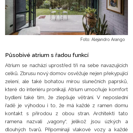
Foto: Alejandro Arango
Působivé atrium s řadou funkcí
Atrium se nachází uprostřed tří na sebe navazujících
celků. Zbrusu nový domov osvěžuje nejen překypující
zelení, ale také bohatou mírou slunečních paprsků,
které do interiéru pronikají. Atrium umocňuje komfort
bydlení také tím, že zlepšuje větrání. V neposlední
řadě je výhodou i to, že má každé z ramen domu
kontakt s přírodou z obou stran. Architekti tato
ramena nazvali „vagony“, jelikož jsou úzkých a
dlouhých tvarů. Připomínají vlakové vozy a každé