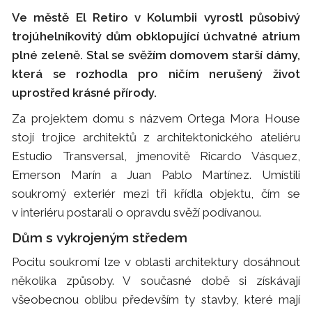
Ve městě El Retiro v Kolumbii vyrostl působivý
trojúhelníkovitý dům obklopující úchvatné atrium
plné zeleně. Stal se svěžím domovem starší dámy,
která se rozhodla pro ničím nerušený život
uprostřed krásné přírody.
Za projektem domu s názvem Ortega Mora House
stojí trojice architektů z architektonického ateliéru
Estudio Transversal, jmenovitě Ricardo Vásquez,
Emerson Marín a Juan Pablo Martínez. Umístili
soukromý exteriér mezi tři křídla objektu, čím se
v interiéru postarali o opravdu svěží podívanou.
Dům s vykrojeným středem
Pocitu soukromí lze v oblasti architektury dosáhnout
několika způsoby. V současné době si získávají
všeobecnou oblibu především ty stavby, které mají