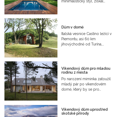
minimalistický styl, získal…
Dům v domě
Italská vesnice Castino ležící v
Piemontu, asi 60 km
jihovýchodně od Turína,…
Víkendový dům pro mladou
rodinu z města
Po narození miminka zatoužil
mladý pár po víkendovém
domě, který by se pro…
Víkendový dům uprostřed
skotské přírody