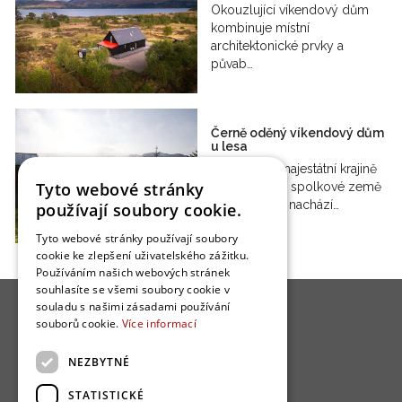
Okouzlující víkendový dům
kombinuje místní
architektonické prvky a
půvab…
Černě oděný víkendový dům
u lesa
V úchvatné majestátní krajině
Tyto webové stránky
Vorarlberska, spolkové země
Rakouska, se nachází…
používají soubory cookie.
Tyto webové stránky používají soubory
cookie ke zlepšení uživatelského zážitku.
Používáním našich webových stránek
souhlasíte se všemi soubory cookie v
souladu s našimi zásadami používání
souborů cookie.
Více informací
NEZBYTNÉ
O nás
STATISTICKÉ