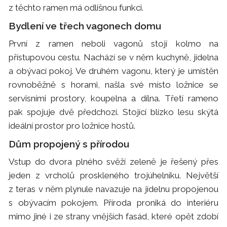
z těchto ramen má odlišnou funkci.
Bydlení ve třech vagonech domu
První z ramen neboli vagonů stojí kolmo na
přístupovou cestu. Nachází se v něm kuchyně, jídelna
a obývací pokoj. Ve druhém vagonu, který je umístěn
rovnoběžně s horami, našla své místo ložnice se
servisními prostory, koupelna a dílna. Třetí rameno
pak spojuje dvě předchozí. Stojící blízko lesu skýtá
ideální prostor pro ložnice hostů.
Dům propojený s přírodou
Vstup do dvora plného svěží zeleně je řešený přes
jeden z vrcholů proskleného trojúhelníku. Největší
z teras v něm plynule navazuje na jídelnu propojenou
s obývacím pokojem. Příroda proniká do interiéru
mimo jiné i ze strany vnějších fasád, které opět zdobí