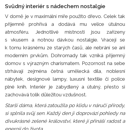
Svůdný interiér s nádechem nostalgie
V domě je v maximální míře použito dřevo. Celek tak
příjemně prohřívá a dodává mu velice útulnou
atmosféru. Jednotlivé místnosti jsou zařízeny
s vkusem a notnou dávkou nostalgie. Vracejí se
k tomu krásnému ze starých časů, ale nebrání se ani
moderním prvkům. Dohromady tak vzniká příjemný
domov s výrazným charismatem. Pozornost na sebe
strhávají zejména četná umělecká díla, noblesní
nábytek, designové lampy, luxusní textilie či police
plné knih. Interiér je zabydlený a útulný, přesto si
zachovává tolik důležitou vzdušnost.
Starší dáma, která zatoužila po klidu v náručí přírody,
si splnila svůj sen. Každý den ji doprovází pohledy na
divukrásné zelené království, které jí přináší radost a
energii do života.