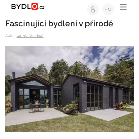
Toggle
navigati
Fascinující bydlení v přírodě
Autor:
Jarmila Vandová