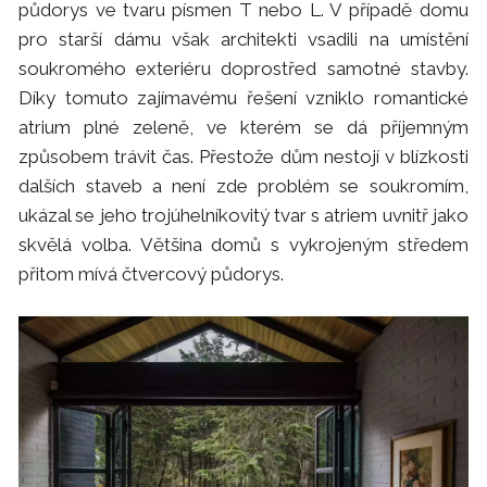
půdorys ve tvaru písmen T nebo L. V případě domu
pro starší dámu však architekti vsadili na umístění
soukromého exteriéru doprostřed samotné stavby.
Díky tomuto zajímavému řešení vzniklo romantické
atrium plné zeleně, ve kterém se dá příjemným
způsobem trávit čas. Přestože dům nestojí v blízkosti
dalších staveb a není zde problém se soukromím,
ukázal se jeho trojúhelníkovitý tvar s atriem uvnitř jako
skvělá volba. Většina domů s vykrojeným středem
přitom mívá čtvercový půdorys.