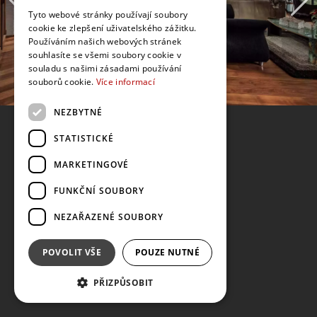
Tyto webové stránky používají soubory
cookie ke zlepšení uživatelského zážitku.
Používáním našich webových stránek
souhlasíte se všemi soubory cookie v
souladu s našimi zásadami používání
souborů cookie.
Více informací
NEZBYTNÉ
STATISTICKÉ
MARKETINGOVÉ
FUNKČNÍ SOUBORY
NEZAŘAZENÉ SOUBORY
POVOLIT VŠE
POUZE NUTNÉ
PŘIZPŮSOBIT