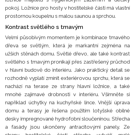
pokoj. Ložnice pro hosty v hostitelské části má vlastní
prostornou koupelnu s malou saunou a sprchou.
Kontrast světlého s tmavým
Velmi působivým momentem je kombinace tmavého
dřeva se světlým, která je markantní zejména na
užších stěnách domu. Světlé dřevo, ale také kontrast
světlého s tmavým pronikají přes zastřešený průchod
v hlavní budově do interiéru. Jako praktický detail se
rozhodně vyplatí zmínit exteriérovou sprchu, která se
nachází na terase ze strany hlavní ložnice, a také
mnohé zajímavé drobnosti v interiéru. Všimněte si
například úchytky na kuchyňské lince. Vnější úprava
domu a terasy je řešena použitím lotyšské obilné
desky impregnované hydrofobní sloučeninou. Střecha
a fasády jsou ukončeny antracitovými panely. Ze