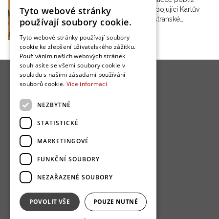
Tyto webové stránky
hlavní trasy spojující Karlův
most a Malostranské…
používají soubory cookie.
Tyto webové stránky používají soubory
cookie ke zlepšení uživatelského zážitku.
Používáním našich webových stránek
souhlasíte se všemi soubory cookie v
souladu s našimi zásadami používání
souborů cookie.
Více informací
NEZBYTNÉ
O nás
STATISTICKÉ
Bydlo programy
MARKETINGOVÉ
Jak se zapojit?
FUNKČNÍ SOUBORY
Uživatelské podmínky
NEZAŘAZENÉ SOUBORY
Ochrana osobních údajú
Cookies
POVOLIT VŠE
POUZE NUTNÉ
Redakce