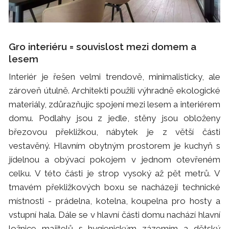
Gro interiéru = souvislost mezi domem a
lesem
Interiér je řešen velmi trendově, minimalisticky, ale
zároveň útulně. Architekti použili výhradně ekologické
materiály, zdůrazňujíc spojení mezi lesem a interiérem
domu. Podlahy jsou z jedle, stěny jsou obloženy
březovou překližkou, nábytek je z větší části
vestavěný. Hlavním obytným prostorem je kuchyň s
jídelnou a obývací pokojem v jednom otevřeném
celku. V této části je strop vysoký až pět metrů. V
tmavém překližkových boxu se nacházejí technické
místnosti - prádelna, kotelna, koupelna pro hosty a
vstupní hala. Dále se v hlavní části domu nachází hlavní
ložnice majitelů s hygienickým zázemím a dětský