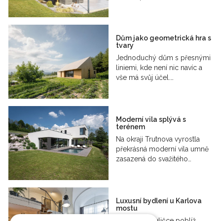
Dům jako geometrická hra s
tvary
Jednoduchý dům s přesnými
liniemi, kde není nic navíc a
vše má svůj účel.…
Moderní vila splývá s
terénem
Na okraji Trutnova vyrostla
překrásná moderní vila umně
zasazená do svažitého…
Luxusní bydlení u Karlova
mostu
V dlážděné uličce poblíž