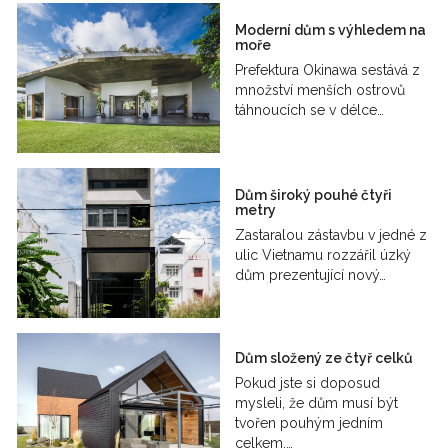
Moderní dům s výhledem na
moře
Prefektura Okinawa sestává z
množství menších ostrovů
táhnoucích se v délce…
Dům široký pouhé čtyři
metry
Zastaralou zástavbu v jedné z
ulic Vietnamu rozzářil úzký
dům prezentující nový…
Dům složený ze čtyř celků
Pokud jste si doposud
mysleli, že dům musí být
tvořen pouhým jedním
celkem,…