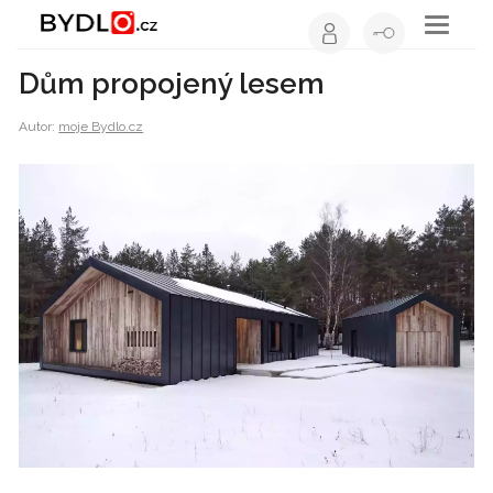
Toggle
navigati
Dům propojený lesem
Autor:
moje Bydlo.cz