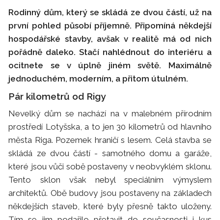
Rodinný dům, který se skládá ze dvou částí, už na
první pohled působí příjemně. Připomíná někdejší
hospodářské stavby, avšak v realitě má od nich
pořádně daleko. Stačí nahlédnout do interiéru a
ocitnete se v úplně jiném světě. Maximálně
jednoduchém, moderním, a přitom útulném.
Pár kilometrů od Rigy
Nevelký dům se nachází na v malebném přírodním
prostředí Lotyšska, a to jen 30 kilometrů od hlavního
města Riga. Pozemek hraničí s lesem. Celá stavba se
skládá ze dvou částí - samotného domu a garáže,
které jsou vůči sobě postaveny v neobvyklém sklonu.
Tento sklon však nebyl speciálním výmyslem
architektů. Obě budovy jsou postaveny na základech
někdejších staveb, které byly přesně takto uloženy.
Tím se jim podařilo přetavit do současnosti i kus