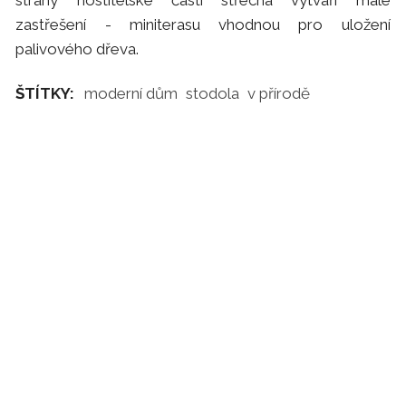
strany hostitelské části střecha vytváří malé
zastřešení - miniterasu vhodnou pro uložení
palivového dřeva.
ŠTÍTKY:
moderní dům
stodola
v přírodě