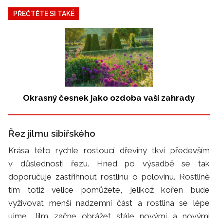
PŘEČTĚTE SI TAKÉ
Okrasný česnek jako ozdoba vaší zahrady
Řez jilmu sibiřského
Krása této rychle rostoucí dřeviny tkví především
v důslednosti řezu. Hned po výsadbě se tak
doporučuje zastřihnout rostlinu o polovinu. Rostlině
tím totiž velice pomůžete, jelikož kořen bude
vyživovat menší nadzemní část a rostlina se lépe
ujme. Jilm začne obrážet stále novými a novými