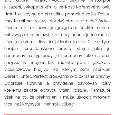
aby dobře nasákly vodou. Jakmile přistoupíte
k sázení, vykopejte díru o velikosti kořenového balu
jilmu tak, aby se do ní rostlina pohodlně vešla. Pokud
chcete mít hustý a vysoký živý plot, zvolte dvě řady a
sázejte do trojsponu 30x30x30 cm. Jestliže chcete
mít živý plot co nejužší, zvolte výsadbu v jedné řadě a
sázejte čtyři rostliny do jednoho metru. Co se týče
hnojení turkestánského brestu, stejně jako je
nenáročný na typ půdy, je nenáročný také na druh
hnojiva. K hnojení tak můžete použít jakékoliv
vícesložkové hnojivo, ke kterým patří například
Cererit, Entec Perfect či Silvamix pro okrasné dřeviny.
Dodržuje správné a pravidelné dávkování, díky
kterému získáte opravdu vitální rostlinu. Pamatujte
však na to, že přehnojení jí může uškodit mnohem
více, než kdybyste ji nehnojili vůbec.