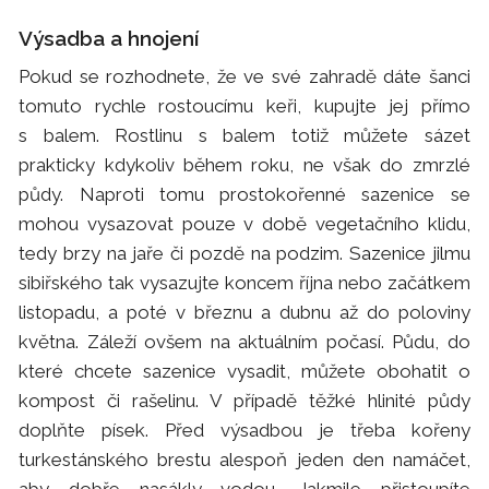
Výsadba a hnojení
Pokud se rozhodnete, že ve své zahradě dáte šanci
tomuto rychle rostoucímu keři, kupujte jej přímo
s balem. Rostlinu s balem totiž můžete sázet
prakticky kdykoliv během roku, ne však do zmrzlé
půdy. Naproti tomu prostokořenné sazenice se
mohou vysazovat pouze v době vegetačního klidu,
tedy brzy na jaře či pozdě na podzim. Sazenice jilmu
sibiřského tak vysazujte koncem října nebo začátkem
listopadu, a poté v březnu a dubnu až do poloviny
května. Záleží ovšem na aktuálním počasí. Půdu, do
které chcete sazenice vysadit, můžete obohatit o
kompost či rašelinu. V případě těžké hlinité půdy
doplňte písek. Před výsadbou je třeba kořeny
turkestánského brestu alespoň jeden den namáčet,