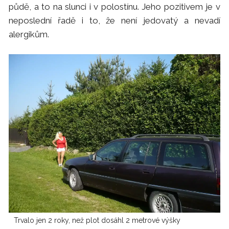
půdě, a to na slunci i v polostínu. Jeho pozitivem je v
neposlední řadě i to, že není jedovatý a nevadí
alergikům.
Trvalo jen 2 roky, než plot dosáhl 2 metrové výšky