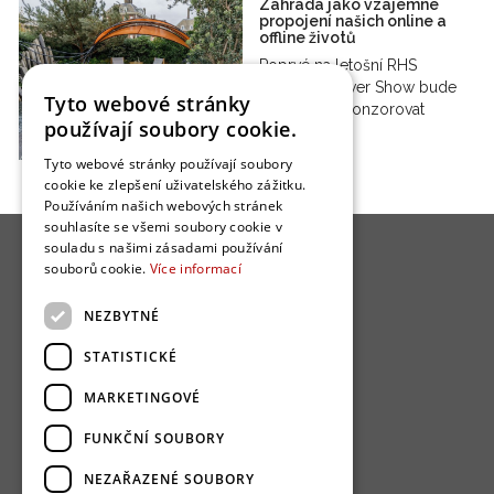
Zahrada jako vzájemné
propojení našich online a
offline životů
Poprvé na letošní RHS
Chelsea Flower Show bude
Tyto webové stránky
Facebook sponzorovat
používají soubory cookie.
zahradu. S…
Tyto webové stránky používají soubory
cookie ke zlepšení uživatelského zážitku.
Používáním našich webových stránek
souhlasíte se všemi soubory cookie v
souladu s našimi zásadami používání
souborů cookie.
Více informací
NEZBYTNÉ
O nás
STATISTICKÉ
Bydlo programy
MARKETINGOVÉ
Jak se zapojit?
FUNKČNÍ SOUBORY
Uživatelské podmínky
NEZAŘAZENÉ SOUBORY
Ochrana osobních údajú