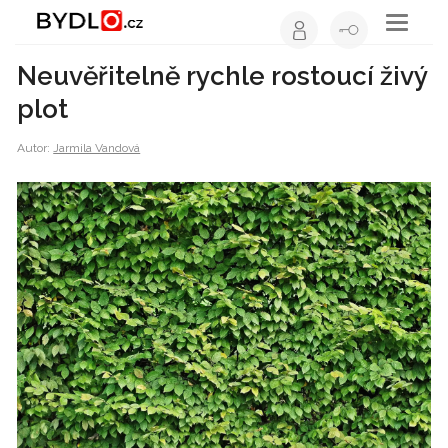
Toggle
navigati
Neuvěřitelně rychle rostoucí živý
plot
Autor:
Jarmila Vandová