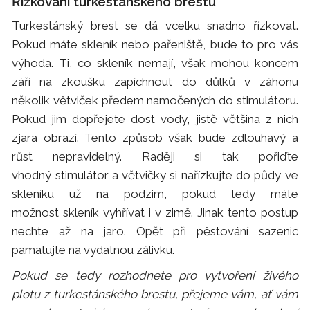
Řízkování turkestánského brestu
Turkestánský brest se dá vcelku snadno řízkovat.
Pokud máte skleník nebo pařeniště, bude to pro vás
výhoda. Ti, co skleník nemají, však mohou koncem
září na zkoušku zapíchnout do důlků v záhonu
několik větviček předem namočených do stimulátoru.
Pokud jim dopřejete dost vody, jistě většina z nich
zjara obrazí. Tento způsob však bude zdlouhavý a
růst nepravidelný. Raději si tak pořiďte
vhodný stimulátor a větvičky si nařízkujte do půdy ve
skleníku už na podzim, pokud tedy máte
možnost skleník vyhřívat i v zimě. Jinak tento postup
nechte až na jaro. Opět při pěstování sazenic
pamatujte na vydatnou zálivku.
Pokud se tedy rozhodnete pro vytvoření živého
plotu z turkestánského brestu, přejeme vám, ať vám