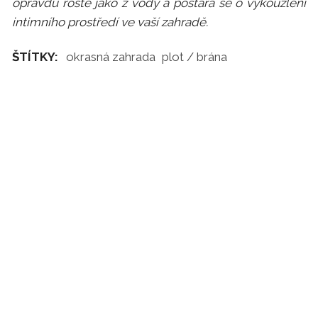
opravdu roste jako z vody a postará se o vykouzlení
intimního prostředí ve vaší zahradě.
ŠTÍTKY:
okrasná zahrada
plot / brána