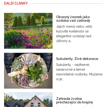
DALŠÍ ČLÁNKY
Okrasný česnek jako
ozdoba vaší zahrady
Jejich menší nebo větší
kulovité květenství se
elegantně vznášejí nad
záhony a…
Sukulenty: Živé dekorace
Sukulenty - nádherné,
nenáročné a téměř
nesmrtelné rostlinky. Můžeme
si je…
Zahrada zvolna
přecházející do krajiny