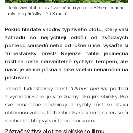
Tento živý plot roste až zázračnou rychlostí. Během jednoho
roku má přírůstky 1,2-1,8 metrů
Pokud hledáte vhodný typ živého plotu, který vaši
zahradu co nejrychleji oddělí od zvědavých
pohledů sousedů nebo od rušné ulice, vysaďte si
turkestánský brest! Nejenže tahle jedinečná
rostlina roste neuvěřitelně rychlým tempem, ale
navíc je velice pěkná a také vcelku nenáročná na
pěstování.
Jelikož turkestánský brest
(Ulmus pumila)
pochází
z východní Sibiře, je více známý jako jilm sibiřský. Pro
své nenáročné podmínky a rychlý růst se stává
oblíbenou volbou těch zahrádkářů, kteří si na terase či
v zahradě chtějí vytvořit pocit soukromí.
Zázračný živý plot ze sibiřského jilmu