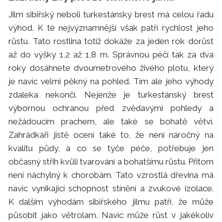
Jilm sibiřský neboli turkestánský brest má celou řadu
výhod. K té nejvýznamnější však patří rychlost jeho
růstu. Tato rostlina totiž dokáže za jeden rok dorůst
až do výšky 1,2 až 1,8 m. Správnou péčí tak za dva
roky dosáhnete dvoumetrového živého plotu, který
je navíc velmi pěkný na pohled. Tím ale jeho výhody
zdaleka nekončí. Nejenže je turkestánský brest
výbornou ochranou před zvědavými pohledy a
nežádoucím prachem, ale také se bohatě větví.
Zahrádkáři jistě ocení také to, že není náročný na
kvalitu půdy, a co se týče péče, potřebuje jen
občasný střih kvůli tvarování a bohatšímu růstu. Přitom
není náchylný k chorobám. Tato vzrostlá dřevina má
navíc vynikající schopnost stínění a zvukové izolace.
K dalším výhodám sibiřského jilmu patří, že může
působit jako větrolam. Navíc může růst v jakékoliv