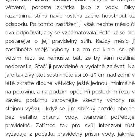
větvemi, poroste zkrátka jako z vody. Díky
razantnímu střihu navíc rostlina začne houstnout už
odspodu. Po tomto zastřižení ji však nechte měsíc či
dva odpočívat, aby se vzpamatovala. Poté už se ale
postarejte o její pravidelný střih. Každý měsíc jí
zastřihněte vnější výhony 1-2 cm od kraje. Ani při
větším řezu se nemusíte bát, že by vám rostlina
nedorostla. Stačí ji pravidelně a vydatně zalévat. Na
jaře tak živý plot sestřihněte asi 10–15 cm nad zemí, v
létě zkraťte dlouhé větvičky ještě jednou, minimálně
na polovinu, a na podzim opět. Při posledním řezu v
závěru podzimu zarovnejte všechny výhony na
stejnou výšku. I když se jilm sibiřský později obejde
bez většího přísunu vody, tvarování potřebuje
pravidelně. Zatímco tak pro svůj intenzivní růst
vyžaduje z počátku pravidelný přísun vody, jakmile