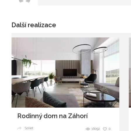
Další realizace
Rodinný dom na Záhorí
Sdílet
16092
0