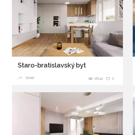
Staro-bratislavský byt
Sdílet
16242
0