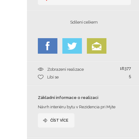
Sdílení celkem
18377
Zobrazení realizace
5
Líbí se
Základní informace o realizaci
Návrh interiéru bytu v Rezidencia pri Mýte
ČÍST VÍCE