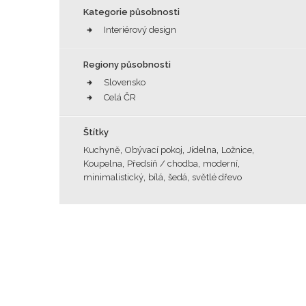
Kategorie působnosti
Interiérový design
Regiony působnosti
Slovensko
Celá ČR
Štítky
,
,
,
,
Kuchyně
Obývací pokoj
Jídelna
Ložnice
,
,
,
Koupelna
Předsíň / chodba
moderní
,
,
,
minimalistický
bílá
šedá
světlé dřevo