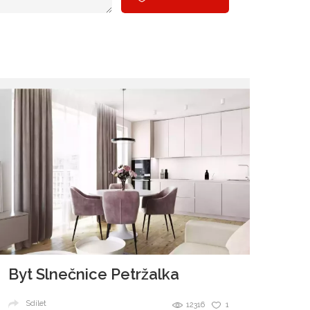
Byt Slnečnice Petržalka
Sdílet
12316
1