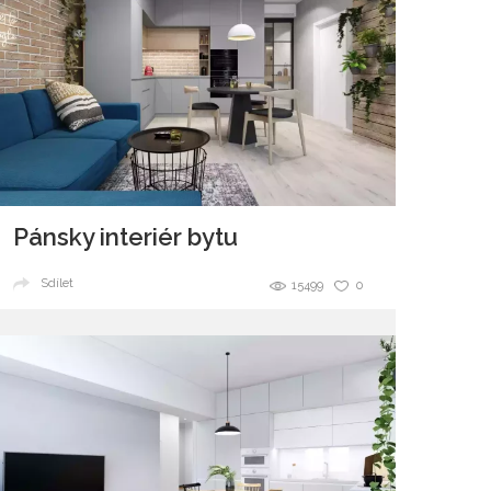
Pánsky interiér bytu
Sdílet
15499
0