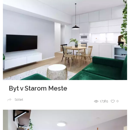
Byt v Starom Meste
Sdílet
17385
0