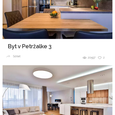
Byt v Petržalke 3
Sdílet
20597
2