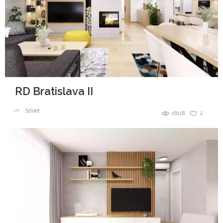
RD Bratislava II
Sdílet
16118
2