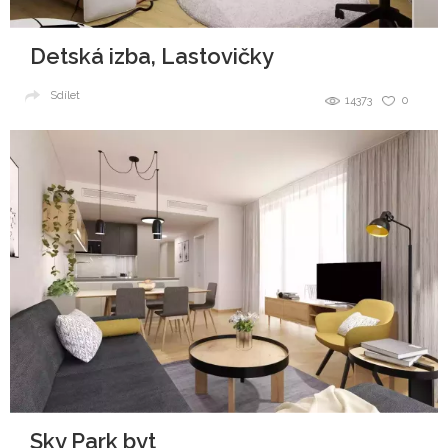
Detská izba, Lastovičky
Sdílet
14373
0
Sky Park byt