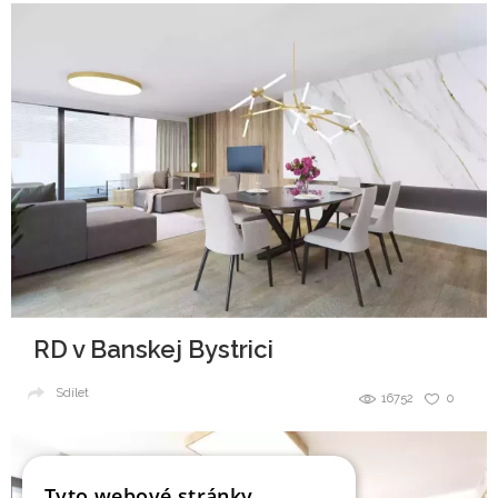
RD v Banskej Bystrici
Sdílet
16752
0
Tyto webové stránky