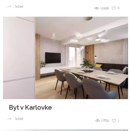
Sdílet
15499
0
Byt v Karlovke
Sdílet
17633
1