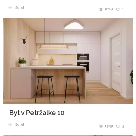
Sdílet
16041
1
Byt v Petržalke 10
Sdílet
14651
3