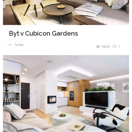
Byt v Cubicon Gardens
Sdílet
19230
1