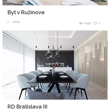
Byt v Ružinove
Sdílet
20497
0
RD Bratislava III