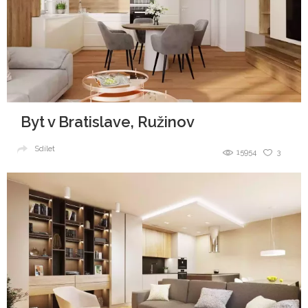
Byt v Bratislave, Ružinov
Sdílet
15954
3