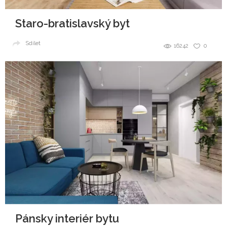
Staro-bratislavský byt
Sdílet
16242
0
Pánsky interiér bytu