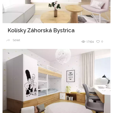
Kolísky Záhorská Bystrica
Sdílet
17594
0