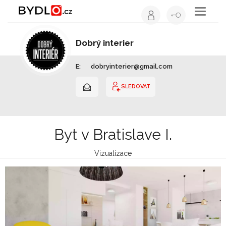
Toggle
navigati
Dobrý interier
Interiérový design | Slovensko
E:
dobryinterier@gmail.com
SLEDOVAT
Byt v Bratislave I.
Vizualizace