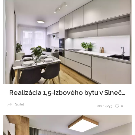
Realizácia 1,5-izbového bytu v Slnečniciach
Sdílet
14795
0