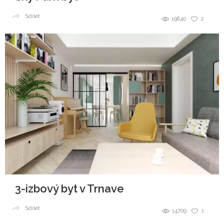
Sdílet
19840
2
3-izbový byt v Trnave
Sdílet
14709
1