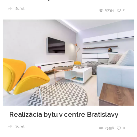
Sdílet
19654
2
Realizácia bytu v centre Bratislavy
Sdílet
23496
0