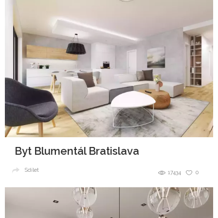
Byt Blumentál Bratislava
Sdílet
17434
0