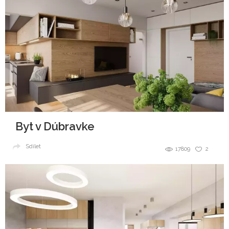
Byt v Dúbravke
Sdílet
17809
2