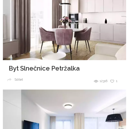
Byt Slnečnice Petržalka
Sdílet
12316
1