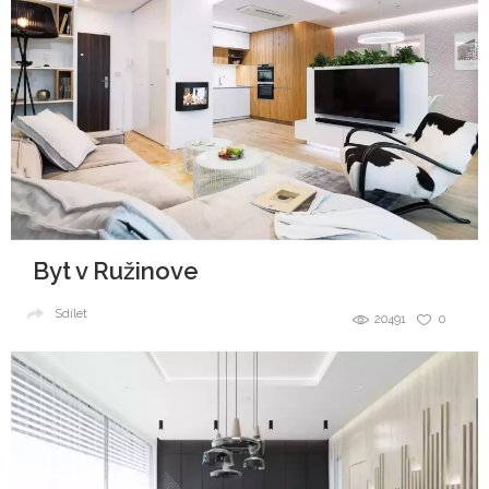
Byt v Ružinove
Sdílet
20491
0