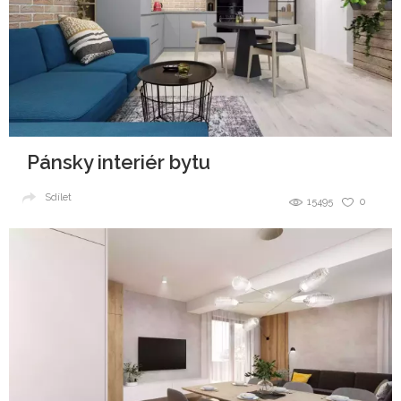
Pánsky interiér bytu
Sdílet
15495
0