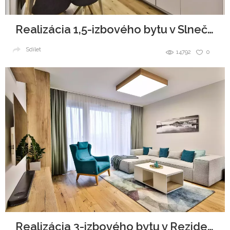
Realizácia 1,5-izbového bytu v Slnečniciach
Sdílet
14792
0
Realizácia 3-izbového bytu v Rezidencie Pri mýte