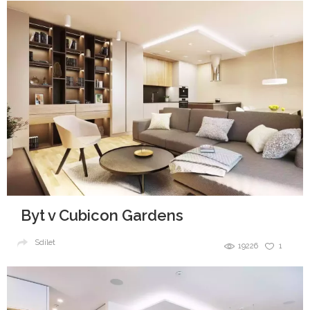
Byt v Cubicon Gardens
Sdílet
19226
1