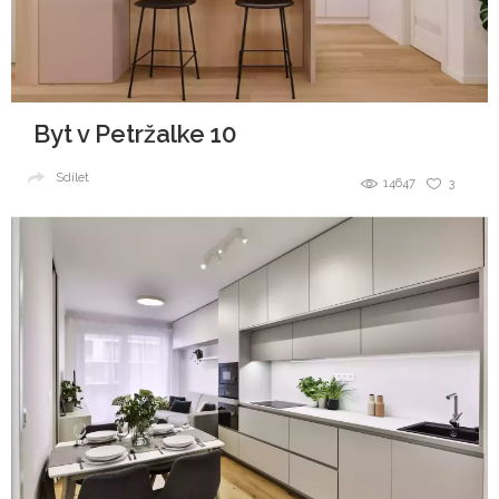
Byt v Petržalke 10
Sdílet
14647
3