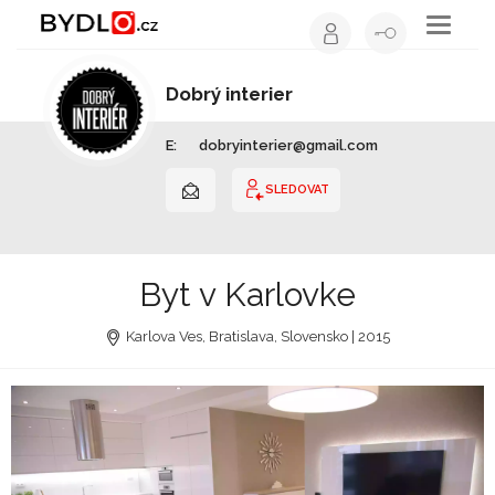
Toggle
navigati
Dobrý interier
Interiérový design | Slovensko
E:
dobryinterier@gmail.com
SLEDOVAT
Byt v Karlovke
Karlova Ves, Bratislava, Slovensko | 2015