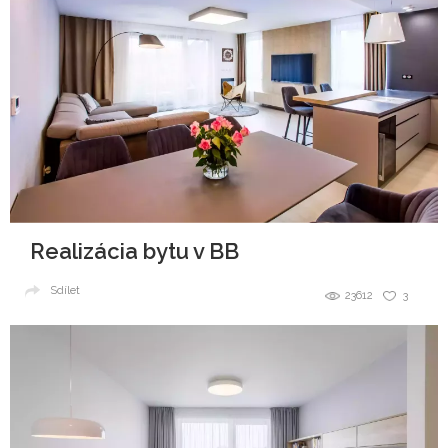
Realizácia bytu v BB
Sdílet
23612
3