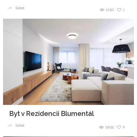
Sdílet
12312
1
Byt v Rezidencii Blumentál
Sdílet
19155
0