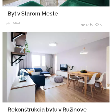
Byt v Starom Meste
Sdílet
17380
0
Rekonštrukcia bytu v Ružinove