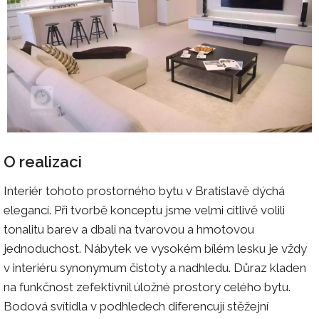
O realizaci
Interiér tohoto prostorného bytu v Bratislavě dýchá
elegancí. Při tvorbě konceptu jsme velmi citlivě volili
tonalitu barev a dbali na tvarovou a hmotovou
jednoduchost. Nábytek ve vysokém bílém lesku je vždy
v interiéru synonymum čistoty a nadhledu. Důraz kladen
na funkčnost zefektivnil úložné prostory celého bytu.
Bodová svítidla v podhledech diferencují stěžejní