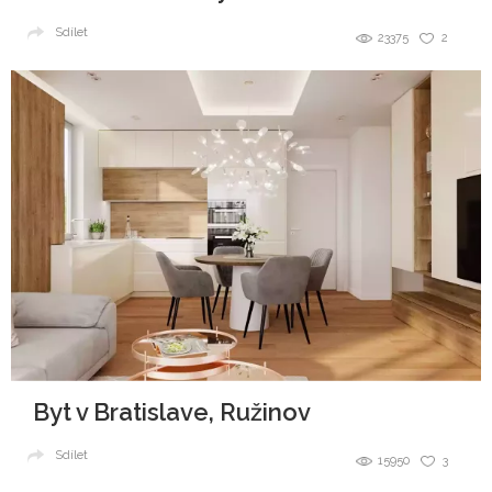
Sdílet
23375
2
Byt v Bratislave, Ružinov
Sdílet
15950
3