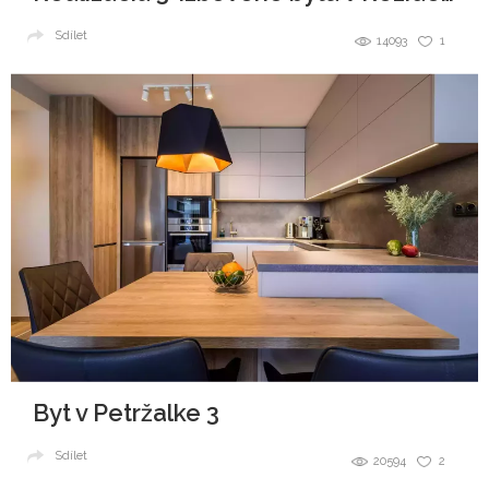
Sdílet
14093
1
Byt v Petržalke 3
Sdílet
20594
2