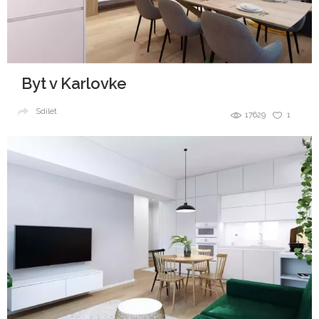
Byt v Karlovke
Sdílet
17629
1