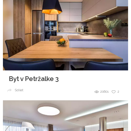
Byt v Petržalke 3
Sdílet
20601
2