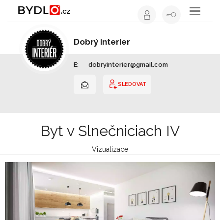
Toggle
navigati
Dobrý interier
Interiérový design | Slovensko
E:
dobryinterier@gmail.com
SLEDOVAT
Byt v Slnečniciach IV
Vizualizace