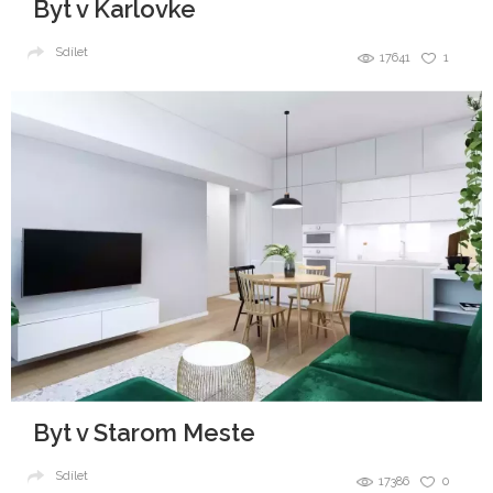
Byt v Karlovke
Sdílet
17641
1
Byt v Starom Meste
Sdílet
17386
0