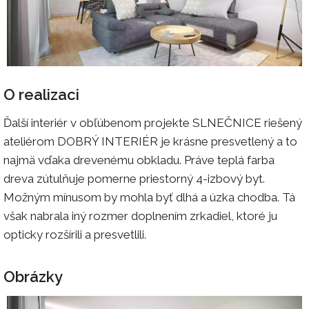
O realizaci
Ďalší interiér v obľúbenom projekte SLNEČNICE riešený
ateliérom DOBRÝ INTERIÉR je krásne presvetlený a to
najmä vďaka drevenému obkladu. Práve teplá farba
dreva zútulňuje pomerne priestorný 4-izbový byt.
Možným mínusom by mohla byť dlhá a úzka chodba. Tá
však nabrala iný rozmer doplnením zrkadiel, ktoré ju
opticky rozšírili a presvetlili.
Obrázky