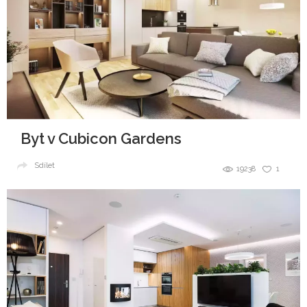
Byt v Cubicon Gardens
Sdílet
19238
1