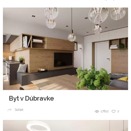
Byt v Dúbravke
Sdílet
17812
2