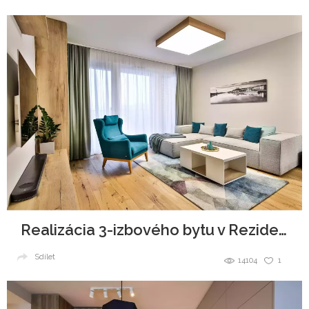
Realizácia 3-izbového bytu v Rezidencie Pri mýte
Sdílet
14104
1