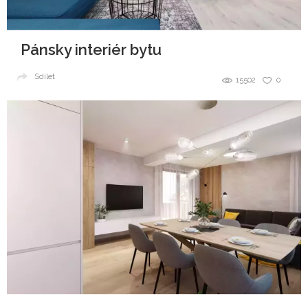
Pánsky interiér bytu
Sdílet
15502
0