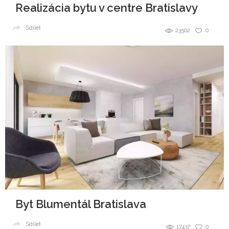
Realizácia bytu v centre Bratislavy
Sdílet
23502
0
Byt Blumentál Bratislava
Sdílet
17437
0