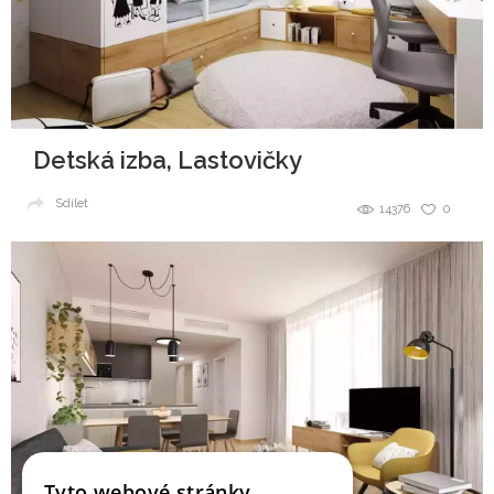
Detská izba, Lastovičky
Sdílet
14376
0
Tyto webové stránky