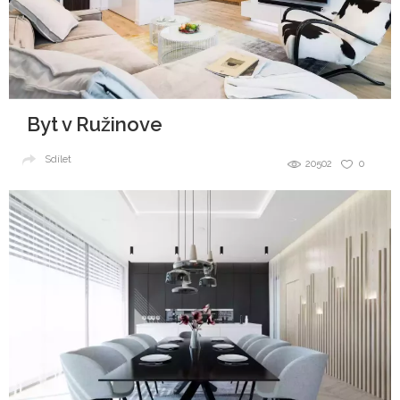
Byt v Ružinove
Sdílet
20502
0