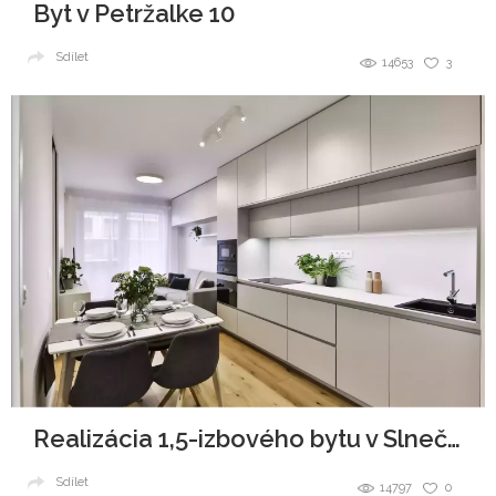
Byt v Petržalke 10
Sdílet
14653
3
Realizácia 1,5-izbového bytu v Slnečniciach
Sdílet
14797
0