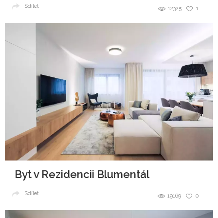
Sdílet
12325
1
Byt v Rezidencii Blumentál
Sdílet
19169
0