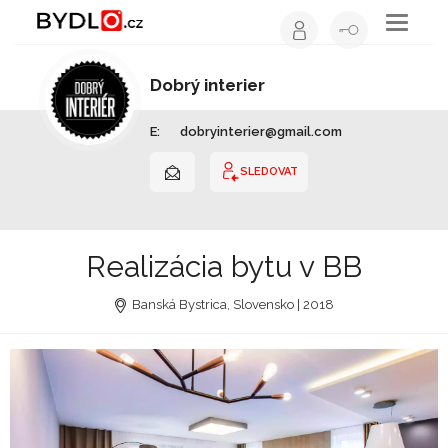
Toggle
navigati
Dobrý interier
Interiérový design | Slovensko
E:
dobryinterier@gmail.com
SLEDOVAT
Realizácia bytu v BB
Banská Bystrica, Slovensko | 2018