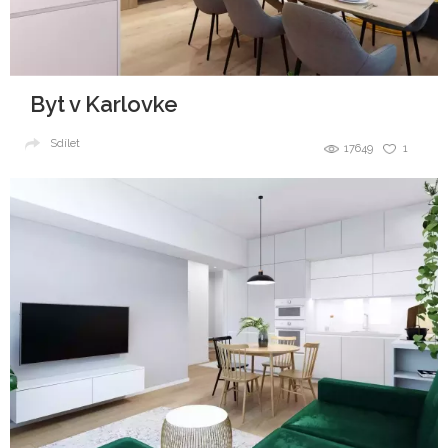
Byt v Karlovke
Sdílet
17649
1