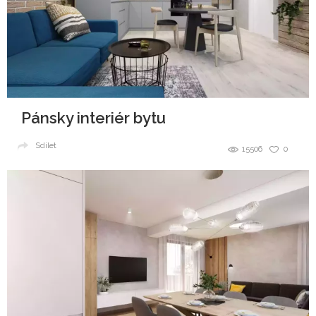
Pánsky interiér bytu
Sdílet
15506
0