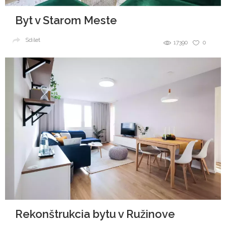
Byt v Starom Meste
Sdílet
17390
0
Rekonštrukcia bytu v Ružinove