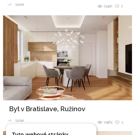
Sdílet
23390
2
Byt v Bratislave, Ružinov
Sdílet
15964
3
Tyto webové stránky