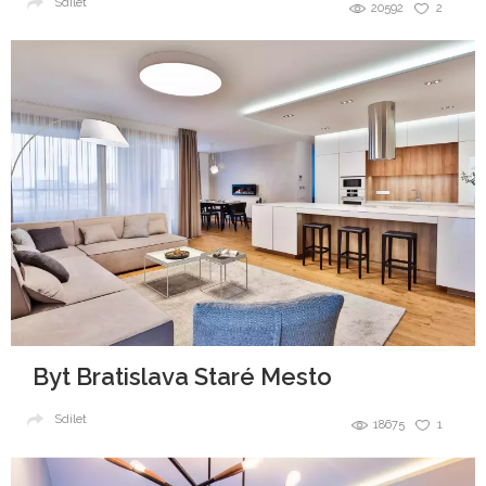
Sdílet
20592
2
Byt Bratislava Staré Mesto
Sdílet
18675
1