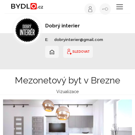
Toggle
navigati
Dobrý interier
Interiérový design | Slovensko
E:
dobryinterier@gmail.com
SLEDOVAT
Mezonetový byt v Brezne
Vizualizace