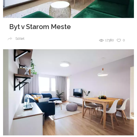
Byt v Starom Meste
Sdílet
17380
0