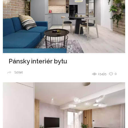
Pánsky interiér bytu
Sdílet
15495
0