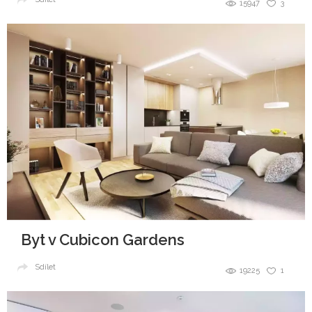
15947
3
Byt v Cubicon Gardens
Sdílet
19225
1