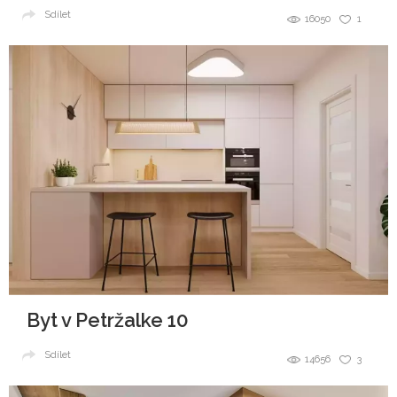
Sdílet
16050
1
Byt v Petržalke 10
Sdílet
14656
3