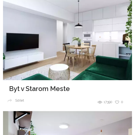
Byt v Starom Meste
Sdílet
17390
0