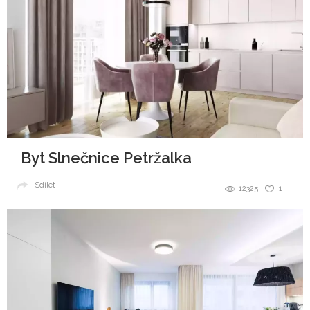
Byt Slnečnice Petržalka
Sdílet
12325
1