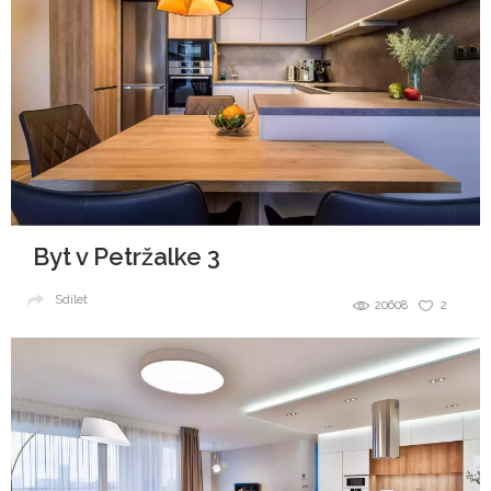
Byt v Petržalke 3
Sdílet
20608
2