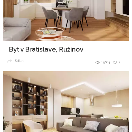
Byt v Bratislave, Ružinov
Sdílet
15964
3