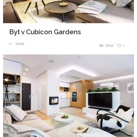
Byt v Cubicon Gardens
Sdílet
19242
1