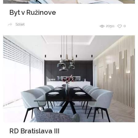
Byt v Ružinove
Sdílet
20511
0
RD Bratislava III