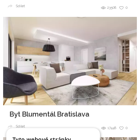
Sdílet
23508
0
Byt Blumentál Bratislava
Sdílet
17448
0
Tyto webové stránky