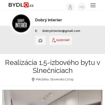
Toggle
navigati
Dobrý interier
Interiérový design | Slovensko
E:
dobryinterier@gmail.com
SLEDOVAT
Realizácia 1,5-izbového bytu v
Slnečniciach
Petržalka, Slovensko | 2019