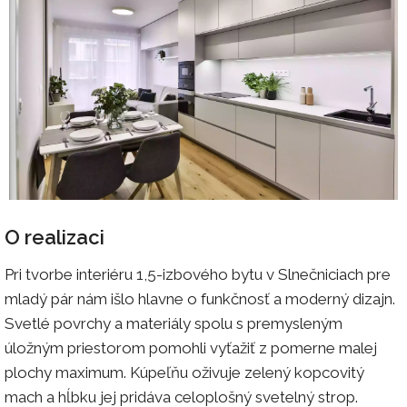
O realizaci
Pri tvorbe interiéru 1,5-izbového bytu v Slnečniciach pre
mladý pár nám išlo hlavne o funkčnosť a moderný dizajn.
Svetlé povrchy a materiály spolu s premysleným
úložným priestorom pomohli vyťažiť z pomerne malej
plochy maximum. Kúpeľňu oživuje zelený kopcovitý
mach a hĺbku jej pridáva celoplošný svetelný strop.