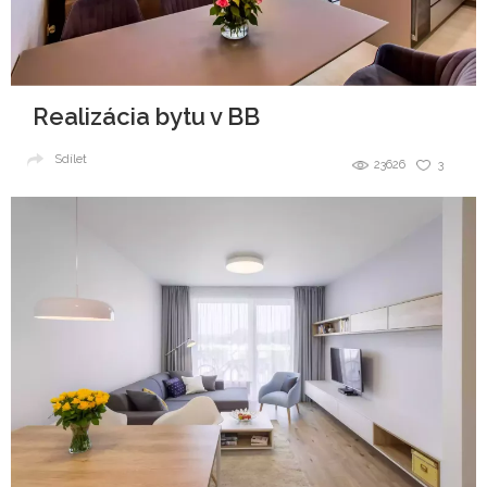
Realizácia bytu v BB
Sdílet
23626
3