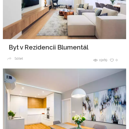
Byt v Rezidencii Blumentál
Sdílet
19169
0