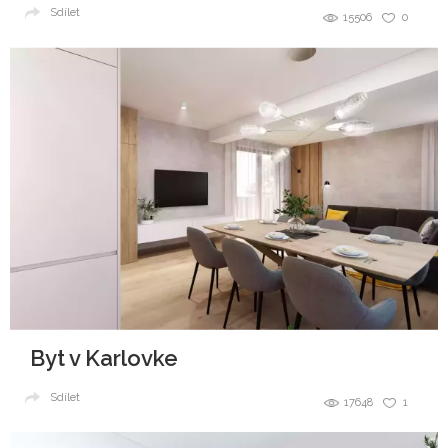
Sdílet
15506
0
Byt v Karlovke
Sdílet
17648
1