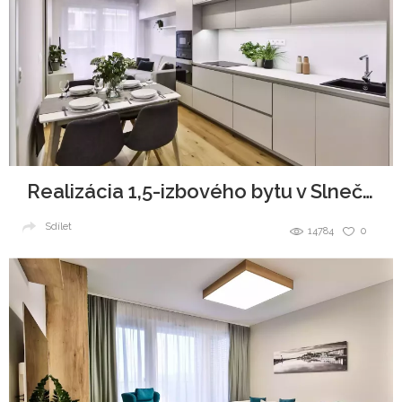
Realizácia 1,5-izbového bytu v Slnečniciach
Sdílet
14784
0