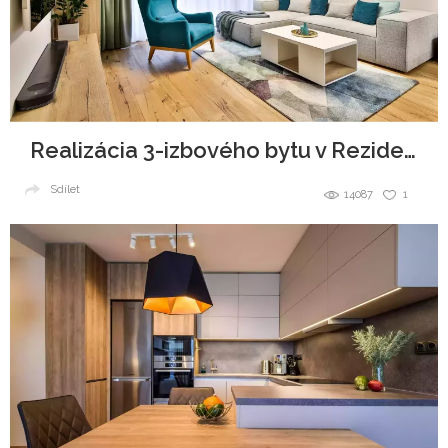
Realizácia 3-izbového bytu v Rezidencie Pri mýte
Sdílet
14087
1