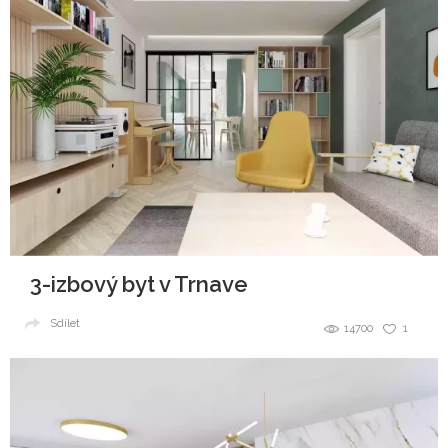
3-izbový byt v Trnave
Sdílet
14700
1