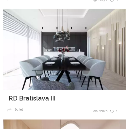
20477
0
RD Bratislava III
Sdílet
16026
1