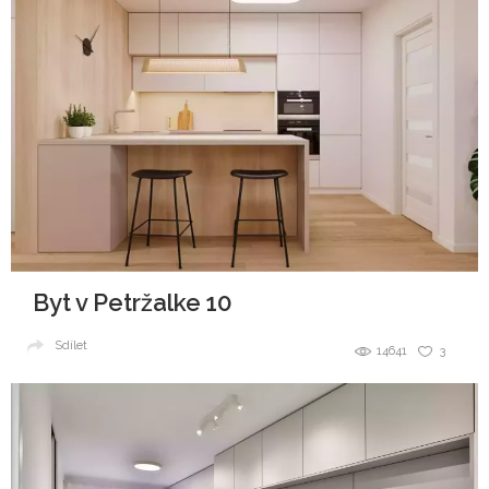
Byt v Petržalke 10
Sdílet
14641
3