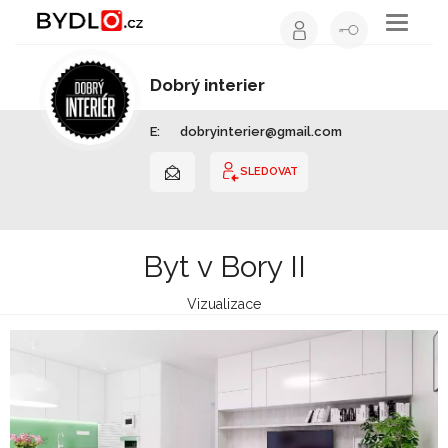
Toggle
navigati
Dobrý interier
Interiérový design | Slovensko
E:
dobryinterier@gmail.com
SLEDOVAT
Byt v Bory II
Vizualizace