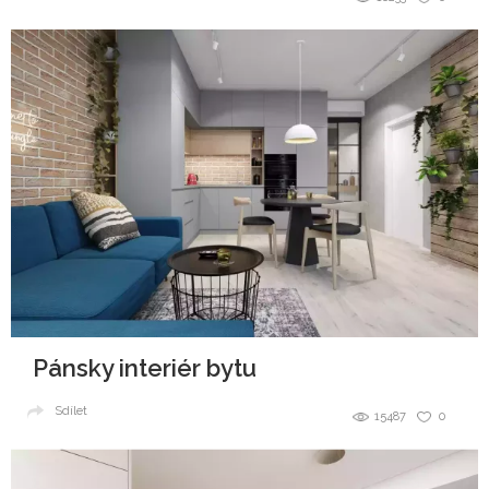
Pánsky interiér bytu
Sdílet
15487
0