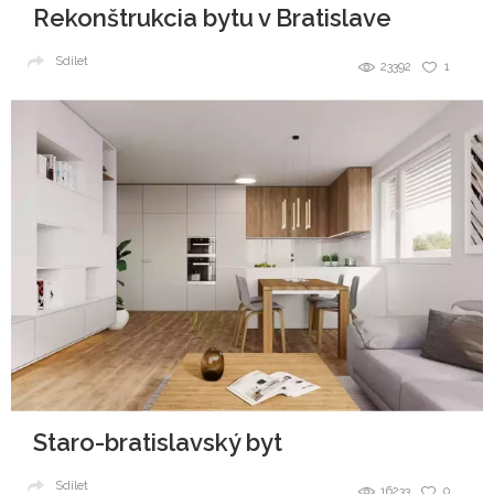
Rekonštrukcia bytu v Bratislave
Sdílet
23392
1
Staro-bratislavský byt
Sdílet
16233
0