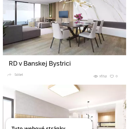
RD v Banskej Bystrici
Sdílet
16741
0
Tyto webové stránky