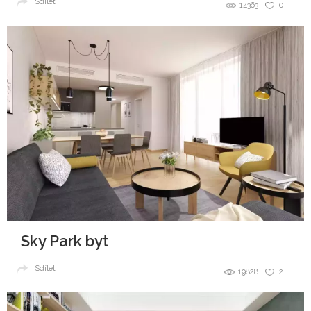
Sdílet
14363
0
Sky Park byt
Sdílet
19828
2