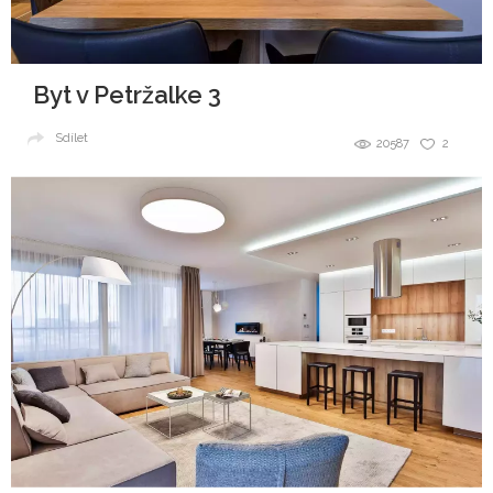
Byt v Petržalke 3
Sdílet
20587
2