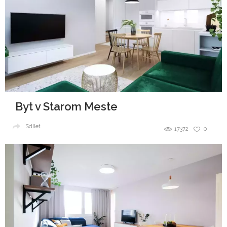
Byt v Starom Meste
Sdílet
17372
0