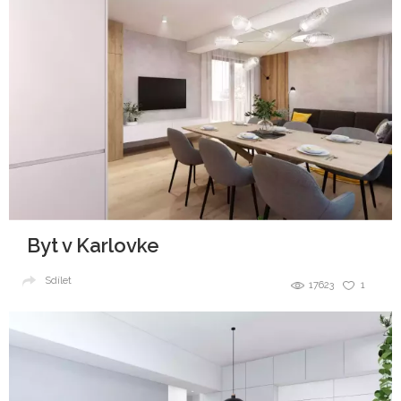
Byt v Karlovke
Sdílet
17623
1