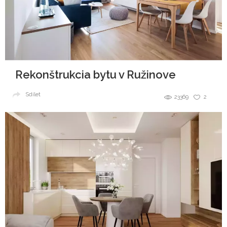
Rekonštrukcia bytu v Ružinove
Sdílet
23369
2