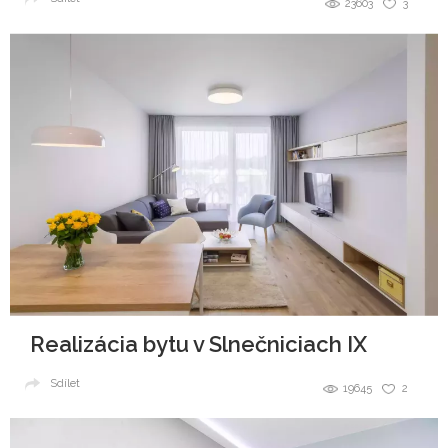
23603
3
Realizácia bytu v Slnečniciach IX
Sdílet
19645
2