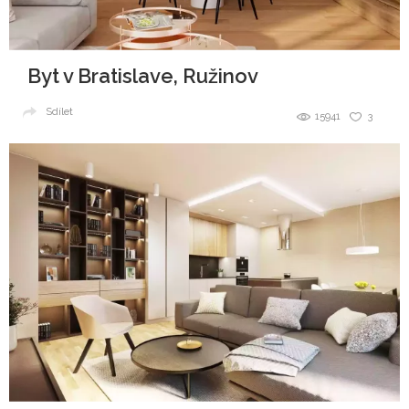
Byt v Bratislave, Ružinov
Sdílet
15941
3