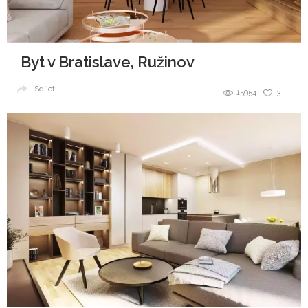
Byt v Bratislave, Ružinov
Sdílet
15954
3