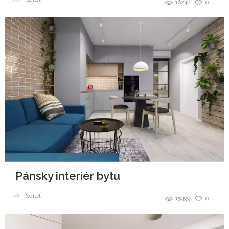
16242
0
Pánsky interiér bytu
Sdílet
15499
0