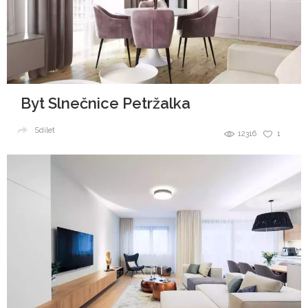
Byt Slnečnice Petržalka
Sdílet
12316
1