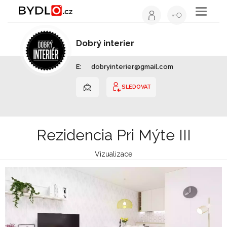
Toggle
navigati
Dobrý interier
Interiérový design | Slovensko
E:
dobryinterier@gmail.com
SLEDOVAT
Rezidencia Pri Mýte III
Vizualizace