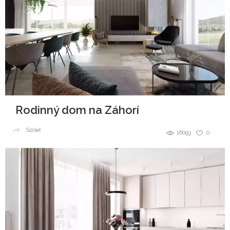
Rodinný dom na Záhorí
Sdílet
16093
0