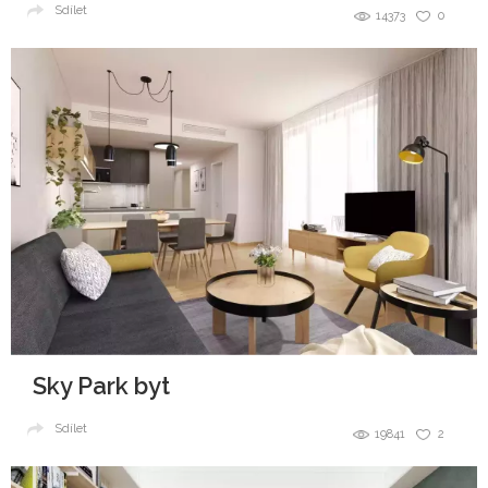
Sdílet
14373
0
Sky Park byt
Sdílet
19841
2