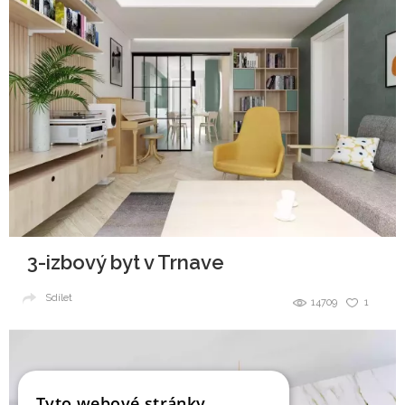
3-izbový byt v Trnave
Sdílet
14709
1
Tyto webové stránky