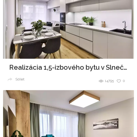
Realizácia 1,5-izbového bytu v Slnečniciach
Sdílet
14795
0