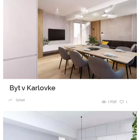
Byt v Karlovke
Sdílet
17636
1