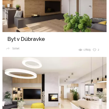
Byt v Dúbravke
Sdílet
17809
2