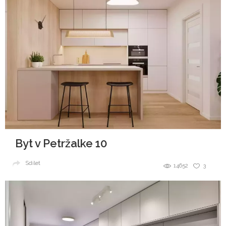
Byt v Petržalke 10
Sdílet
14652
3