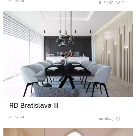
Sdílet
20497
0
RD Bratislava III
Sdílet
16043
1