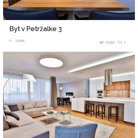
Byt v Petržalke 3
Sdílet
20597
2