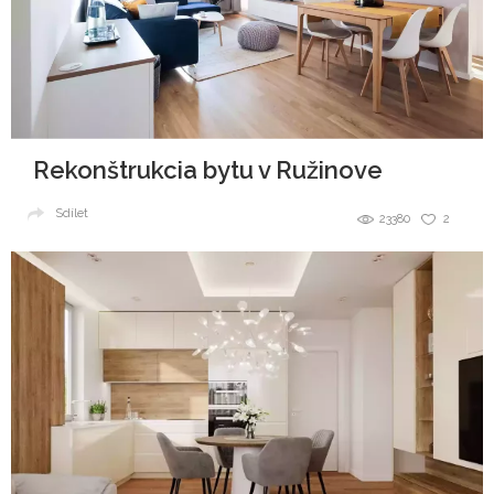
Rekonštrukcia bytu v Ružinove
Sdílet
23380
2