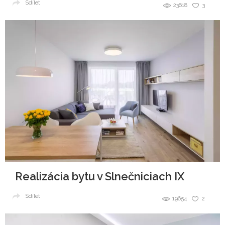
Sdílet
23618
3
Realizácia bytu v Slnečniciach IX
Sdílet
19654
2