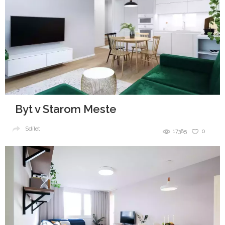
Byt v Starom Meste
Sdílet
17385
0