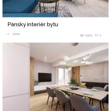
Pánsky interiér bytu
Sdílet
15504
0