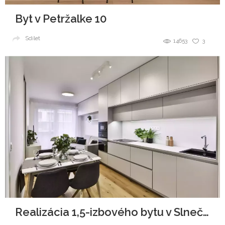
Byt v Petržalke 10
Sdílet
14653
3
Realizácia 1,5-izbového bytu v Slnečniciach