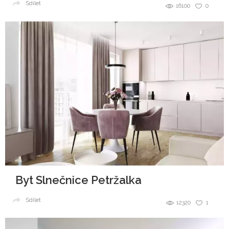
Sdílet
16100
0
Byt Slnečnice Petržalka
Sdílet
12320
1