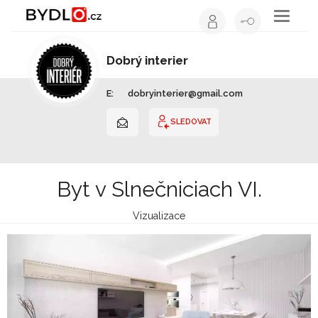
Toggle
navigati
Dobrý interier
Interiérový design | Slovensko
E:
dobryinterier@gmail.com
SLEDOVAT
Byt v Slnečniciach VI.
Vizualizace