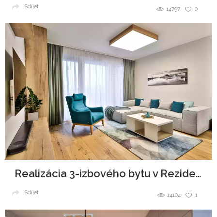
Sdílet
14797
0
Realizácia 3-izbového bytu v Rezidencie Pri mýte
Sdílet
14104
1