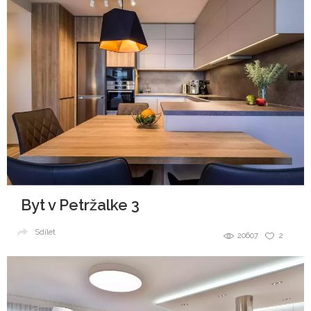
Byt v Petržalke 3
Sdílet
20607
2