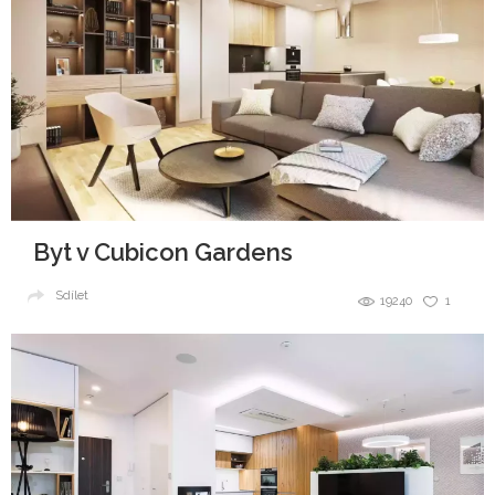
Byt v Cubicon Gardens
Sdílet
19240
1