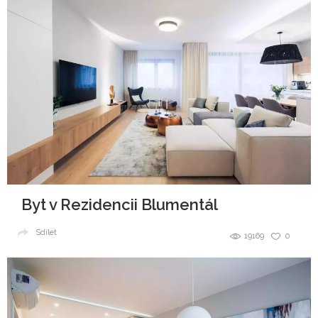
Byt v Rezidencii Blumentál
Sdílet
19169
0