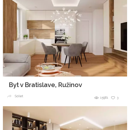
Byt v Bratislave, Ružinov
Sdílet
15961
3