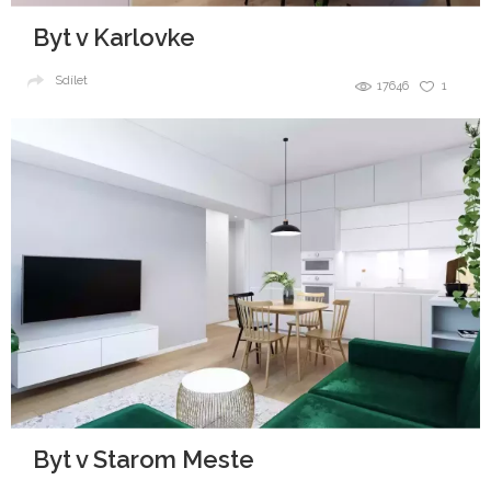
Byt v Karlovke
Sdílet
17646
1
Byt v Starom Meste