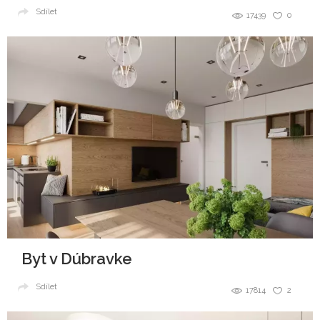
Sdílet
17439
0
Byt v Dúbravke
Sdílet
17814
2