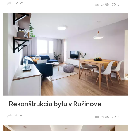
Sdílet
17388
0
Rekonštrukcia bytu v Ružinove
Sdílet
23388
2