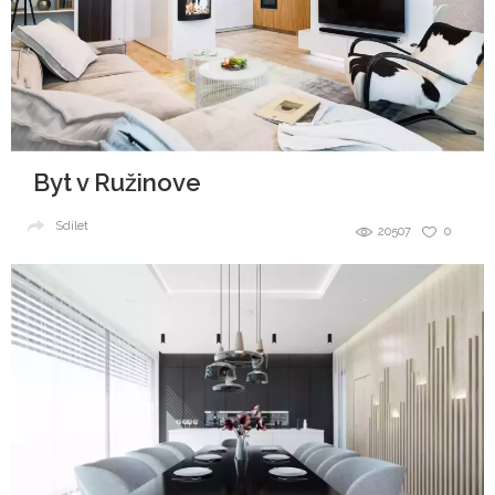
Byt v Ružinove
Sdílet
20507
0