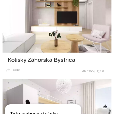
Kolísky Záhorská Bystrica
Sdílet
17604
0
Tyto webové stránky