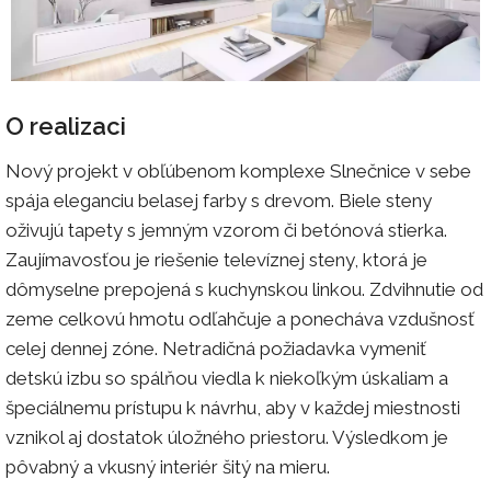
O realizaci
Nový projekt v obľúbenom komplexe Slnečnice v sebe
spája eleganciu belasej farby s drevom. Biele steny
oživujú tapety s jemným vzorom či betónová stierka.
Zaujímavosťou je riešenie televíznej steny, ktorá je
dômyselne prepojená s kuchynskou linkou. Zdvihnutie od
zeme celkovú hmotu odľahčuje a ponecháva vzdušnosť
celej dennej zóne. Netradičná požiadavka vymeniť
detskú izbu so spálňou viedla k niekoľkým úskaliam a
špeciálnemu prístupu k návrhu, aby v každej miestnosti
vznikol aj dostatok úložného priestoru. Výsledkom je
pôvabný a vkusný interiér šitý na mieru.