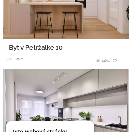
Byt v Petržalke 10
Sdílet
14641
3
Tyto webové stránky