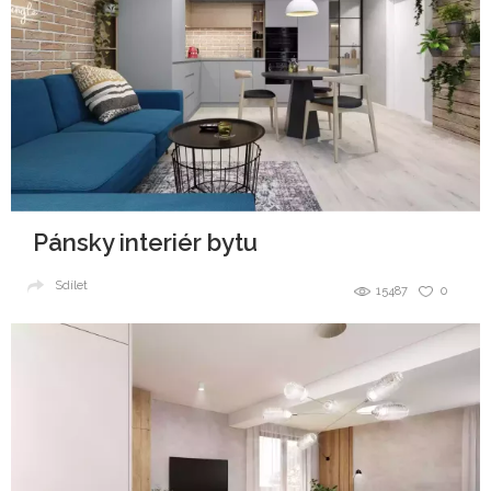
Pánsky interiér bytu
Sdílet
15487
0