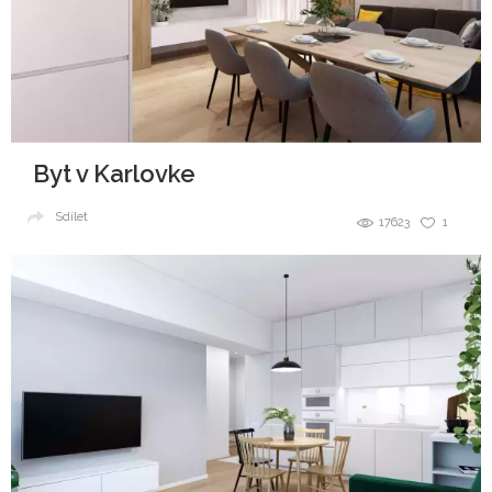
Byt v Karlovke
Sdílet
17623
1