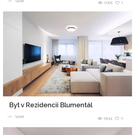
Sdílet
12305
1
Byt v Rezidencii Blumentál
Sdílet
19144
0