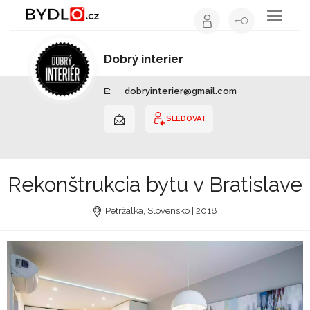
Toggle
navigati
Dobrý interier
Interiérový design | Slovensko
E:
dobryinterier@gmail.com
SLEDOVAT
Rekonštrukcia bytu v Bratislave
Petržalka, Slovensko | 2018