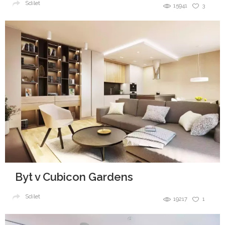
Sdílet
15941
3
Byt v Cubicon Gardens
Sdílet
19217
1