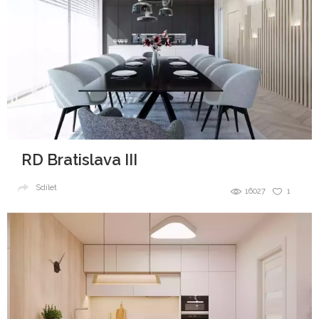
RD Bratislava III
Sdílet
16027
1