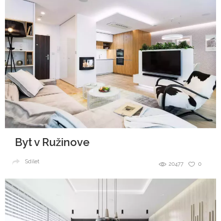
Byt v Ružinove
Sdílet
20477
0