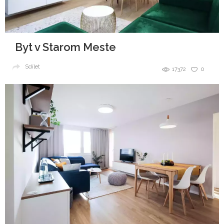
Byt v Starom Meste
Sdílet
17372
0