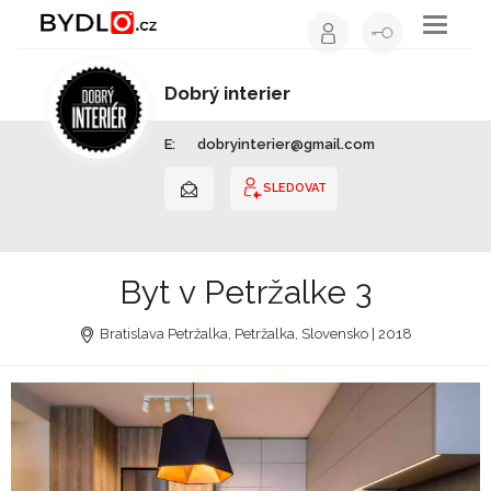
Toggle
navigati
Dobrý interier
Interiérový design | Slovensko
E:
dobryinterier@gmail.com
SLEDOVAT
Byt v Petržalke 3
Bratislava Petržalka, Petržalka, Slovensko | 2018