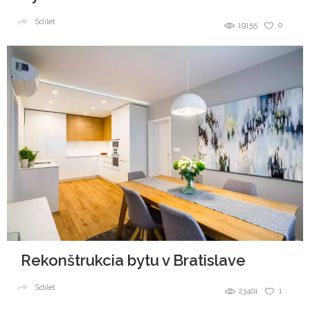
Sdílet
19155
0
Rekonštrukcia bytu v Bratislave
Sdílet
23401
1