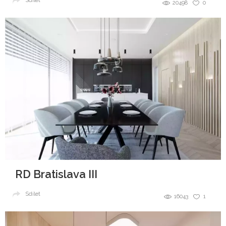
Sdílet
20498
0
RD Bratislava III
Sdílet
16043
1