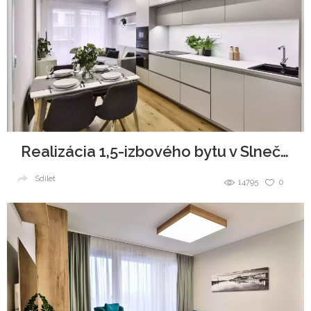
Realizácia 1,5-izbového bytu v Slnečniciach
Sdílet
14795
0