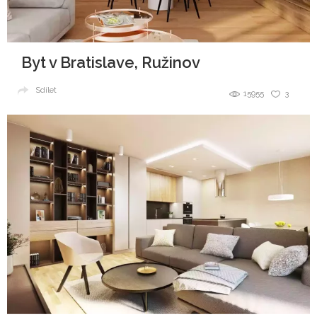
Byt v Bratislave, Ružinov
Sdílet
15955
3