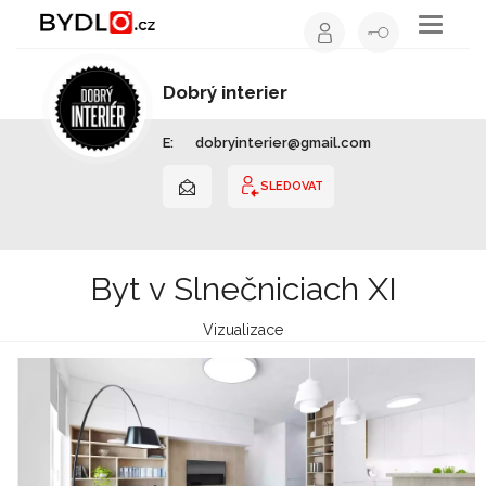
Toggle
navigati
Dobrý interier
Interiérový design | Slovensko
E:
dobryinterier@gmail.com
SLEDOVAT
Byt v Slnečniciach XI
Vizualizace