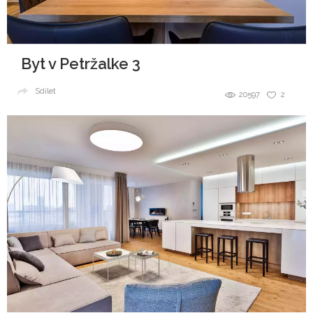
Byt v Petržalke 3
Sdílet
20597
2