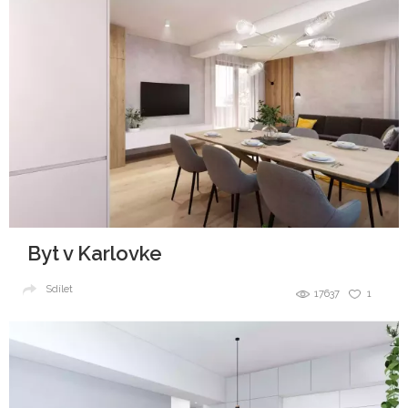
Byt v Karlovke
Sdílet
17637
1