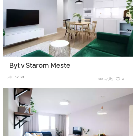
Byt v Starom Meste
Sdílet
17385
0