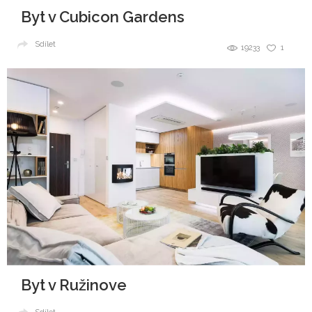
Byt v Cubicon Gardens
Sdílet
19233
1
Byt v Ružinove