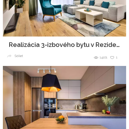
Realizácia 3-izbového bytu v Rezidencie Pri mýte
Sdílet
14101
1