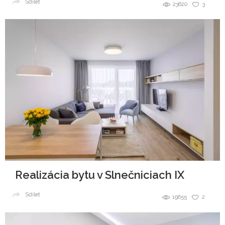
Sdílet
23620
3
Realizácia bytu v Slnečniciach IX
Sdílet
19655
2