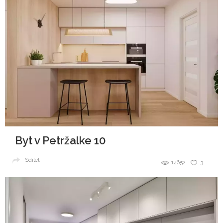
Byt v Petržalke 10
Sdílet
14652
3