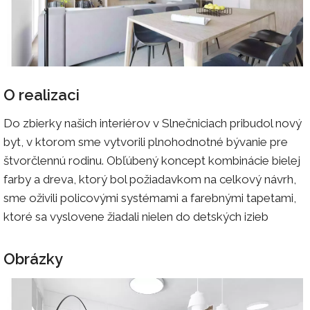
O realizaci
Do zbierky našich interiérov v Slnečniciach pribudol nový
byt, v ktorom sme vytvorili plnohodnotné bývanie pre
štvorčlennú rodinu. Obľúbený koncept kombinácie bielej
farby a dreva, ktorý bol požiadavkom na celkový návrh,
sme oživili policovými systémami a farebnými tapetami,
ktoré sa vyslovene žiadali nielen do detských izieb
Obrázky