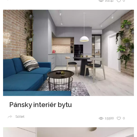
16242
0
Pánsky interiér bytu
Sdílet
15500
0