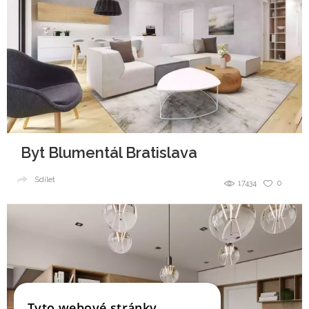
Byt Blumentál Bratislava
Sdílet
17434
0
Tyto webové stránky