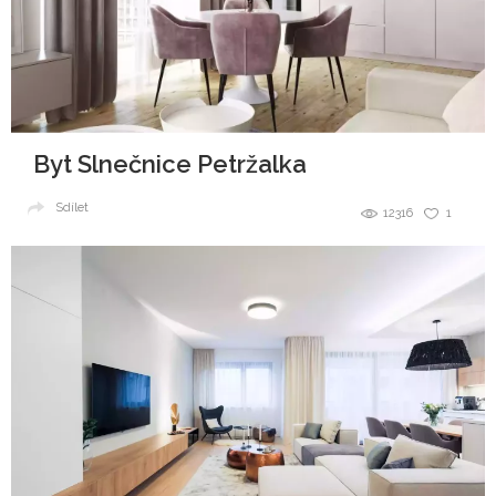
Byt Slnečnice Petržalka
Sdílet
12316
1