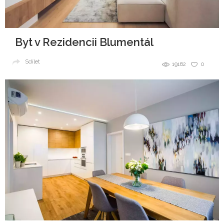
Byt v Rezidencii Blumentál
Sdílet
19162
0