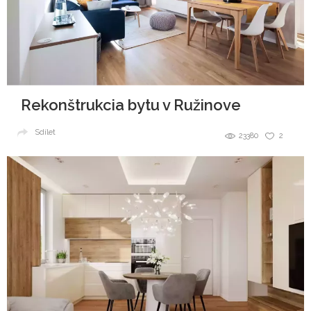
Rekonštrukcia bytu v Ružinove
Sdílet
23380
2